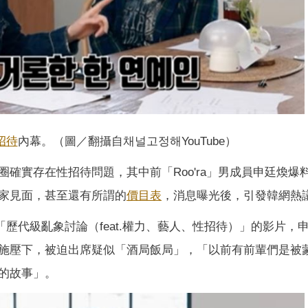
招待
內幕。（圖／翻攝自채널고정해YouTube）
圈確實存在性招待問題，其中前「Roo'ra」男成員申廷煥爆
家見面，甚至還有所謂的
價目表
，消息曝光後，引發韓網熱
為「歷代級亂象討論（feat.權力、藝人、性招待）」的影片，
施壓下，被迫出席疑似「酒局飯局」，「以前有前輩們是被
的故事」。