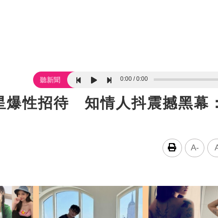
0:00
0:00
聽新聞
星爆性招待 知情人抖震撼黑幕
A-