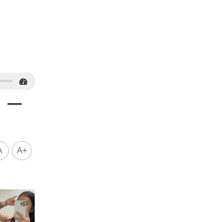
：一
A
A+