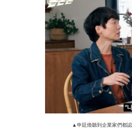
▲申廷煥聽到企業家們都認識