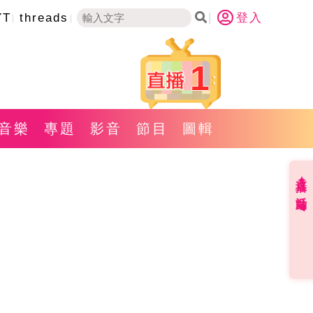
YT
threads
登入
1
音樂
專題
影音
節目
圖輯
直播✦活動