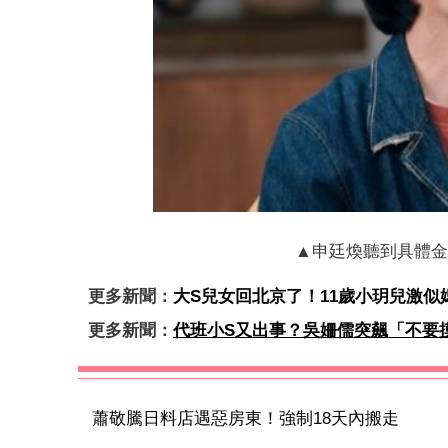
▲申廷煥聽到具體金額
更多新聞：
大S兒女回北京了！11歲小玥兒激
更多新聞：
代班小S又出事？吳姍儒突飆「不要
蕭敬騰日料店遇惡房東！強制18天內搬走