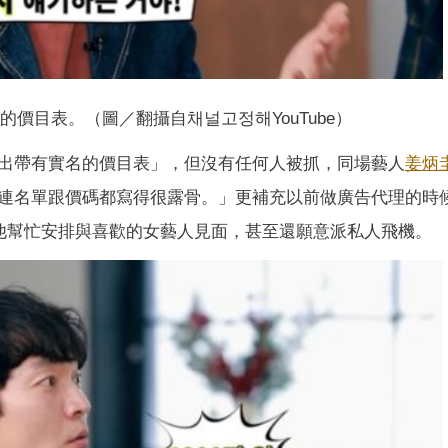
價目表。（圖／翻攝自채널고정해YouTube）
出帶有實名的價目表」，但沒有任何人被抓，同場藝人
姜炳
連名單跟價碼都寫得很露骨。」更補充以前做廣告代理的時
託他幫忙安排與喜歡的女藝人見面，甚至還願意派私人飛機。