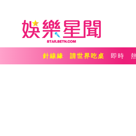
針線緣
請世界吃桌
即時