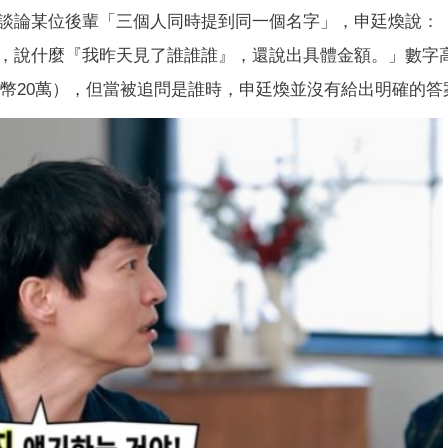
談論某位後輩「三個人同時提到同一個名字」，申廷煥說：
，說什麼『我昨天見了誰誰誰』，還說出具體金額。」數字高
新台幣20萬），但當被追問是誰時，申廷煥並沒有給出明確的答