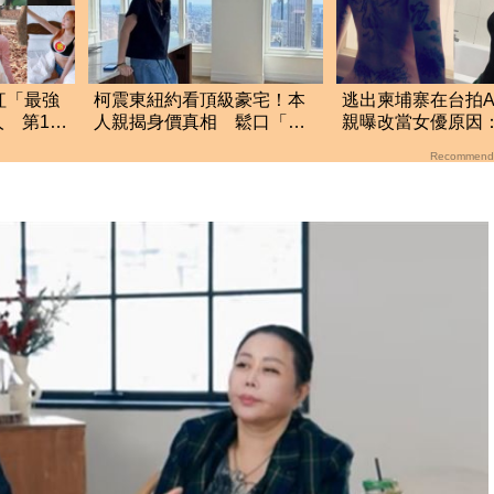
紅「最強
柯震東紐約看頂級豪宅！本
逃出柬埔寨在台拍A
 第13
人親揭身價真相 鬆口「好
親曝改當女優原因
流
好想一想」
一個人工作的選擇
Recommend