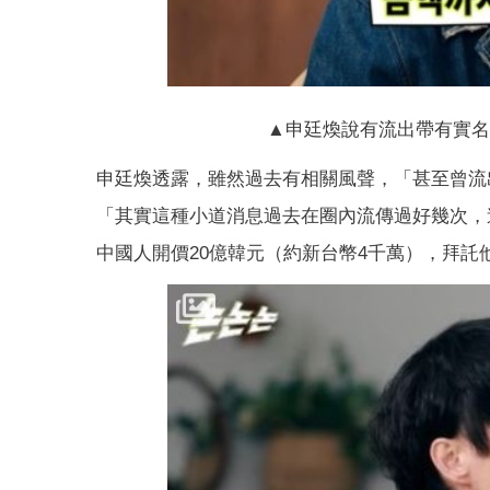
▲申廷煥說有流出帶有實名的
申廷煥透露，雖然過去有相關風聲，「甚至曾流
「其實這種小道消息過去在圈內流傳過好幾次，
中國人開價20億韓元（約新台幣4千萬），拜