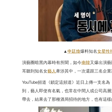
▲
申廷煥
爆料知名
女星
性
演藝圈暗黑內幕時有所聞，如今
南韓
又爆出演藝
耳聽到知名女
藝人
牽涉其中，一次還跟三名企業
YouTube頻道《鎖定這頻道》近日上傳一支名
到，藝人即使有名氣，也常在中間人或公司高層
帶去，結果去了那種酒局招待的地方，也有這樣