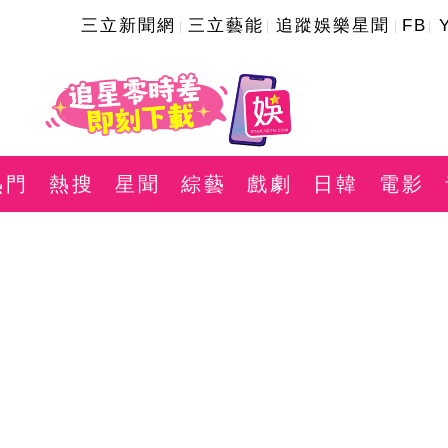
三立新聞網
三立藝能
追蹤娛樂星聞
FB
熱門
熱搜
星聞
綜藝
戲劇
日韓
電影