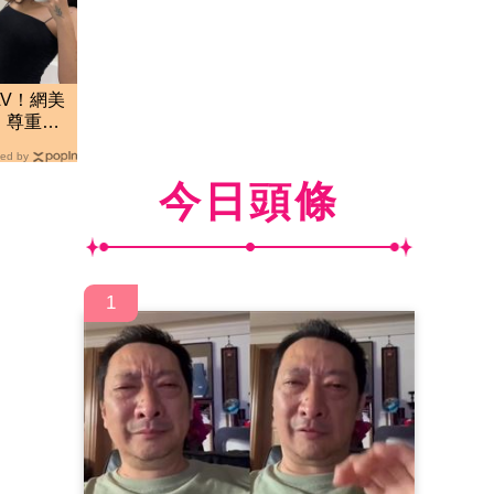
V！網美
：尊重每
ed by
今日頭條
1