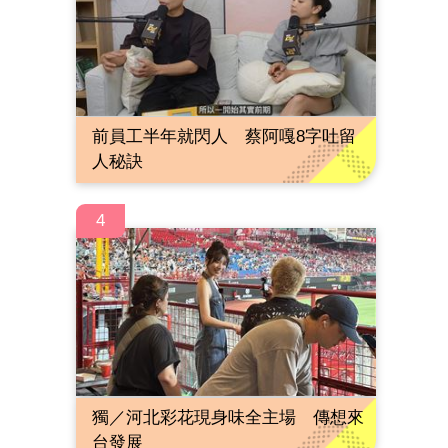
前員工半年就閃人 蔡阿嘎8字吐留
人秘訣
4
獨／河北彩花現身味全主場 傳想來
台發展