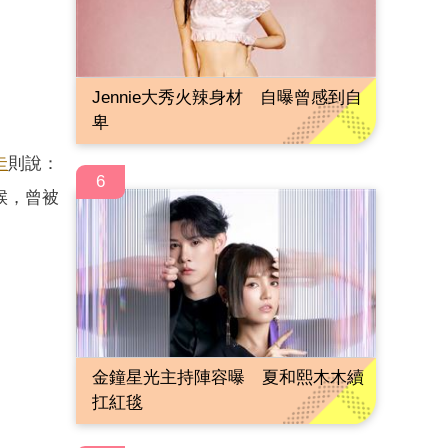
Jennie大秀火辣身材 自曝曾感到自
卑
圭
則說：
6
候，曾被
金鐘星光主持陣容曝 夏和熙木木續
扛紅毯