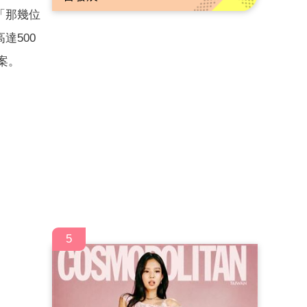
「那幾位
達500
案。
5