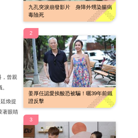
九孔突淚崩發影片 身障外甥染腸病
毒險死
2
料，曾親
議。
姜厚任認愛挨酸恐被騙！曬39年前鐵
證反擊
申廷煥提
蒙著眼睛
3