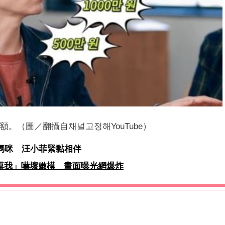
。（圖／翻攝自채널고정해YouTube）
似媽咪 汪小菲緊黏相伴
摸我」嚇壞嫩模 畫面曝光網爆炸