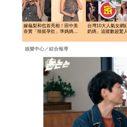
嫁龜梨和也首亮相！田中美
台灣10大人氣女網
奈實「辣挺孕肚」準媽媽被
奶媽」追蹤數超驚人
狂賀甜笑：謝謝大家
名網推爆：唯一清
娛樂中心／綜合報導