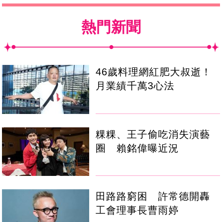
熱門新聞
46歲料理網紅肥大叔逝！
月業績千萬3心法
粿粿、王子偷吃消失演藝
圈 賴銘偉曝近況
田路路窮困 許常德開轟
工會理事長曹雨婷