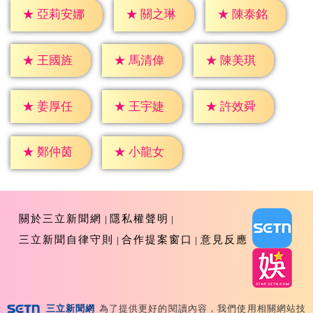
★
關之琳
★
陳泰銘
★
亞莉安娜
★
王國旌
★
馬清偉
★
陳美琪
★
姜厚任
★
王宇婕
★
許效舜
★
鄭仲茵
★
小龍女
關於三立新聞網
隱私權聲明
三立新聞自律守則
合作提案窗口
意見反應
三立新聞網
為了提供更好的閱讀內容，我們使用相關網站技