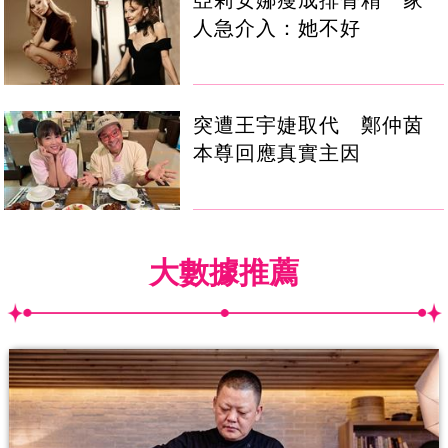
亞莉安娜瘦成排骨精 家
人急介入：她不好
突遭王宇婕取代 鄭仲茵
本尊回應真實主因
大數據推薦