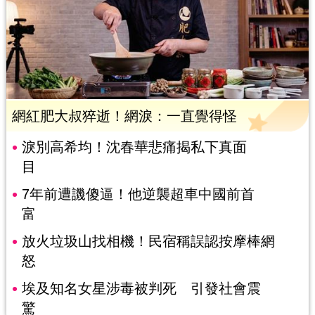
網紅肥大叔猝逝！網淚：一直覺得怪
淚別高希均！沈春華悲痛揭私下真面
目
7年前遭譏傻逼！他逆襲超車中國前首
富
放火垃圾山找相機！民宿稱誤認按摩棒網
怒
埃及知名女星涉毒被判死 引發社會震
驚