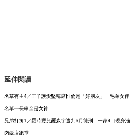
延伸閱讀
名草有主4／王子護愛堅稱席惟倫是「好朋友」 毛弟女伴
名單一長串全是女神
兄弟打拚1／羅時豐兒羅森宇遭判6月徒刑 一家4口現身滷
肉飯店跑堂