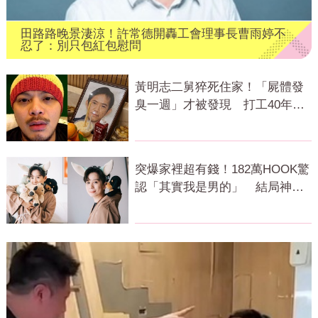
田路路晚景淒涼！許常德開轟工會理事長曹雨婷不
忍了：別只包紅包慰問
黃明志二舅猝死住家！「屍體發
臭一週」才被發現 打工40年悲
慘餘生曝
突爆家裡超有錢！182萬HOOK驚
認「其實我是男的」 結局神反
轉網傻眼