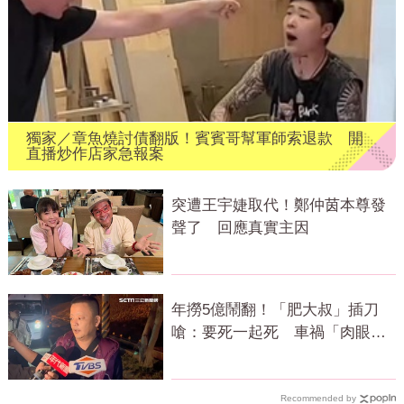
獨家／章魚燒討債翻版！賓賓哥幫軍師索退款 開
直播炒作店家急報案
突遭王宇婕取代！鄭仲茵本尊發
聲了 回應真實主因
年撈5億鬧翻！「肥大叔」插刀
嗆：要死一起死 車禍「肉眼酒
測」惹怒網
Recommended by