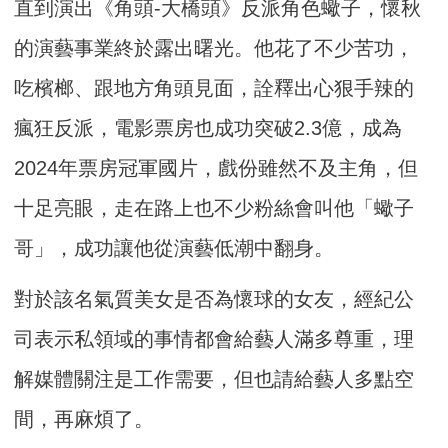
直到演出《角頭-大橋頭》反派角色蠍子，懷秋
的演藝事業終於露出曙光。他花了不少苦功，
吃檳榔、跟地方角頭見面，詮釋出心狠手辣的
瘋狂反派，電影票房也成功突破2.3億，成為
2024年票房冠軍國片，戲份雖然不及主角，但
十足亮眼，走在路上也不少粉絲會叫他「蠍子
哥」，成功讓他從演藝低潮中翻身。
對於該名氣質美女是否為懷球的女友，經紀公
司表示私領域的事情都會給藝人滿多尊重，理
解媒體關注是工作需要，但也請給藝人多點空
間，再麻煩了。