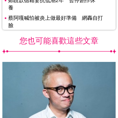
鄭靚歆德籍妻抗低潮2年 暫停創作休
養
蔡阿嘎喊怕被炎上做最好準備 網轟自打
臉
您也可能喜歡這些文章