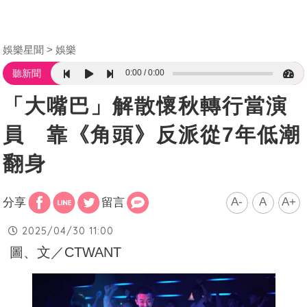
娛樂星聞
娛樂
0:00
0:00
聽新聞
「大嘴巴」解散懷秋轉行當演
員 靠《角頭》反派從7年低潮
翻身
A-
A
A+
分享
留言
2025/04/30 11:00
圖、文／CTWANT