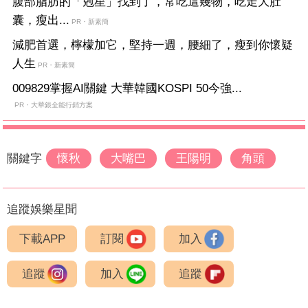
腹部脂肪的「剋星」找到了，常吃這幾物，吃走大肚
囊，瘦出...
PR・新素簡
減肥首選，檸檬加它，堅持一週，腰細了，瘦到你懷疑
人生
PR・新素簡
009829掌握AI關鍵 大華韓國KOSPI 50今強...
PR・大華銀全能行銷方案
關鍵字
懷秋
大嘴巴
王陽明
角頭
追蹤娛樂星聞
下載APP
訂閱
加入
追蹤
加入
追蹤