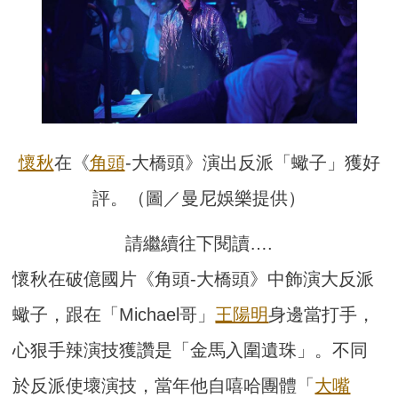
懷秋
在《
角頭
-大橋頭》演出反派「蠍子」獲好
評。（圖／曼尼娛樂提供）
請繼續往下閱讀….
懷秋在破億國片《角頭-大橋頭》中飾演大反派
蠍子，跟在「Michael哥」
王陽明
身邊當打手，
心狠手辣演技獲讚是「金馬入圍遺珠」。不同
於反派使壞演技，當年他自嘻哈團體「
大嘴