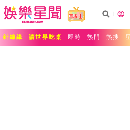
1
針線緣
請世界吃桌
即時
熱門
熱搜