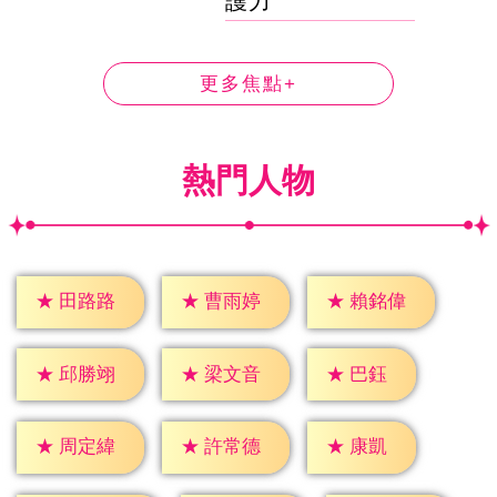
護力
更多焦點+
熱門人物
★
田路路
★
曹雨婷
★
賴銘偉
★
巴鈺
★
邱勝翊
★
梁文音
★
康凱
★
周定緯
★
許常德