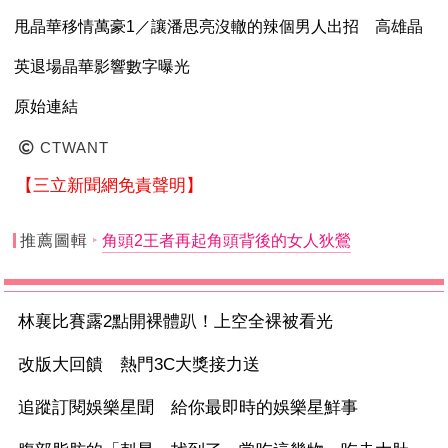
甩晶華移情萬豪1／讓潘思亮沒轍的辣個男人出招 高雄晶
英退場晶華影響數字曝光
原始連結
CTWANT
【三立新聞網免責聲明】
推薦圖輯
角頭2王者再起角頭背後的女人狄鶯
林襄比賽露2點開裸體趴！上空全裸被看光
改版大回饋 熱門3C大獎接力送
追蹤訂閱娛樂星聞 給你最即時的娛樂星鮮事