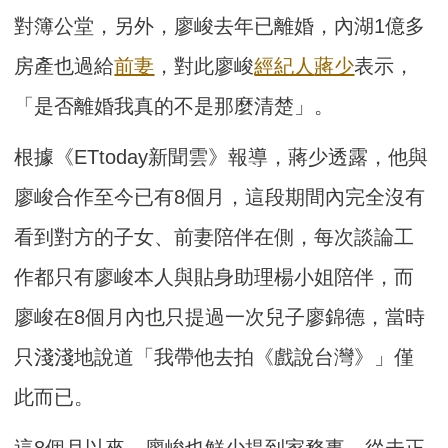
對簿公堂，另外，廖峻去年已離婚，內湖1億多
房產也過給
前妻
，對此廖峻
經紀人
蔣少
表示，
「是否離婚我真的不是那麼清楚」。
根據《ETtoday新聞雲》報導，蔣少透露，他與
廖峻合作至今已有8個月，這段期間內完全沒有
看到對方的子女、前妻陪伴在側，每次談論工
作都只有廖峻本人與貼身助理楊小姐陪伴，而
廖峻在8個月內也只提過一次兒子廖錦德，當時
只淺淺地說道「我帶他去拍《戲說台灣》」僅
此而已。
這8個月以來，廖峻也鮮少提到家務事，從未正