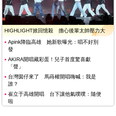
HIGHLIGHT掀回憶殺 擔心後輩太帥壓力大
Apink降臨高雄 她新歌曝光：唱不好別
發
AKIRA開唱藏彩蛋！兒子首度驚喜獻
「聲」
台灣囡仔來了 馬蒔權開唱嗨喊：我是
誰？
崔立于高雄開唱 台下讓他氣噗噗：隨便
啦