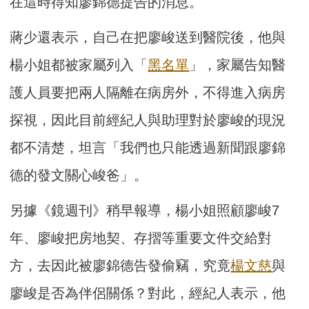
在這時得知廖錦德提告的消息。
蔣少還表示，自己在把廖峻送到醫院後，他與
楊小姐都被家屬列入「
黑名單
」，家屬告知醫
護人員要把兩人隔離在病房外，不得進入病房
探視，因此目前經紀人與助理對於廖峻的現況
都不清楚，坦言「我們也只能透過新聞跟廖錦
德的發文關心峻爸」。
另據《鏡週刊》稍早報導，楊小姐照顧廖峻7
年、廖峻把房地契、存摺等重要文件交給對
方，去因此被廖錦德告發偷竊，究竟
楊文慈
與
廖峻是否為伴侶關係？對此，經紀人表示，他