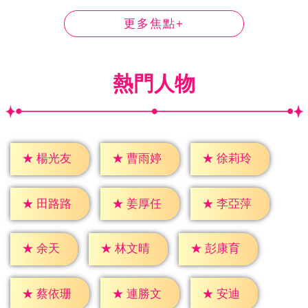
更多焦點+
熱門人物
★
楊光友
★
曹雨婷
★
徐莉玲
★
田路路
★
姜厚任
★
李亞萍
★
余天
★
林文晴
★
彭康育
★
安迪
★
蔡依珊
★
連勝文