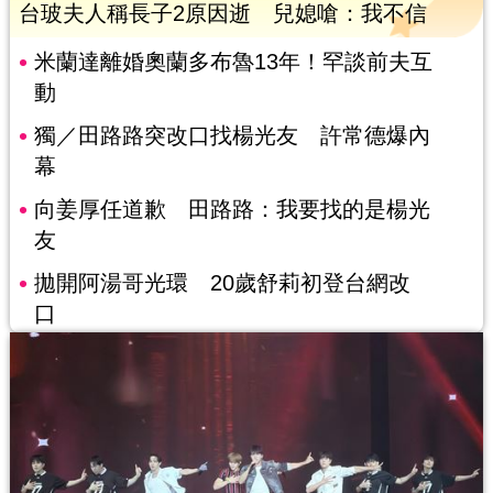
台玻夫人稱長子2原因逝 兒媳嗆：我不信
米蘭達離婚奧蘭多布魯13年！罕談前夫互
動
獨／田路路突改口找楊光友 許常德爆內
幕
向姜厚任道歉 田路路：我要找的是楊光
友
拋開阿湯哥光環 20歲舒莉初登台網改
口