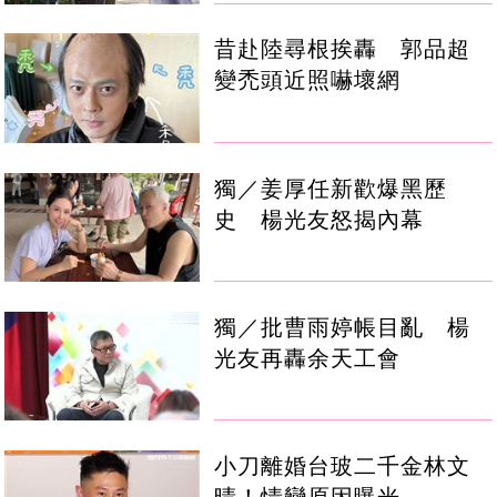
昔赴陸尋根挨轟 郭品超
變禿頭近照嚇壞網
獨／姜厚任新歡爆黑歷
史 楊光友怒揭內幕
獨／批曹雨婷帳目亂 楊
光友再轟余天工會
小刀離婚台玻二千金林文
晴！情變原因曝光