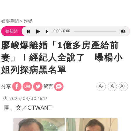
娛樂星聞
娛樂
0:00
0:00
聽新聞
廖峻爆離婚「1億多房產給前
妻」！經紀人全說了 曝楊小
姐列探病黑名單
A-
A
A+
分享
留言
2025/04/30 16:17
圖、文／CTWANT