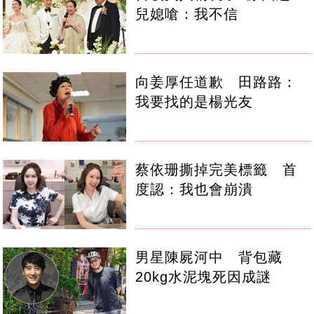
兒媳嗆：我不信
向姜厚任道歉 田路路：
我要找的是楊光友
蔡依珊撕掉完美標籤 首
度認：我也會崩潰
男星陳屍河中 背包藏
20kg水泥塊死因成謎