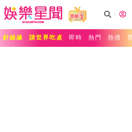
1
針線緣
請世界吃桌
即時
熱門
熱搜