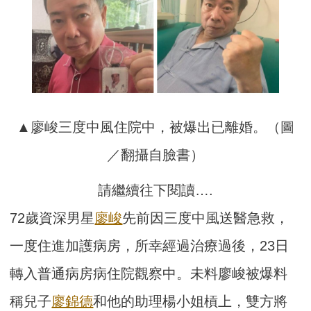
▲廖峻三度中風住院中，被爆出已離婚。（圖
／翻攝自臉書）
請繼續往下閱讀….
72歲資深男星
廖峻
先前因三度中風送醫急救，
一度住進加護病房，所幸經過治療過後，23日
轉入普通病房病住院觀察中。未料廖峻被爆料
稱兒子
廖錦德
和他的助理楊小姐槓上，雙方將