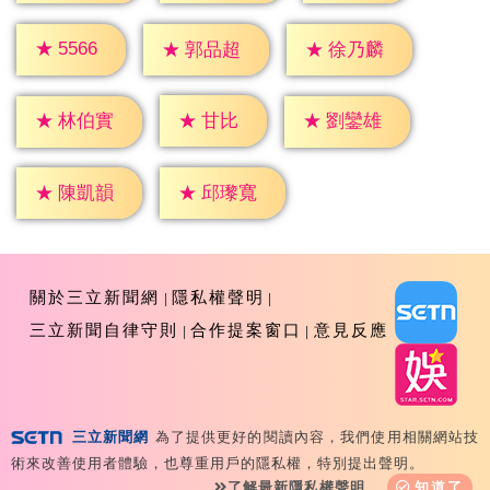
★
5566
★
郭品超
★
徐乃麟
★
甘比
★
林伯實
★
劉鑾雄
★
陳凱韻
★
邱瓈寬
關於三立新聞網
隱私權聲明
三立新聞自律守則
合作提案窗口
意見反應
三立新聞網
為了提供更好的閱讀內容，我們使用相關網站技
Copyright ©2026 Sanlih E-Television All Rights
術來改善使用者體驗，也尊重用戶的隱私權，特別提出聲明。
Reserved 版權所有 盜用必究 台北市內湖區舊宗路一段159
了解最新隱私權聲明
知道了