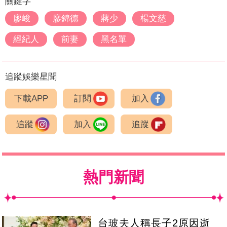
關鍵字
廖峻
廖錦德
蔣少
楊文慈
經紀人
前妻
黑名單
追蹤娛樂星聞
下載APP
訂閱
加入
追蹤
加入
追蹤
熱門新聞
台玻夫人稱長子2原因逝