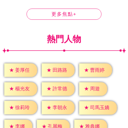
更多焦點+
熱門人物
★
姜厚任
★
田路路
★
曹雨婷
★
周遊
★
楊光友
★
許常德
★
徐莉玲
★
李朝永
★
司馬玉嬌
★
李娜
★
孔麗梅
★
雅典娜