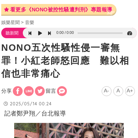
看更多《NONO被控性騷遭判刑》專題報導
娛樂星聞
音樂
0:00
0:00
聽新聞
NONO五次性騷性侵一審無
罪！小紅老師怒回應 難以相
信也非常痛心
A-
A
A+
分享
留言
2025/05/14 00:24
記者鄭尹翔／台北報導