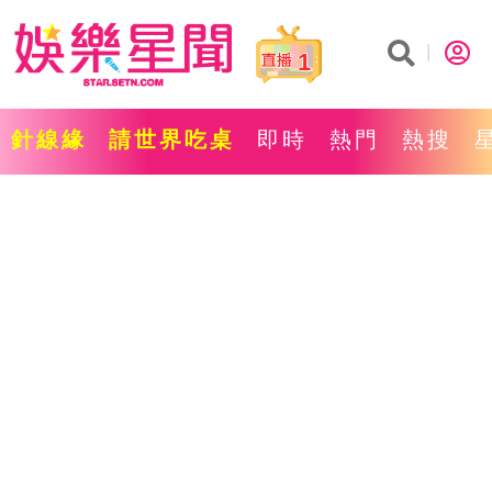
1
針線緣
請世界吃桌
即時
熱門
熱搜