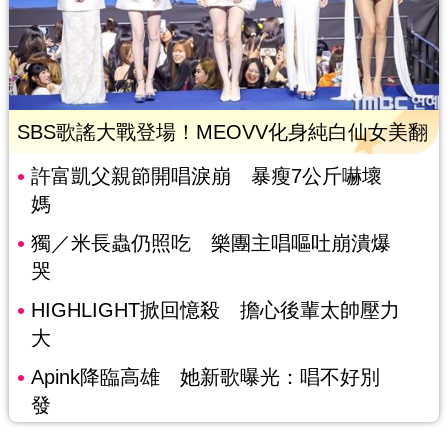
SBS歌謠大戰登場！MEOVV化身純白仙女美翻
許富凱父親節開唱淚崩 暴瘦7公斤嚇壞
媽
獨／米長蟲仍照吃 樂團主唱嘔吐崩潰爆
哭
HIGHLIGHT掀回憶殺 擔心後輩太帥壓力
大
Apink降臨高雄 她新歌曝光：唱不好別
發