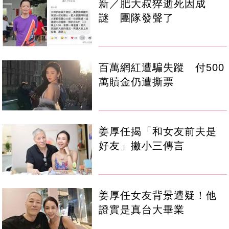
新／肥大叔猝逝死因成
謎 團隊發聲了
百萬網紅遭騙失蹤 付500
萬贖金仍遭撕票
姜厚任揭「和女友前夫是
好友」撇小三傳言
姜厚任女友背景遭疑！他
證實是真台大畢業