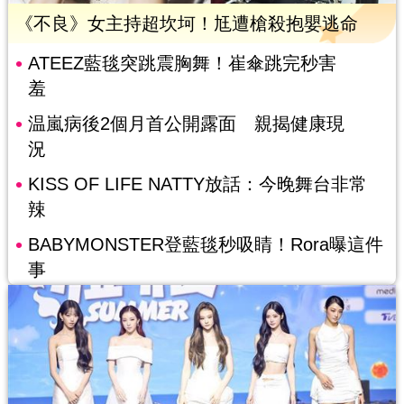
《不良》女主持超坎坷！尪遭槍殺抱嬰逃命
ATEEZ藍毯突跳震胸舞！崔傘跳完秒害
羞
温嵐病後2個月首公開露面 親揭健康現
況
KISS OF LIFE NATTY放話：今晚舞台非常
辣
BABYMONSTER登藍毯秒吸睛！Rora曝這件
事