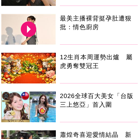
最美主播裸背挺孕肚遭狠
批：情色廚房
12生肖本周運勢出爐 屬
虎勇奪雙冠王
2026全球百大美女「台版
三上悠亞」首入圍
蕭煌奇喜迎愛情結晶 新