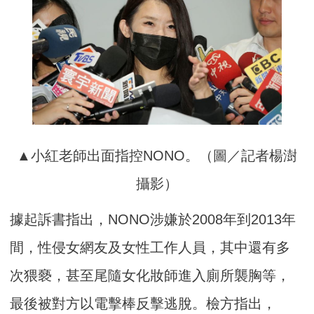
▲小紅老師出面指控NONO。（圖／記者楊澍
攝影）
據起訴書指出，NONO涉嫌於2008年到2013年
間，性侵女網友及女性工作人員，其中還有多
次猥褻，甚至尾隨女化妝師進入廁所襲胸等，
最後被對方以電擊棒反擊逃脫。檢方指出，