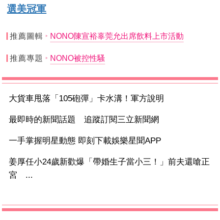
選美冠軍
推薦圖輯
NONO陳宣裕辜莞允出席飲料上市活動
推薦專題
NONO被控性騷
大貨車甩落「105砲彈」卡水溝！軍方說明
最即時的新聞話題 追蹤訂閱三立新聞網
一手掌握明星動態 即刻下載娛樂星聞APP
姜厚任小24歲新歡爆「帶婚生子當小三！」前夫還嗆正
宮 ...