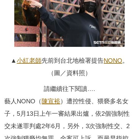
▲
小紅老師
先前到台北地檢署提告
NONO
。
（圖／資料照）
請繼續往下閱讀….
藝人NONO（
陳宣裕
）遭控性侵、猥褻多名女
子，5月13日上午一審結果出爐，依2個強制性
交未遂罪判處2年6月，另外，3次強制性交、2
次強制猥褻均無罪，全案可上訴，而最早指控