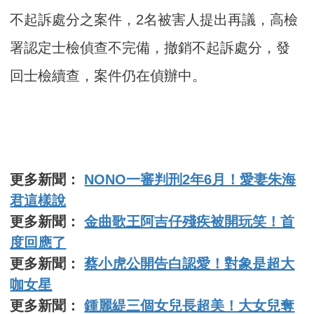
不起訴處分之案件，2名被害人提出再議，高檢
署認定士檢偵查不完備，撤銷不起訴處分，發
回士檢續查，案件仍在偵辦中。
更多新聞：
NONO一審判刑2年6月！愛妻朱海
君這樣說
更多新聞：
金曲歌王阿吉仔殘疾被開玩笑！首
度回應了
更多新聞：
蔡小虎公開告白認愛！對象是超大
咖女星
更多新聞：
鍾麗緹三個女兒長超美！大女兒奪