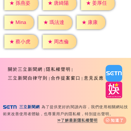
★
孫燕姿
★
唐綺陽
★
姜厚任
★
康康
★
Mina
★
瑪法達
★
蔡小虎
★
周杰倫
關於三立新聞網
隱私權聲明
三立新聞自律守則
合作提案窗口
意見反應
三立新聞網
為了提供更好的閱讀內容，我們使用相關網站技
Copyright ©2026 Sanlih E-Television All Rights
術來改善使用者體驗，也尊重用戶的隱私權，特別提出聲明。
Reserved 版權所有 盜用必究 台北市內湖區舊宗路一段159
了解最新隱私權聲明
知道了
號 02-8792-8888