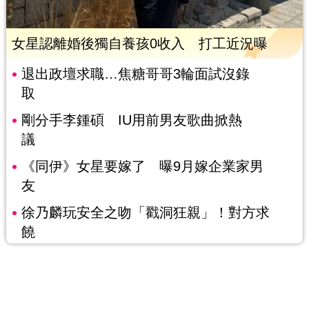
女星認離婚後獨自養孩0收入 打工近況曝
退出政壇求職…焦糖哥哥3輪面試沒錄
取
剛分手李鍾碩 IU用前男友歌曲掀熱
議
《同伊》女星要嫁了 曝9月嫁企業家男
友
徐乃麟玩安全之吻「戳洞狂親」！對方求
饒