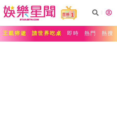
1
王凱猝逝
請世界吃桌
即時
熱門
熱搜