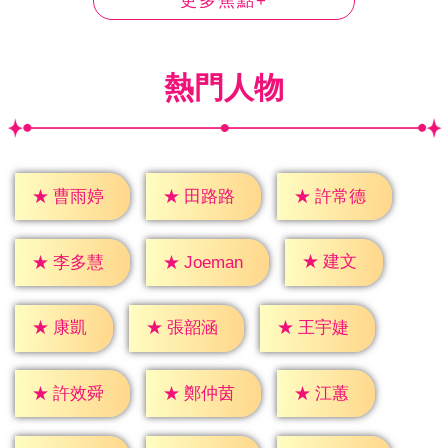
更多焦點+
熱門人物
★
曹雨婷
★
田路路
★
許常德
★
建文
★
李多慧
★
Joeman
★
康凱
★
張韶涵
★
王宇婕
★
江蕙
★
許效舜
★
鄭仲茵