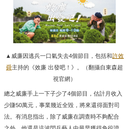
▲威廉因逃兵一口氣失去4個節目，包括和
許效
舜
主持的《效廉 出發吧！》。（翻攝自東森超
視官網）
總之威廉手上一下子少了4個節目，估計月收入
少賺50萬元，事業幾近全毀，將來還得面對司
法。有消息指出，除了威廉在調查時不夠配合
之外，他還是這波閃兵藝人中最早獲得免役證