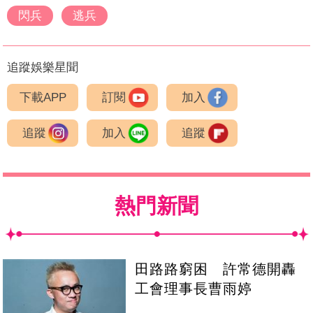
閃兵
逃兵
追蹤娛樂星聞
下載APP
訂閱
加入
追蹤
加入
追蹤
熱門新聞
田路路窮困 許常德開轟
工會理事長曹雨婷