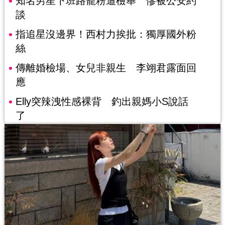
知名男星下班路寵粉遭檢舉 慘被公安約
談
指追星沒邊界！西村力挨批：獨厚國外粉
絲
傳離婚檢場、女兒非親生 李翊君露面回
應
Elly突辣洩性感裸背 釣出親媽小S說話
了