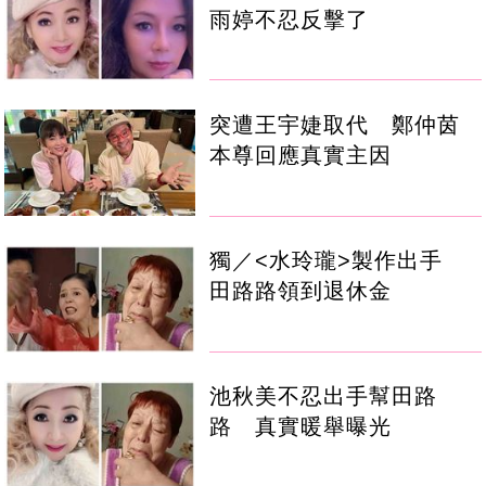
雨婷不忍反擊了
突遭王宇婕取代 鄭仲茵
本尊回應真實主因
獨／<水玲瓏>製作出手
田路路領到退休金
池秋美不忍出手幫田路
路 真實暖舉曝光