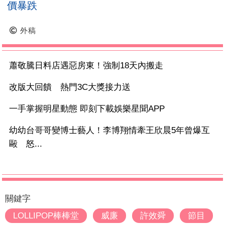
價暴跌
外稿
蕭敬騰日料店遇惡房東！強制18天內搬走
改版大回饋 熱門3C大獎接力送
一手掌握明星動態 即刻下載娛樂星聞APP
幼幼台哥哥變博士藝人！李博翔情牽王欣晨5年曾爆互
毆 怒...
關鍵字
LOLLIPOP棒棒堂
威廉
許效舜
節目