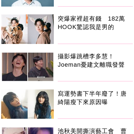
突爆家裡超有錢 182萬
HOOK驚認我是男的
攝影爆跳槽李多慧！
Joeman憂建文離職發聲
寫運勢書下半年廢了！唐
綺陽瘦下來原因曝
池秋美開撕演藝工會 曹