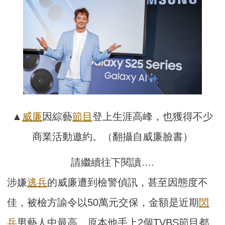
▲
威廉
因綜藝
節目
登上生涯高峰，也獲得不少
商業活動邀約。（翻攝自威廉臉書）
請繼續往下閱讀….
涉嫌
逃兵
的威廉遭到檢警偵訊，甚至因態度不
佳，被檢方諭令以50萬元交保，金額是近期
閃
兵
男藝人中最高。原本他手上2個TVBS節目都