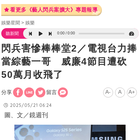
看更多《藝人閃兵案擴大》專題報導
娛樂星聞
娛樂
0:00
0:00
聽新聞
閃兵害慘棒棒堂2／電視台力捧
當綜藝一哥 威廉4節目遭砍
50萬月收飛了
A-
A
A+
分享
留言
2025/05/21 06:24
圖、文／鏡週刊