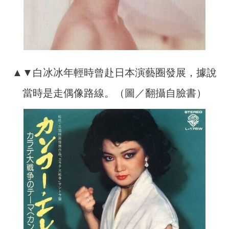
▲▼白冰冰年輕時曾赴日本演藝圈發展，據說
當時是走偶像路線。（圖／翻攝自臉書）