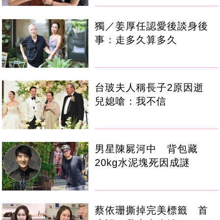
獨／姜厚任認愛後談身後
事：走多久算多久
台玻夫人稱長子2原因逝
兒媳嗆：我不信
男星陳屍河中 背包藏
20kg水泥塊死因成謎
蔡依珊撕掉完美標籤 首