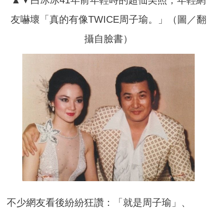
▲▼白冰冰41年前年輕時的超仙美照，年輕網
友嚇壞「真的有像TWICE周子瑜。」（圖／翻
攝自臉書）
不少網友看後紛紛狂讚：「就是周子瑜」、