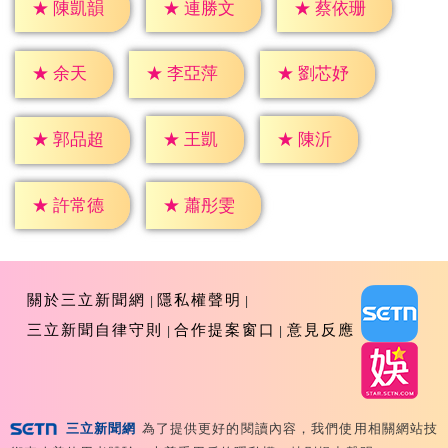
★
陳凱韻
★
連勝文
★
蔡依珊
★
余天
★
李亞萍
★
劉芯妤
★
王凱
★
陳沂
★
郭品超
★
許常德
★
蕭彤雯
關於三立新聞網
隱私權聲明
三立新聞自律守則
合作提案窗口
意見反應
三立新聞網
為了提供更好的閱讀內容，我們使用相關網站技
Copyright ©2026 Sanlih E-Television All Rights