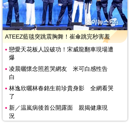
ATEEZ藍毯突跳震胸舞！崔傘跳完秒害羞
戀愛天花板人設破功！宋威龍翻車現場遭
爆
凌晨曬懷念照惹哭網友 米可白感性告
白
林逸欣曬林春銘生前珍貴身影 全網看哭
了
新／温嵐病後首公開露面 親揭健康現
況