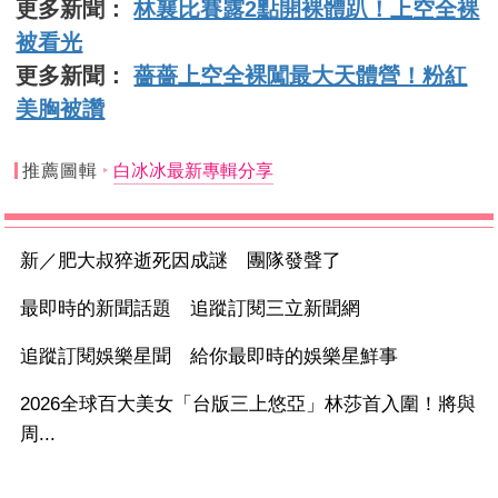
更多新聞：
林襄比賽露2點開裸體趴！上空全裸
被看光
更多新聞：
薔薔上空全裸闖最大天體營！粉紅
美胸被讚
推薦圖輯
白冰冰最新專輯分享
新／肥大叔猝逝死因成謎 團隊發聲了
最即時的新聞話題 追蹤訂閱三立新聞網
追蹤訂閱娛樂星聞 給你最即時的娛樂星鮮事
2026全球百大美女「台版三上悠亞」林莎首入圍！將與
周...