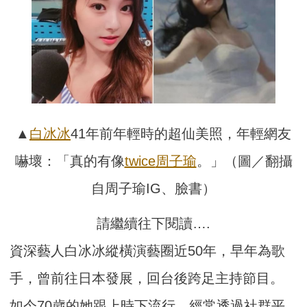
▲
白冰冰
41年前年輕時的超仙美照，年輕網友
嚇壞：「真的有像
twice
周子瑜
。」（圖／翻攝
自周子瑜IG、臉書）
請繼續往下閱讀….
資深藝人白冰冰縱橫演藝圈近50年，早年為歌
手，曾前往日本發展，回台後跨足主持節目。
如今70歲的她跟上時下流行，經常透過社群平