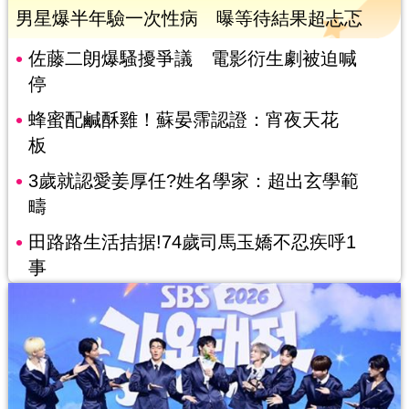
男星爆半年驗一次性病 曝等待結果超忐忑
佐藤二朗爆騷擾爭議 電影衍生劇被迫喊
停
蜂蜜配鹹酥雞！蘇晏霈認證：宵夜天花
板
3歲就認愛姜厚任?姓名學家：超出玄學範
疇
田路路生活拮据!74歲司馬玉嬌不忍疾呼1
事