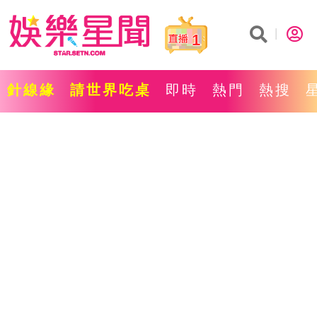
1
針線緣
請世界吃桌
即時
熱門
熱搜