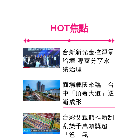
HOT焦點
台新新光金控淨零
論壇 專家分享永
續治理
商場戰國來臨 台
中「頂奢大道」逐
漸成形
台彩父親節推新刮
刮樂千萬頭獎超
「爸」氣