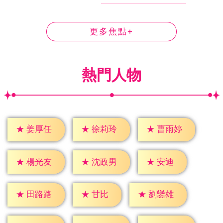
更多焦點+
熱門人物
★
姜厚任
★
徐莉玲
★
曹雨婷
★
安迪
★
楊光友
★
沈政男
★
甘比
★
田路路
★
劉鑾雄