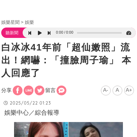
娛樂星聞
娛樂
0:00
0:00
聽新聞
白冰冰41年前「超仙嫩照」流
出！網嚇：「撞臉周子瑜」 本
人回應了
A-
A
A+
分享
留言
2025/05/22 01:23
娛樂中心／綜合報導