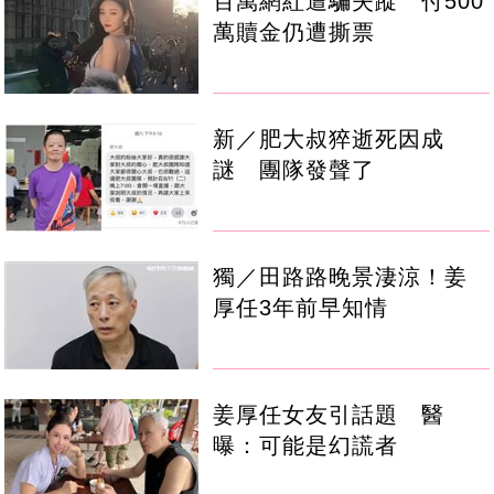
百萬網紅遭騙失蹤 付500
萬贖金仍遭撕票
新／肥大叔猝逝死因成
謎 團隊發聲了
獨／田路路晚景淒涼！姜
厚任3年前早知情
姜厚任女友引話題 醫
曝：可能是幻謊者