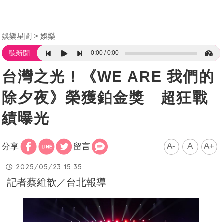
娛樂星聞
娛樂
0:00
0:00
聽新聞
台灣之光！《WE ARE 我們的
除夕夜》榮獲鉑金獎 超狂戰
績曝光
A-
A
A+
分享
留言
2025/05/23 15:35
記者蔡維歆／台北報導