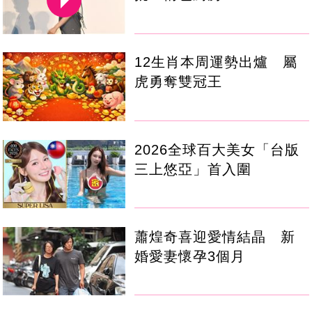
12生肖本周運勢出爐 屬
虎勇奪雙冠王
2026全球百大美女「台版
三上悠亞」首入圍
蕭煌奇喜迎愛情結晶 新
婚愛妻懷孕3個月