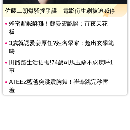
佐藤二朗爆騷擾爭議 電影衍生劇被迫喊停
蜂蜜配鹹酥雞！蘇晏霈認證：宵夜天花
板
3歲就認愛姜厚任?姓名學家：超出玄學範
疇
田路路生活拮据!74歲司馬玉嬌不忍疾呼1
事
ATEEZ藍毯突跳震胸舞！崔傘跳完秒害
羞