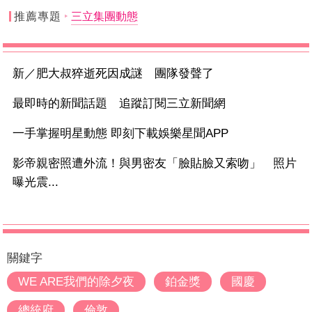
推薦專題
三立集團動態
新／肥大叔猝逝死因成謎 團隊發聲了
最即時的新聞話題 追蹤訂閱三立新聞網
一手掌握明星動態 即刻下載娛樂星聞APP
影帝親密照遭外流！與男密友「臉貼臉又索吻」 照片
曝光震...
關鍵字
WE ARE我們的除夕夜
鉑金獎
國慶
總統府
倫敦