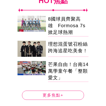
HOT焦點
8國球員齊聚高
雄 Formosa 7s
掀足球熱潮
理想混蛋號召粉絲
跨海追星吃美食！
芒果自由！台南14
萬學童午餐「整顆
愛文」
更多焦點+