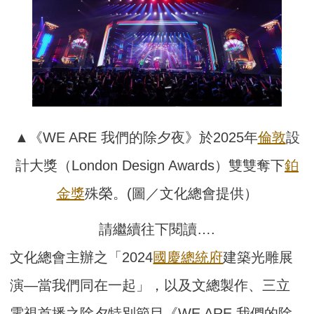
▲《WE ARE 我們的除夕夜》於2025年
倫敦
設
計大獎（London Design Awards）雙雙奪下
鉑
金獎
殊榮。(圖／文化總會提供）
請繼續往下閱讀….
文化總會主辦之「2024
國慶
總統府
建築光雕展
演—當我們同在一起」，以及文總製作、三立
電視首播之除夕特別節目《WE ARE 我們的除