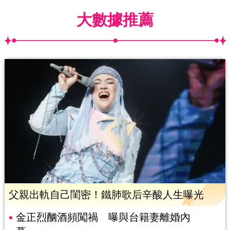
大數據推薦
父親出軌自己閨密！鐵肺歌后辛酸人生曝光
金正烈酗酒頻闖禍 曝與台籍妻離婚內