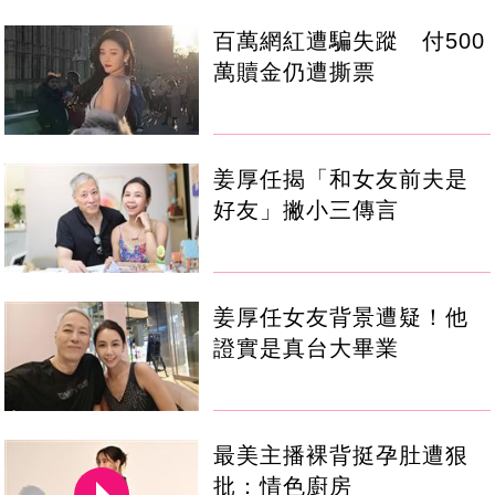
百萬網紅遭騙失蹤 付500
萬贖金仍遭撕票
姜厚任揭「和女友前夫是
好友」撇小三傳言
姜厚任女友背景遭疑！他
證實是真台大畢業
最美主播裸背挺孕肚遭狠
批：情色廚房