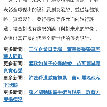
「過去」和「未來」作為獎項的出發點，旨在
表彰全球傑出的設計及創意發想。並從媒體策
略、實際製作、發行擴散等多元面向進行評
選，結合對現有趨勢的認可與對未來的想像，
遴選出真正最能代表全新世代的優秀設計。
更多新聞：
三立企業日登場 董事長張榮華率
藝人同歡
更多新聞：
孟耿如黃子佼爆離婚 苗可麗嚇曝
真實心聲
更多新聞：
許效舜遭威廉拖累 苗可麗揭他私
下狀態
更多新聞：
獨／腦動脈瘤手術首現身 許藍方
哭揭病況