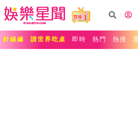
1
針線緣
請世界吃桌
即時
熱門
熱搜