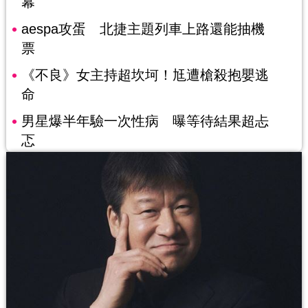
幕
aespa攻蛋 北捷主題列車上路還能抽機
票
《不良》女主持超坎坷！尪遭槍殺抱嬰逃
命
男星爆半年驗一次性病 曝等待結果超忐
忑