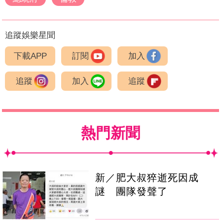
追蹤娛樂星聞
下載APP
訂閱
加入
追蹤
加入
追蹤
熱門新聞
新／肥大叔猝逝死因成
謎 團隊發聲了