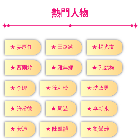
熱門人物
★
姜厚任
★
田路路
★
楊光友
★
曹雨婷
★
雅典娜
★
孔麗梅
★
李娜
★
徐莉玲
★
沈政男
★
周遊
★
許常德
★
李朝永
★
安迪
★
陳凱韻
★
劉鑾雄