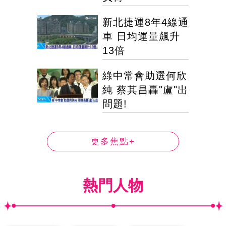
新北捷運8年4線通
車 日均運量飆升
13倍
綠中常會助選何欣
純 蔡其昌轟"盧"出
問題!
更多焦點+
熱門人物