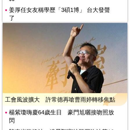
姜厚任女友稱學歷「3碩1博」 台大發聲
了
工會風波擴大 許常德再嗆曹雨婷轉移焦點
楊紫瓊嗨慶64歲生日 豪門尪曬接吻照放
閃