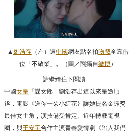
▲
劉浩存
（左）遭
中國
網友點名拍
吻戲
全靠借
位「不敬業」。（圖／翻攝自
微博
）
請繼續往下閱讀….
中國
女星
「謀女郎」劉浩存出道以來星途順
遂，電影《送你一朵小紅花》讓她提名金雞獎
最佳女主角，演技備受肯定。近年轉戰電視
圈，與
王安宇
合作主演青春愛情劇《陷入我們