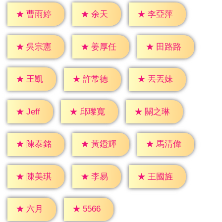
★
余天
★
曹雨婷
★
李亞萍
★
吳宗憲
★
姜厚任
★
田路路
★
王凱
★
許常德
★
丟丟妹
★
Jeff
★
邱瓈寬
★
關之琳
★
陳泰銘
★
黃鐙輝
★
馬清偉
★
李易
★
陳美琪
★
王國旌
★
六月
★
5566