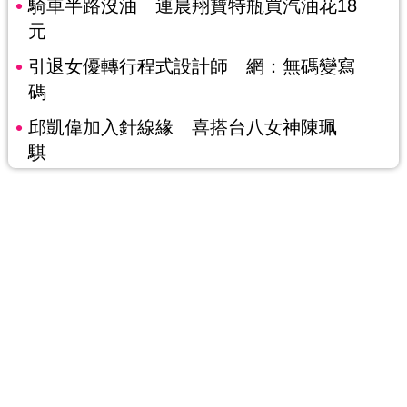
騎車半路沒油 連晨翔寶特瓶買汽油花18
元
引退女優轉行程式設計師 網：無碼變寫
碼
邱凱偉加入針線緣 喜搭台八女神陳珮
騏