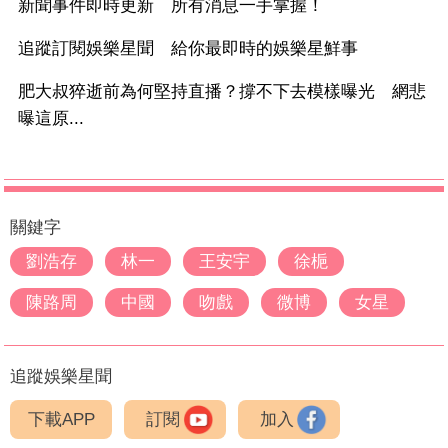
新聞事件即時更新 所有消息一手掌握！
追蹤訂閱娛樂星聞 給你最即時的娛樂星鮮事
肥大叔猝逝前為何堅持直播？撐不下去模樣曝光 網悲
曝這原...
關鍵字
劉浩存
林一
王安宇
徐梔
陳路周
中國
吻戲
微博
女星
追蹤娛樂星聞
下載APP
訂閱
加入