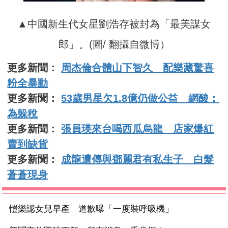
▲中國新生代女星劉浩存被封為「最美謀女
郎」。(圖/ 翻攝自微博）
更多新聞：
周杰倫合體山下智久 配樂藏驚喜
粉全暴動
更多新聞：
53歲男星欠1.8億仍做公益 網酸：
為躲稅
更多新聞：
張員瑛來台喝西瓜烏龍 店家爆紅
賣到缺貨
更多新聞：
成龍遭傳與鄧麗君有私生子 白髮
蒼蒼現身
愷樂認女兒早產 道歉曝「一度裝呼吸機」