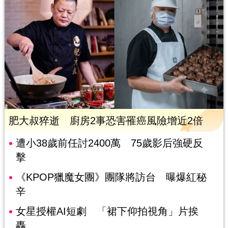
肥大叔猝逝 廚房2事恐害罹癌風險增近2倍
遭小38歲前任討2400萬 75歲影后強硬反
擊
《KPOP獵魔女團》團隊將訪台 曝爆紅秘
辛
女星授權AI短劇 「裙下仰拍視角」片挨
轟