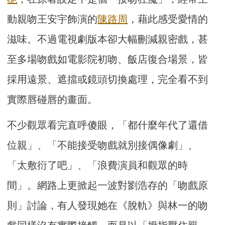
動親吻王安宇飾演的
陳路周
，藉此感受愛情的
滋味。不過電視劇版本卻大幅刪減親密戲，甚
至多場吻戲如電影院初吻、飯店復合場景，皆
採用遠景、遮擋或鏡頭切換處理，完全看不到
實際唇碰唇的畫面。
不少觀眾看完直呼傻眼，「都什麼年代了還借
位親」、「不能接受吻戲就別接偶像劇」、
「太敷衍了吧」、「浪費演員和觀眾的時
間」。網路上更掀起一波對劉浩存的「吻戲原
則」討論，有人發現她在《脫軌》與林一的吻