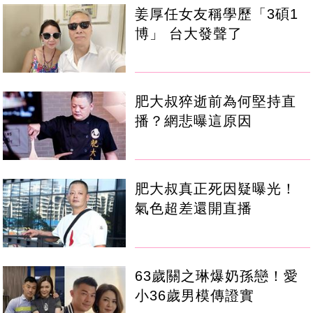
姜厚任女友稱學歷「3碩1
博」 台大發聲了
肥大叔猝逝前為何堅持直
播？網悲曝這原因
肥大叔真正死因疑曝光！
氣色超差還開直播
63歲關之琳爆奶孫戀！愛
小36歲男模傳證實