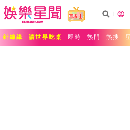
1
針線緣
請世界吃桌
即時
熱門
熱搜