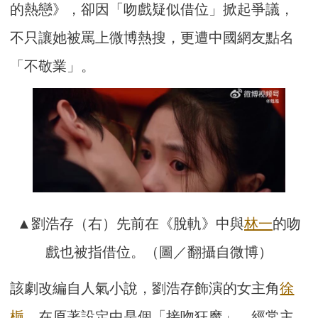
的熱戀》，卻因「吻戲疑似借位」掀起爭議，
不只讓她被罵上微博熱搜，更遭中國網友點名
「不敬業」。
▲劉浩存（右）先前在《脫軌》中與
林一
的吻
戲也被指借位。（圖／翻攝自微博）
該劇改編自人氣小說，劉浩存飾演的女主角
徐
梔
，在原著設定中是個「接吻狂魔」，經常主