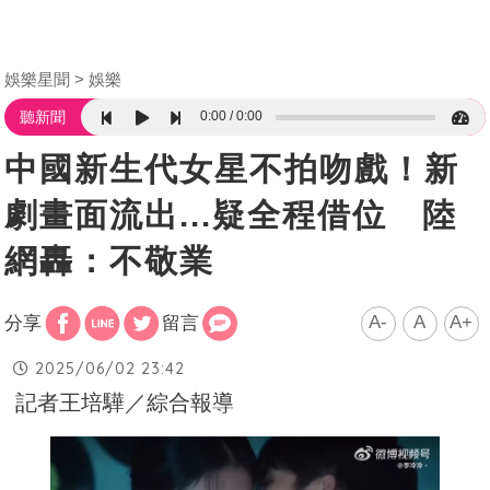
娛樂星聞
娛樂
0:00
0:00
聽新聞
中國新生代女星不拍吻戲！新
劇畫面流出...疑全程借位 陸
網轟：不敬業
A-
A
A+
分享
留言
2025/06/02 23:42
記者王培驊／綜合報導