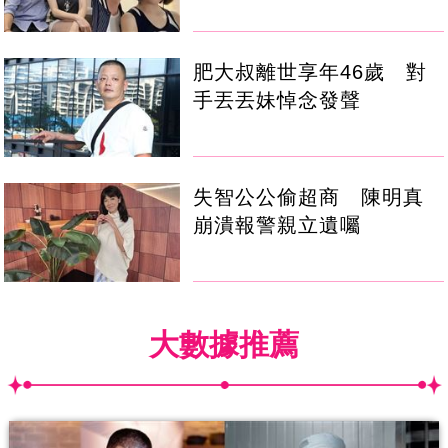
肥大叔離世享年46歲 對
手丟丟妹悼念發聲
失智公公偷超商 陳明真
崩潰報警親立遺囑
大數據推薦