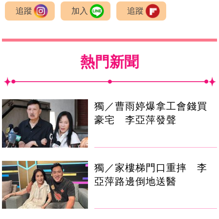
追蹤
加入
追蹤
熱門新聞
獨／曹雨婷爆拿工會錢買
豪宅 李亞萍發聲
獨／家樓梯門口重摔 李
亞萍路邊倒地送醫