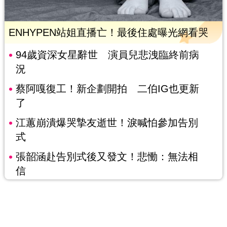
ENHYPEN站姐直播亡！最後住處曝光網看哭
94歲資深女星辭世 演員兒悲洩臨終前病
況
蔡阿嘎復工！新企劃開拍 二伯IG也更新
了
江蕙崩潰爆哭摯友逝世！淚喊怕參加告別
式
張韶涵赴告別式後又發文！悲慟：無法相
信