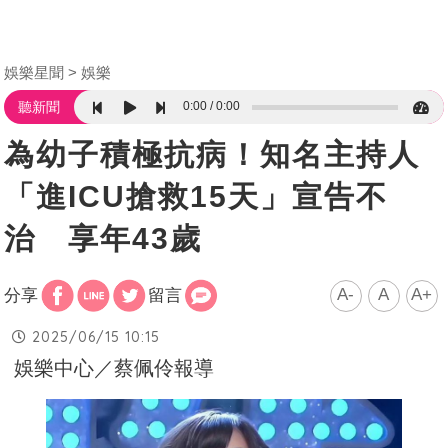
娛樂星聞
娛樂
0:00
0:00
聽新聞
為幼子積極抗病！知名主持人
「進ICU搶救15天」宣告不
治 享年43歲
A-
A
A+
分享
留言
2025/06/15 10:15
娛樂中心／蔡佩伶報導