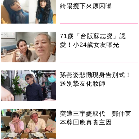
綺陽瘦下來原因曝
71歲「台版蘇志燮」認
愛！小24歲女友曝光
孫燕姿悲慟現身告別式！
送別摯友化妝師
突遭王宇婕取代 鄭仲茵
本尊回應真實主因