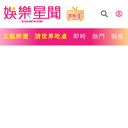
1
王凱猝逝
請世界吃桌
即時
熱門
熱搜