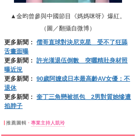
▲金昀曾參與中國節目《媽媽咪呀》爆紅。
（圖／翻攝自微博）
更多新聞：
儒哥直球對決尼克星 受不了狂舔
舌畫面曝
更多新聞：
許光漢退伍倒數 突曬精壯身材照
曝近況
更多新聞：
90歲阿嬤成日本最高齡AV女優：不
退休
更多新聞：
奎丁三角戀被抓包 2男對質她慘遭
掐脖子
推薦圖輯
專業主持人凱玲