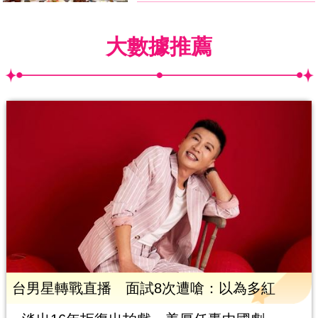
大數據推薦
台男星轉戰直播 面試8次遭嗆：以為多紅