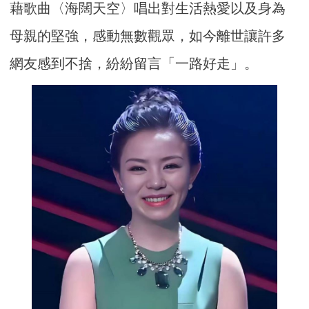
藉歌曲〈海闊天空〉唱出對生活熱愛以及身為
母親的堅強，感動無數觀眾，如今離世讓許多
網友感到不捨，紛紛留言「一路好走」。