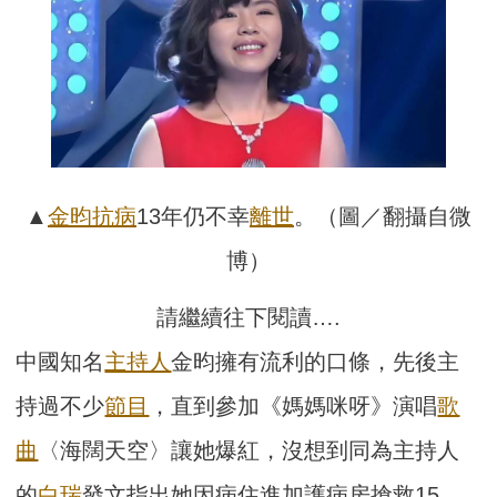
▲
金昀
抗病
13年仍不幸
離世
。（圖／翻攝自微
博）
請繼續往下閱讀….
中國知名
主持人
金昀擁有流利的口條，先後主
持過不少
節目
，直到參加《媽媽咪呀》演唱
歌
曲
〈海闊天空〉讓她爆紅，沒想到同為主持人
的
白瑞
發文指出她因病住進加護病房搶救15