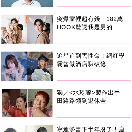
突爆家裡超有錢 182萬
HOOK驚認我是男的
追星追到丟性命！網紅學
霸曾做酒店賺破億
獨／<水玲瓏>製作出手
田路路領到退休金
寫運勢書下半年廢了！唐