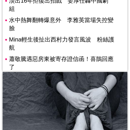
淡出16年拒復出拍戲 姜厚任轟中國劇
組
水中熱舞翻轉爆意外 李雅英當場失控變
臉
Mina輕生後扯出西村力發言風波 粉絲護
航
蕭敬騰遇惡房東被寄存證信函！喜鵲回應
了