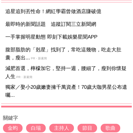
追星追到丟性命！網紅學霸曾做酒店賺破億
最即時的新聞話題 追蹤訂閱三立新聞網
一手掌握明星動態 即刻下載娛樂星聞APP
腹部脂肪的「剋星」找到了，常吃這幾物，吃走大肚
囊，瘦出...
PR・新素簡
減肥首選，檸檬加它，堅持一週，腰細了，瘦到你懷疑
人生
PR・新素簡
獨家／娶小20歲嫩妻擁千萬資產！70歲大咖男星公布遺
囑...
關鍵字
金昀
白瑞
主持人
節目
歌曲