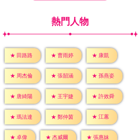
熱門人物
★
康凱
★
田路路
★
曹雨婷
★
周杰倫
★
張韶涵
★
孫燕姿
★
唐綺陽
★
王宇婕
★
許效舜
★
江蕙
★
瑪法達
★
鄭仲茵
★
卓偉
★
杰威爾
★
張惠妹