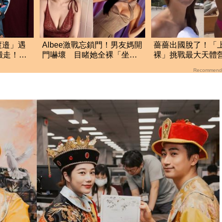
渡邉」遇
Albee激戰忘鎖門！男友媽開
薔薔出國脫了！「
搬走！逼
門嚇壞 目睹她全裸「坐她
裸」挑戰最大天體
兒子身上」
美胸被路人狂讚
Recommend