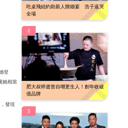
吃桌飛紐約助新人辦婚宴 浩子逼哭
全場
2
結婚登
讓她相當
肥大叔猝逝曾自嘲更生人！創年收破
億品牌
弟，發現
3