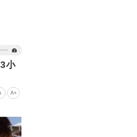
3小
A
A+