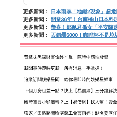
更多新聞：
日本雨季「地鐵2現象」超
更多新聞：
開業36年！台南桃山日本料
更多新聞：
恭喜！鄒佩君孫女「平安降落
更多新聞：
丟錯罰6000！咖啡杯不是
昔遭抹黑謀財害命終平反 陳時中感性發聲
新聞事件即時更新 所有消息一手掌握！
追蹤訂閱娛樂星聞 給你最即時的娛樂星鮮事
下個月房租差一點？快上【易借網】三分鐘解
臨時需要小額週轉？上【易借網】找人幫！資
獨家／田路路開嗆演藝工會曹雨婷！點名姜厚任出來