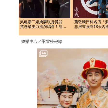
吳建豪二婚嬌妻現身曼谷
蕭敬騰日料名店「
荒卷繪美力挺演唱會！甜蜜
惡房東強制18天內
同框合照首度曝光
留裝潢：好聚好散
娛樂中心／梁雪婷報導