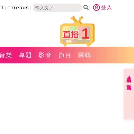
YT
threads
登入
1
音樂
專題
影音
節目
圖輯
直播✦活動