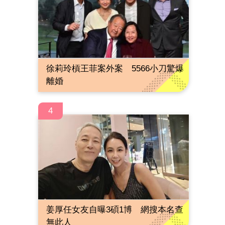
徐莉玲槓王菲案外案 5566小刀驚爆
離婚
4
姜厚任女友自曝3碩1博 網搜本名查
無此人