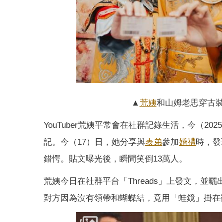
▲
荒姨
和山姆老思穿古裝領
YouTuber荒姨平常會在社群記錄生活，今（2
記。今（17）日，她分享與
表弟
參加
婚禮
時，發
錯愕。貼文曝光後，瞬間笑倒13萬人。
荒姨今日在社群平台「Threads」上發文，
對方因為沒有領帶和蝴蝶結，竟用「蛙鏡」掛在