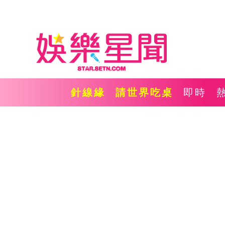
針線緣
請世界吃桌
即時