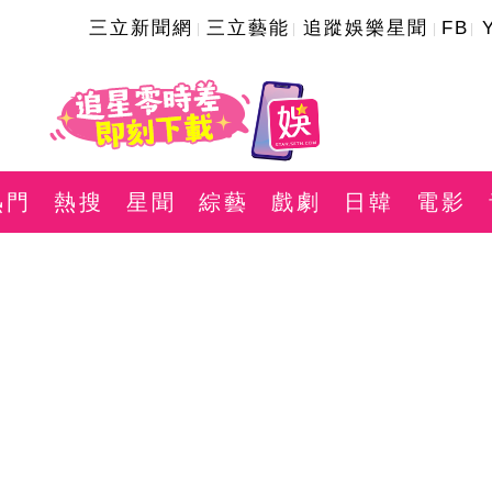
三立新聞網
三立藝能
追蹤娛樂星聞
FB
熱門
熱搜
星聞
綜藝
戲劇
日韓
電影