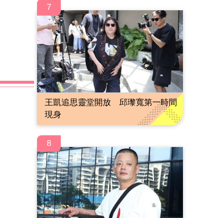
7
王凱追思靈堂開放 邱瓈寬第一時間
現身
8