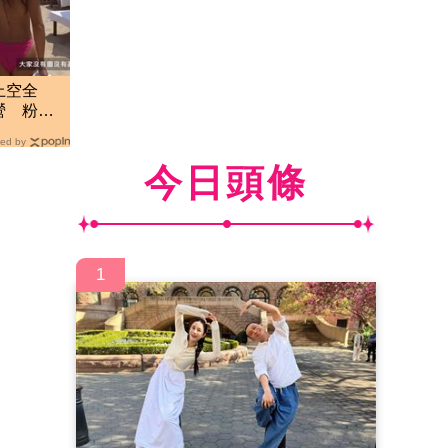
上空全
營 粉紅
ed by
今日頭條
1