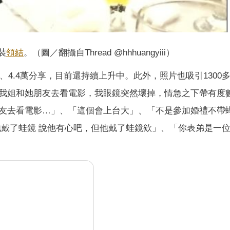
裝
領結
。（圖／翻攝自Thread @hhhuangyiii）
、4.4萬分享，目前還持續上升中。此外，照片也吸引1300
我姐和她朋友去看電影，我眼鏡突然壞掉，情急之下帶有度
友去看電影…」、「這個會上台大」、「不是參加婚禮不帶
他戴了蛙鏡 說他有心吧，但他戴了蛙鏡欸」、「你表弟是一