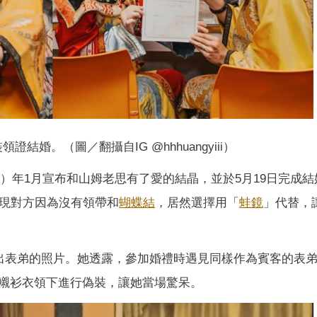
證結婚。（圖／翻攝自IG @hhhuangyiii）
025）年1月宣布和山姆老思有了愛的結晶，並於5月19日完成
現對方因為沒有領帶和
蝴蝶結
，居然選擇用「
蛙鏡
」代替，
並曬出表弟的照片。她透露，參加婚禮時遇見同樣作為賓客的表
襯衫衣領下進行偽裝，讓她當場驚呆。