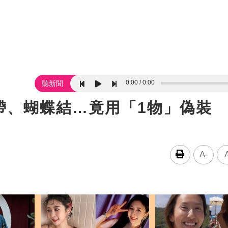
0:00
0:00
聽新聞
帶、蝴蝶結…竟用「1物」偽裝 
A-