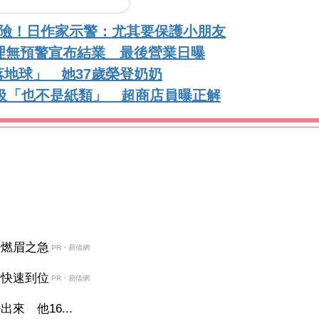
危險！日作家示警：尤其要保護小朋友
理無預警宣布結業 最後營業日曝
地球」 她37歲榮登奶奶
垃圾「也不是紙類」 超商店員曝正解
決燃眉之急
PR・易借網
金快速到位
PR・易借網
 他16...