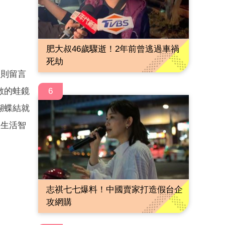
肥大叔46歲驟逝！2年前曾逃過車禍
死劫
多則留言
數的蛙鏡
6
蝴蝶結就
位生活智
志祺七七爆料！中國賣家打造假台企
攻網購