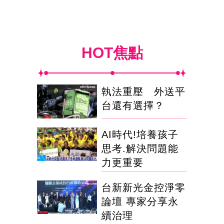
HOT焦點
執法重壓 外送平
台還有選擇？
AI時代!培養孩子
思考.解決問題能
力更重要
台新新光金控淨零
論壇 專家分享永
續治理