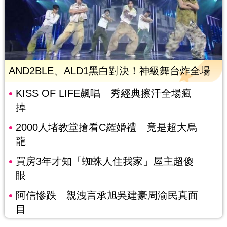
AND2BLE、ALD1黑白對決！神級舞台炸全場
KISS OF LIFE飆唱 秀經典擦汗全場瘋
掉
2000人堵教堂搶看C羅婚禮 竟是超大烏
龍
買房3年才知「蜘蛛人住我家」屋主超傻
眼
阿信慘跌 親洩言承旭吳建豪周渝民真面
目