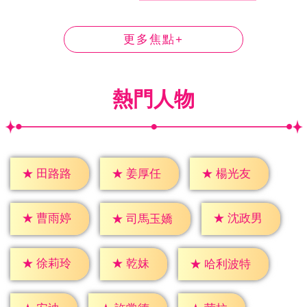
更多焦點+
熱門人物
★
田路路
★
姜厚任
★
楊光友
★
曹雨婷
★
沈政男
★
司馬玉嬌
★
乾妹
★
徐莉玲
★
哈利波特