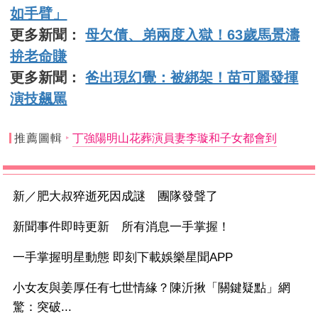
如手臂」
更多新聞：
母欠債、弟兩度入獄！63歲馬景濤
拚老命賺
更多新聞：
爸出現幻覺：被綁架！苗可麗發揮
演技飆罵
推薦圖輯
丁強陽明山花葬演員妻李璇和子女都會到
新／肥大叔猝逝死因成謎 團隊發聲了
新聞事件即時更新 所有消息一手掌握！
一手掌握明星動態 即刻下載娛樂星聞APP
小女友與姜厚任有七世情緣？陳沂揪「關鍵疑點」網
驚：突破...