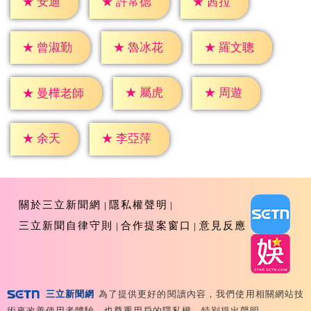
★
安迪
★
茜拉
★
許常德
★
曾淑勤
★
魯冰花
★
羅文聰
★
屬虎
★
周遊
★
曼樺老師
★
余天
★
李亞萍
關於三立新聞網
隱私權聲明
三立新聞自律守則
合作提案窗口
意見反應
三立新聞網
為了提供更好的閱讀內容，我們使用相關網站技
Copyright ©2026 Sanlih E-Television All Rights
術來改善使用者體驗，也尊重用戶的隱私權，特別提出聲明。