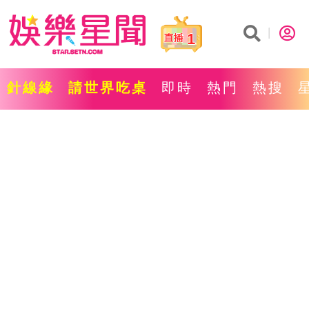
1
針線緣
請世界吃桌
即時
熱門
熱搜