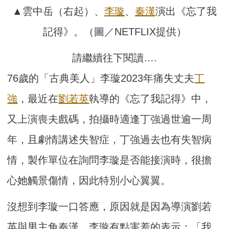
▲雲中岳（右起）、
李璇
、
秦漢
演出《忘了我
記得》。（圖／NETFLIX提供）
請繼續往下閱讀….
76歲的「古典美人」李璇2023年痛失丈夫
丁
強
，最近在
劉若英
執導的《忘了我記得》中，
又上演喪夫戲碼，拍攝時適逢丁強過世逾一周
年，且劇情講述失智症，丁強過去也有失智病
情，製作單位在詢問李璇是否能接演時，很擔
心她觸景傷情，因此特別小心翼翼。
沒想到李璇一口答應，原因就是因為導演劉若
英與男主角秦漢。李璇有點害羞的表示：「我