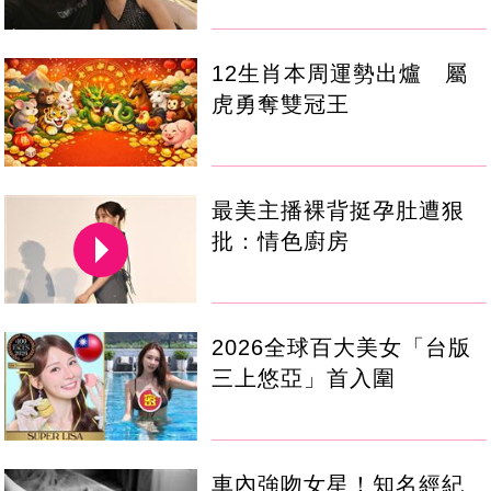
12生肖本周運勢出爐 屬
虎勇奪雙冠王
最美主播裸背挺孕肚遭狠
批：情色廚房
2026全球百大美女「台版
三上悠亞」首入圍
車內強吻女星！知名經紀