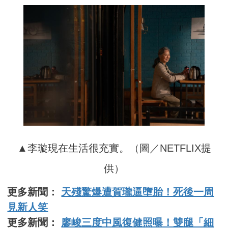
▲李璇現在生活很充實。（圖／NETFLIX提
供）
更多新聞：
天殘驚爆遭賀瓏逼墮胎！死後一周
見新人笑
更多新聞：
廖峻三度中風復健照曝！雙腿「細