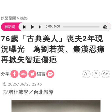
娛樂星聞
娛樂
0:00
0:00
聽新聞
76歲「古典美人」喪夫2年現
況曝光 為劉若英、秦漢忍痛
再掀失智症傷疤
A-
A
A+
分享
留言
2025/06/25 22:43
記者杜沛學／台北報導