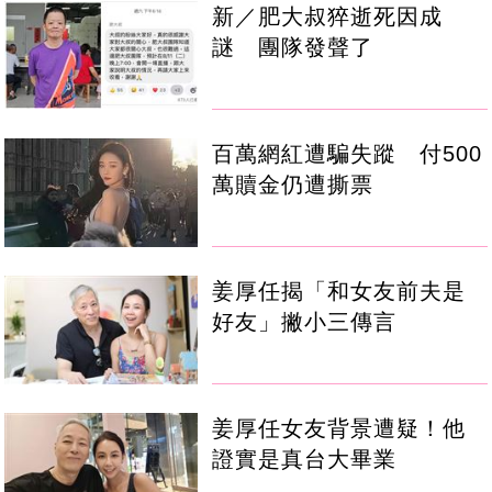
新／肥大叔猝逝死因成
謎 團隊發聲了
百萬網紅遭騙失蹤 付500
萬贖金仍遭撕票
姜厚任揭「和女友前夫是
好友」撇小三傳言
姜厚任女友背景遭疑！他
證實是真台大畢業