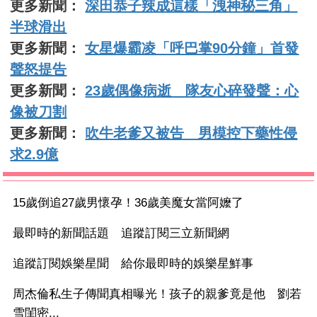
更多新聞：
深田恭子辣成這樣「洩神秘三角」
半球滑出
更多新聞：
女星爆霸凌「呼巴掌90分鐘」首發
聲怒提告
更多新聞：
23歲偶像病逝 隊友心碎發聲：心
像被刀割
更多新聞：
吹牛老爹又被告 男模控下藥性侵
求2.9億
15歲倒追27歲男懷孕！36歲美魔女當阿嬤了
最即時的新聞話題 追蹤訂閱三立新聞網
追蹤訂閱娛樂星聞 給你最即時的娛樂星鮮事
周杰倫私生子傳聞真相曝光！孩子的親爹竟是他 劉若
雪閨密...