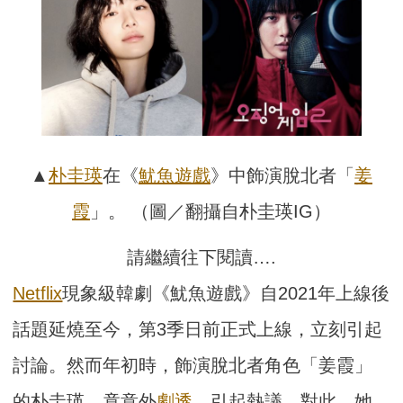
▲
朴圭瑛
在《
魷魚遊戲
》中飾演脫北者「
姜
霞
」。 （圖／翻攝自朴圭瑛IG）
請繼續往下閱讀….
Netflix
現象級韓劇《魷魚遊戲》自2021年上線後
話題延燒至今，第3季日前正式上線，立刻引起
討論。然而年初時，飾演脫北者角色「姜霞」
的朴圭瑛，竟意外
劇透
，引起熱議。對此，她