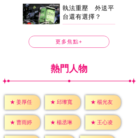
執法重壓 外送平
台還有選擇？
更多焦點+
熱門人物
★
姜厚任
★
邱瓈寬
★
楊光友
★
曹雨婷
★
楊丞琳
★
王心凌