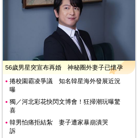
56歲男星突宣布再婚 神秘圈外妻子已懷孕
捲校園霸凌爭議 知名韓星海外發展近況
曝
獨／河北彩花快閃文博會！狂掃潮玩曝驚
喜
韓男怕痛拒結紮 妻子遭家暴崩潰哭
訴