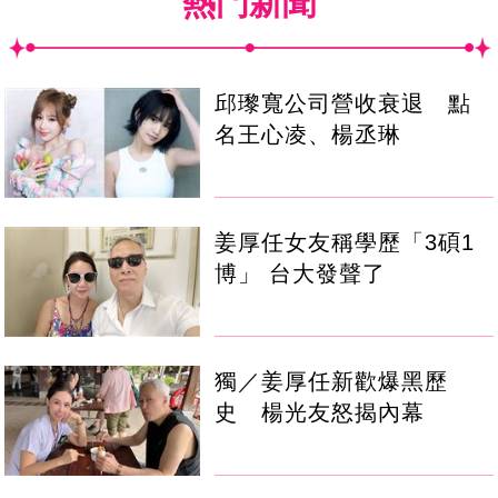
熱門新聞
邱瓈寬公司營收衰退 點
名王心凌、楊丞琳
姜厚任女友稱學歷「3碩1
博」 台大發聲了
獨／姜厚任新歡爆黑歷
史 楊光友怒揭內幕