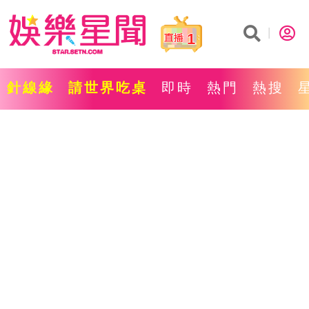
1
針線緣
請世界吃桌
即時
熱門
熱搜