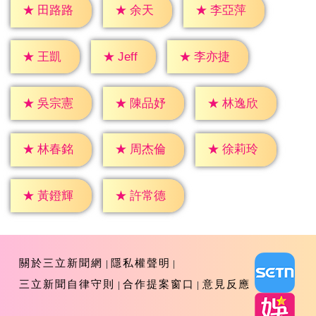
★
余天
★
田路路
★
李亞萍
★
Jeff
★
王凱
★
李亦捷
★
吳宗憲
★
陳品妤
★
林逸欣
★
林春銘
★
周杰倫
★
徐莉玲
★
黃鐙輝
★
許常德
關於三立新聞網
隱私權聲明
三立新聞自律守則
合作提案窗口
意見反應