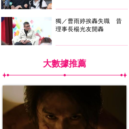
獨／曹雨婷挨轟失職 昔
理事長楊光友開轟
大數據推薦