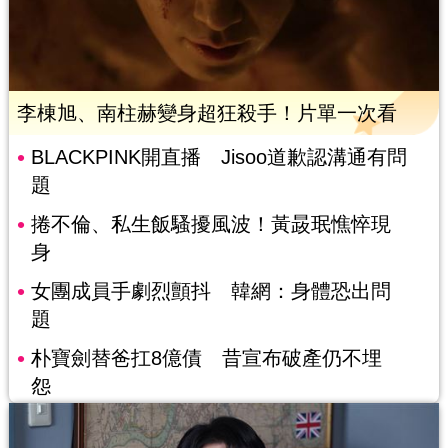
李棟旭、南柱赫變身超狂殺手！片單一次看
BLACKPINK開直播 Jisoo道歉認溝通有問
題
捲不倫、私生飯騷擾風波！黃晸珉憔悴現
身
女團成員手劇烈顫抖 韓網：身體恐出問
題
朴寶劍替爸扛8億債 昔宣布破產仍不埋
怨