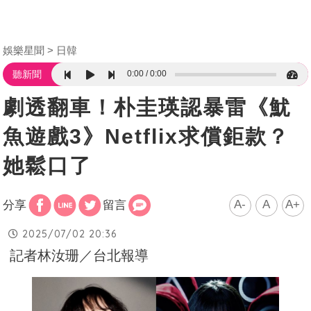
娛樂星聞
日韓
0:00
0:00
聽新聞
劇透翻車！朴圭瑛認暴雷《魷
魚遊戲3》Netflix求償鉅款？
她鬆口了
A-
A
A+
分享
留言
2025/07/02 20:36
記者林汝珊／台北報導