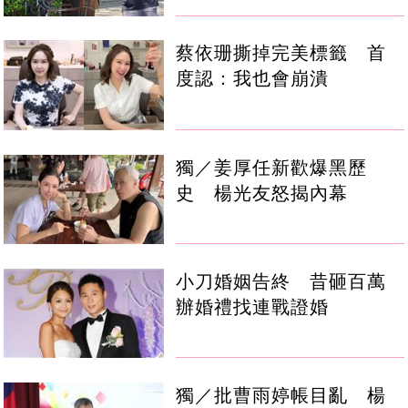
蔡依珊撕掉完美標籤 首
度認：我也會崩潰
獨／姜厚任新歡爆黑歷
史 楊光友怒揭內幕
小刀婚姻告終 昔砸百萬
辦婚禮找連戰證婚
獨／批曹雨婷帳目亂 楊