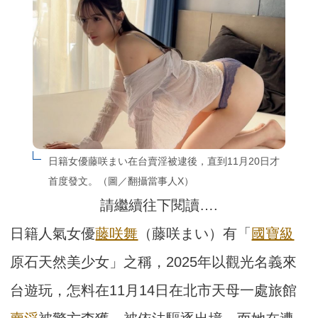
日籍女優藤咲まい在台賣淫被逮後，直到11月20日才
首度發文。（圖／翻攝當事人X）
請繼續往下閱讀….
日籍人氣女優
藤咲舞
（藤咲まい）有「
國寶級
原石天然美少女」之稱，2025年以觀光名義來
台遊玩，怎料在11月14日在北市天母一處旅館