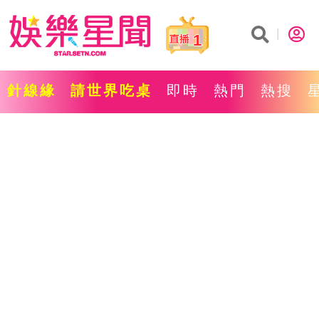
1
針線緣
請世界吃桌
即時
熱門
熱搜