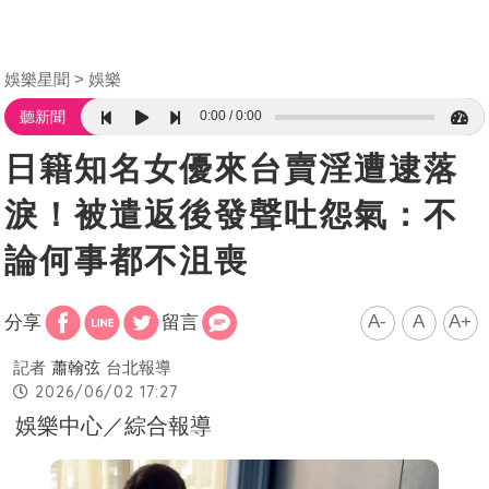
娛樂星聞
娛樂
0:00
0:00
聽新聞
日籍知名女優來台賣淫遭逮落
淚！被遣返後發聲吐怨氣：不
論何事都不沮喪
A-
A
A+
分享
留言
記者
蕭翰弦
台北報導
2026/06/02 17:27
娛樂中心／綜合報導