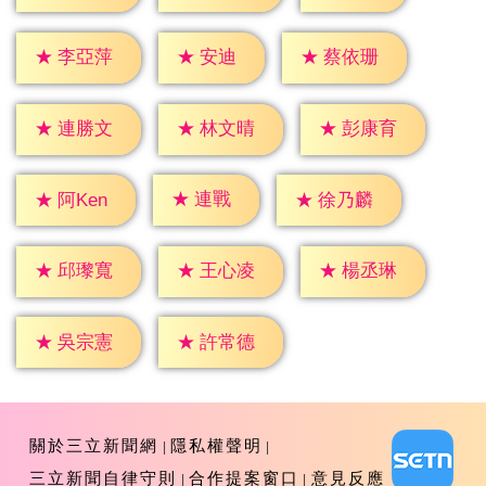
★
安迪
★
李亞萍
★
蔡依珊
★
連勝文
★
林文晴
★
彭康育
★
連戰
★
阿Ken
★
徐乃麟
★
邱瓈寬
★
王心凌
★
楊丞琳
★
吳宗憲
★
許常德
關於三立新聞網
隱私權聲明
三立新聞自律守則
合作提案窗口
意見反應