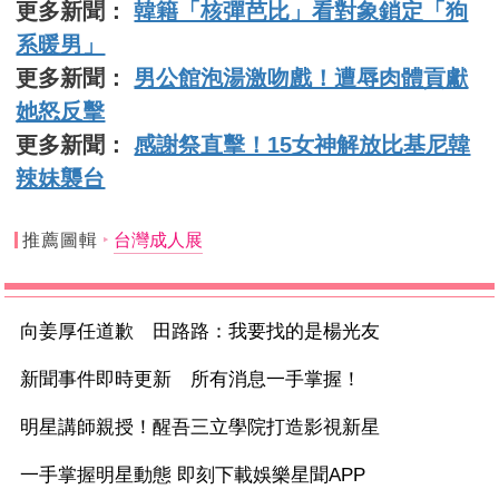
更多新聞：
韓籍「核彈芭比」看對象鎖定「狗
系暖男」
更多新聞：
男公館泡湯激吻戲！遭辱肉體貢獻
她怒反擊
更多新聞：
感謝祭直擊！15女神解放比基尼韓
辣妹襲台
推薦圖輯
台灣成人展
向姜厚任道歉 田路路：我要找的是楊光友
新聞事件即時更新 所有消息一手掌握！
明星講師親授！醒吾三立學院打造影視新星
一手掌握明星動態 即刻下載娛樂星聞APP