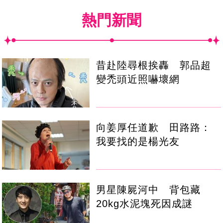
熱門新聞
昔赴陸尋根挨轟 郭品超
變禿頭近照嚇壞網
向姜厚任道歉 田路路：
我要找的是楊光友
男星陳屍河中 背包藏
20kg水泥塊死因成謎