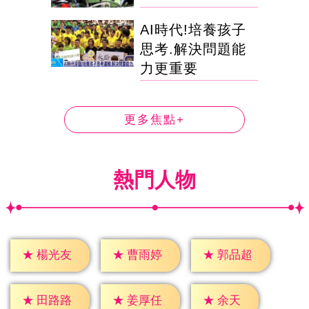
AI時代!培養孩子
思考.解決問題能
力更重要
更多焦點+
熱門人物
★
楊光友
★
曹雨婷
★
郭品超
★
余天
★
田路路
★
姜厚任