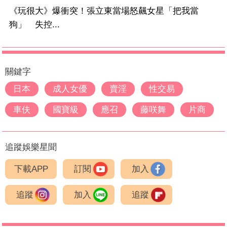
《玩很大》爆衝突！張立東當場怒飆女星「把我當
狗」 失控...
關鍵字
日本
成人女優
賣淫
性交易
車伕
國寶級
應召
藤咲舞
片商
追蹤娛樂星聞
下載APP
訂閱
加入
追蹤
加入
追蹤