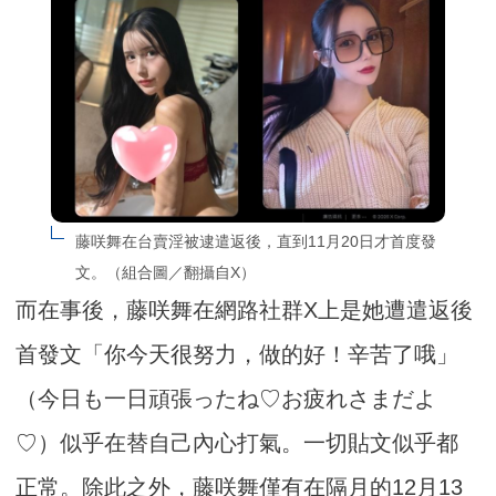
藤咲舞在台賣淫被逮遣返後，直到11月20日才首度發
文。（組合圖／翻攝自X）
而在事後，藤咲舞在網路社群X上是她遭遣返後
首發文「你今天很努力，做的好！辛苦了哦」
（今日も一日頑張ったね♡お疲れさまだよ
♡）似乎在替自己內心打氣。一切貼文似乎都
正常。除此之外，藤咲舞僅有在隔月的12月13