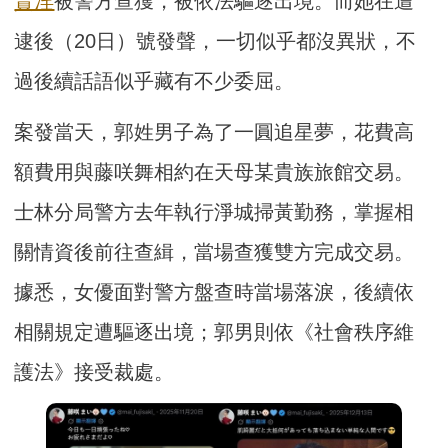
賣淫
被警方查獲，被依法驅逐出境。而她在遭
逮後（20日）號發聲，一切似乎都沒異狀，不
過後續話語似乎藏有不少委屈。
案發當天，郭姓男子為了一圓追星夢，花費高
額費用與藤咲舞相約在天母某貴族旅館交易。
士林分局警方去年執行淨城掃黃勤務，掌握相
關情資後前往查緝，當場查獲雙方完成交易。
據悉，女優面對警方盤查時當場落淚，後續依
相關規定遭驅逐出境；郭男則依《社會秩序維
護法》接受裁處。