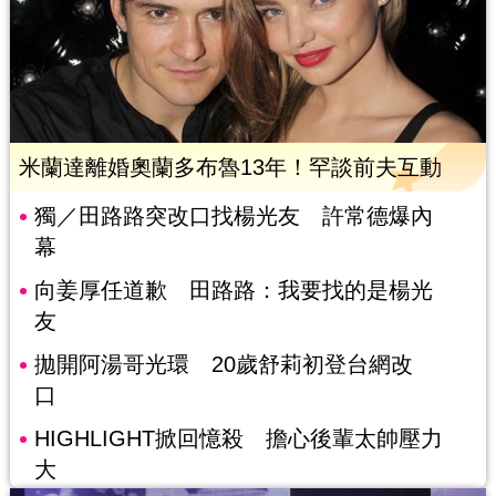
米蘭達離婚奧蘭多布魯13年！罕談前夫互動
獨／田路路突改口找楊光友 許常德爆內
幕
向姜厚任道歉 田路路：我要找的是楊光
友
拋開阿湯哥光環 20歲舒莉初登台網改
口
HIGHLIGHT掀回憶殺 擔心後輩太帥壓力
大