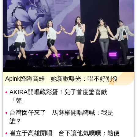
Apink降臨高雄 她新歌曝光：唱不好別發
AKIRA開唱藏彩蛋！兒子首度驚喜獻
「聲」
台灣囡仔來了 馬蒔權開唱嗨喊：我是
誰？
崔立于高雄開唱 台下讓他氣噗噗：隨便