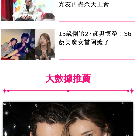
光友再轟余天工會
15歲倒追27歲男懷孕！36
歲美魔女當阿嬤了
大數據推薦