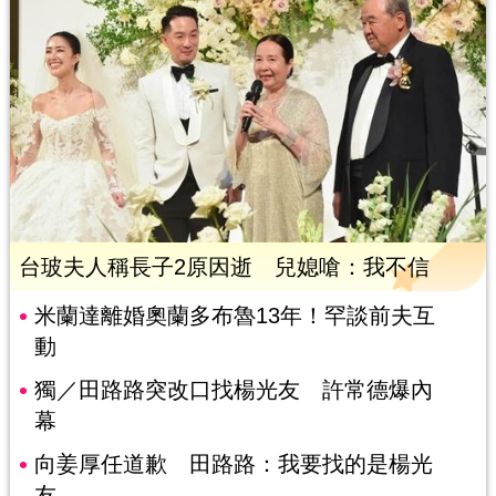
台玻夫人稱長子2原因逝 兒媳嗆：我不信
米蘭達離婚奧蘭多布魯13年！罕談前夫互
動
獨／田路路突改口找楊光友 許常德爆內
幕
向姜厚任道歉 田路路：我要找的是楊光
友