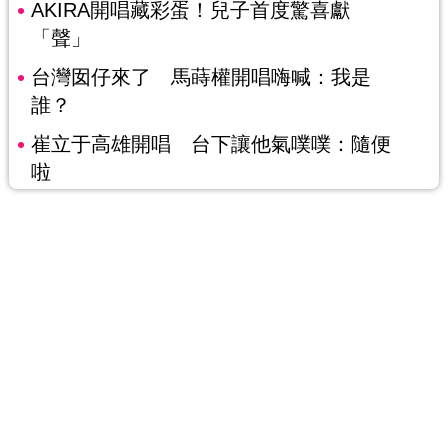
AKIRA開唱藏彩蛋！兒子首度驚喜獻
「聲」
台灣囡仔來了 馬蒔權開唱嗨喊：我是
誰？
崔立于高雄開唱 台下讓他氣噗噗：隨便
啦