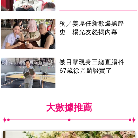
獨／姜厚任新歡爆黑歷
史 楊光友怒揭內幕
被目擊現身三總直腸科
67歲徐乃麟證實了
大數據推薦