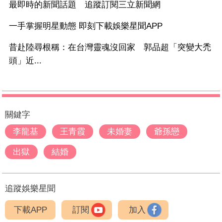
最即時的新聞話題 追蹤訂閱三立新聞網
一手掌握明星動態 即刻下載娛樂星聞APP
昔赴陸尋根稱：在台灣靈魂沒回家 郭品超「突變大禿
頭」近...
關鍵字
李龍基
王青霞
未婚妻
爺孫戀
出獄
結婚
追蹤娛樂星聞
下載APP
訂閱
加入