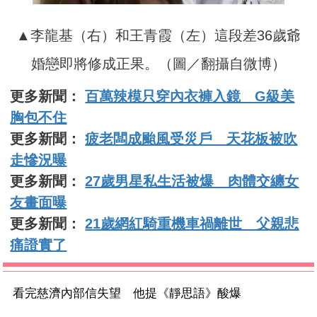
▲李龍基（右）和王青霞（左）這段差36歲爺
婚戀即將修成正果。（圖／翻攝自微博）
更多新聞：
百萬辣模只穿內衣褲入鏡 G級美
胸包不住
更多新聞：
疲老闆成颱風受災戶 天花板被吹
走慘況曝
更多新聞：
27歲男星私生活被爆 肉體交纏女
友畫面曝
更多新聞：
21歲網紅騎重機車禍離世 父親悲
痛證實了
看完慈濟內部信失望 他提《靜思語》酸爆