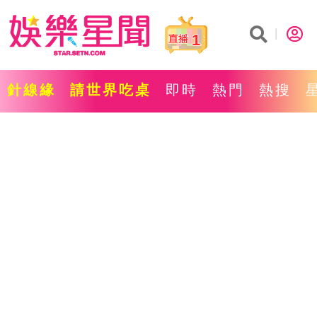
1
針線緣
請世界吃桌
即時
熱門
熱搜