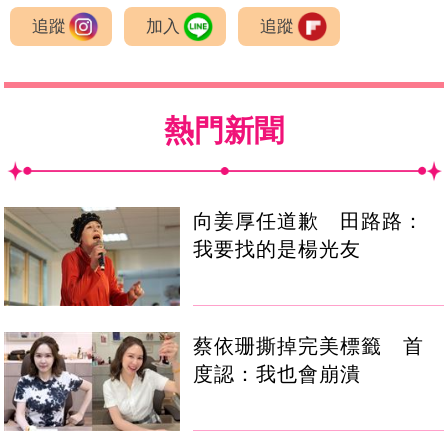
追蹤
加入
追蹤
熱門新聞
向姜厚任道歉 田路路：
我要找的是楊光友
蔡依珊撕掉完美標籤 首
度認：我也會崩潰