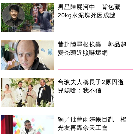
男星陳屍河中 背包藏
20kg水泥塊死因成謎
昔赴陸尋根挨轟 郭品超
變禿頭近照嚇壞網
台玻夫人稱長子2原因逝
兒媳嗆：我不信
獨／批曹雨婷帳目亂 楊
光友再轟余天工會