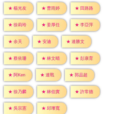
★
楊光友
★
曹雨婷
★
田路路
★
徐莉玲
★
姜厚任
★
李亞萍
★
余天
★
安迪
★
連勝文
★
蔡依珊
★
林文晴
★
彭康育
★
連戰
★
阿Ken
★
郭品超
★
徐乃麟
★
林伯實
★
許常德
★
吳宗憲
★
邱瓈寬