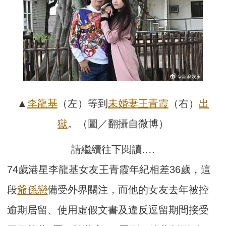
▲
李龍基
（左）等到
未婚妻
王青霞
（右）
出
獄
。（圖／翻攝自微博）
請繼續往下閱讀….
74歲港星李龍基女友王青霞年紀相差36歲，這
段
爺孫戀
備受外界關注，而他的女友去年被控
逾期居留、使用虛假文書及違反逗留期間接受