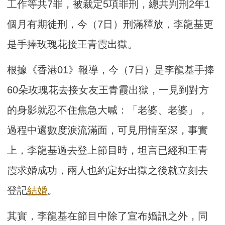
工作等共7罪，被裁定5項罪刑，總共判刑2年1
個月有期徒刑，今（7日）刑滿釋放，李龍基更
是手捧玫瑰花接王青霞出獄。
根據《香港01》報導，今（7日）是李龍基手捧
60朵玫瑰花去接女友王青霞出獄，一見到對方
的身影就忍不住焦急大喊：「老婆、老婆」，
過程中還數度淚流滿面，可見用情至深，事實
上，李龍基過去登上節目時，坦言已經和王青
霞求婚成功，兩人也約定好出獄之後就立刻去
登記
結婚
。
其實，李龍基在節目中除了宣布婚訊之外，同