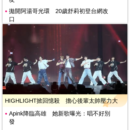
拋開阿湯哥光環 20歲舒莉初登台網改
口
HIGHLIGHT掀回憶殺 擔心後輩太帥壓力大
Apink降臨高雄 她新歌曝光：唱不好別
發