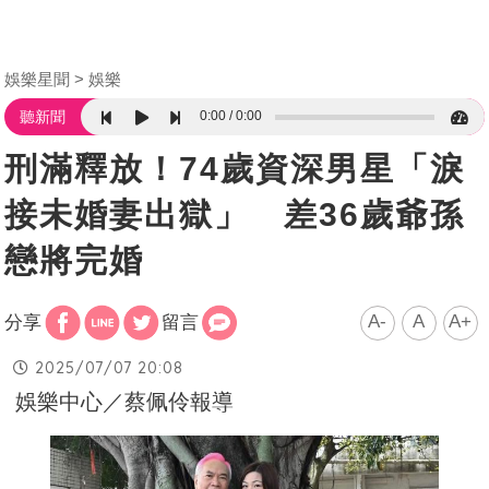
娛樂星聞
娛樂
0:00
0:00
聽新聞
刑滿釋放！74歲資深男星「淚
接未婚妻出獄」 差36歲爺孫
戀將完婚
A-
A
A+
分享
留言
2025/07/07 20:08
娛樂中心／蔡佩伶報導