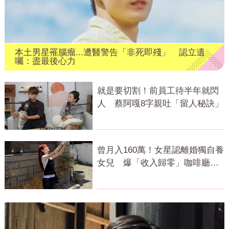
本土男星罹腦瘤...遭醫警告「非死即殘」 認立遺
囑：盡最後心力
就是要切割！前員工待半年就閃
人 蔡阿嘎8字親吐「留人秘訣」
曾月入160萬！女星認離婚獨自養
女兒 爆「收入歸零」咖啡廳打
工近況曝