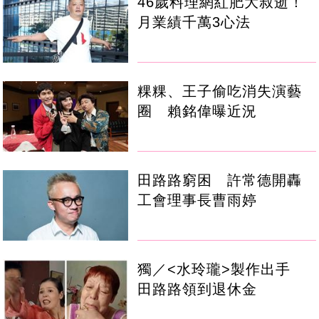
46歲料理網紅肥大叔逝！
月業績千萬3心法
粿粿、王子偷吃消失演藝
圈 賴銘偉曝近況
田路路窮困 許常德開轟
工會理事長曹雨婷
獨／<水玲瓏>製作出手
田路路領到退休金