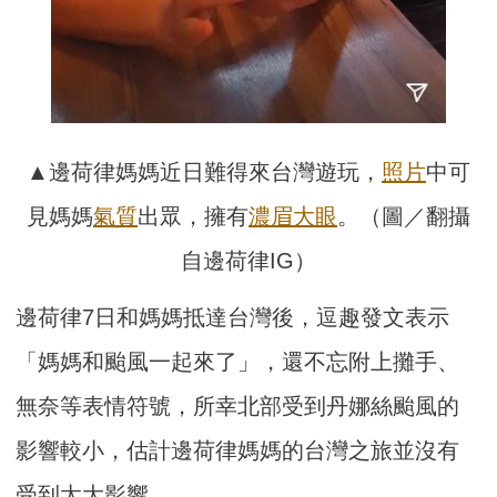
▲邊荷律媽媽近日難得來台灣遊玩，
照片
中可
見媽媽
氣質
出眾，擁有
濃眉大眼
。（圖／翻攝
自邊荷律IG）
邊荷律7日和媽媽抵達台灣後，逗趣發文表示
「媽媽和颱風一起來了」，還不忘附上攤手、
無奈等表情符號，所幸北部受到丹娜絲颱風的
影響較小，估計邊荷律媽媽的台灣之旅並沒有
受到太大影響。