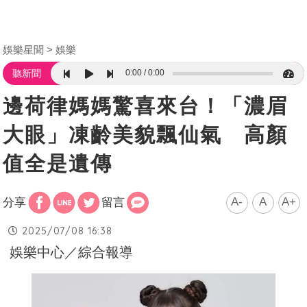
娛樂星聞
娛樂
0:00
0:00
聽新聞
邊荷律媽媽驚喜來台！「濃眉
大眼」凍齡美貌飄仙氣 高顏
值全是遺傳
A-
A
A+
分享
留言
2025/07/08 16:38
娛樂中心／綜合報導