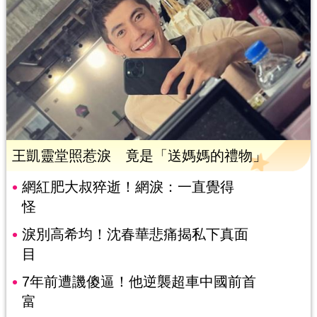
王凱靈堂照惹淚 竟是「送媽媽的禮物」
網紅肥大叔猝逝！網淚：一直覺得
怪
淚別高希均！沈春華悲痛揭私下真面
目
7年前遭譏傻逼！他逆襲超車中國前首
富