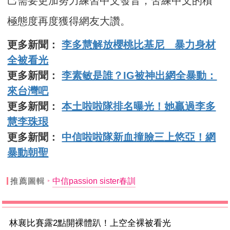
己需要更加努力練習中文發音，苦練中文的積
極態度再度獲得網友大讚。
更多新聞：
李多慧解放櫻桃比基尼 暴力身材
全被看光
更多新聞：
李素敏是誰？IG被神出網全暴動：
來台灣吧
更多新聞：
本土啦啦隊排名曝光！她贏過李多
慧李珠珢
更多新聞：
中信啦啦隊新血撞臉三上悠亞！網
暴動朝聖
推薦圖輯
中信passion sister春訓
林襄比賽露2點開裸體趴！上空全裸被看光