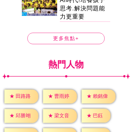
AI時代!培養孩子
思考.解決問題能
力更重要
更多焦點+
熱門人物
★
田路路
★
曹雨婷
★
賴銘偉
★
巴鈺
★
邱勝翊
★
梁文音