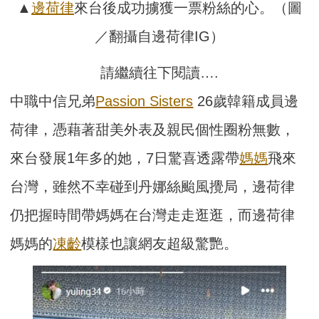
▲
邊荷律
來台後成功擄獲一票粉絲的心。（圖
／翻攝自邊荷律IG）
請繼續往下閱讀….
中職中信兄弟
Passion Sisters
26歲韓籍成員邊
荷律，憑藉著甜美外表及親民個性圈粉無數，
來台發展1年多的她，7日驚喜透露帶
媽媽
飛來
台灣，雖然不幸碰到丹娜絲颱風攪局，邊荷律
仍把握時間帶媽媽在台灣走走逛逛，而邊荷律
媽媽的
凍齡
模樣也讓網友超級驚艷。