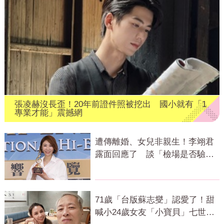
張凌赫沒長歪！20年前證件照被挖出 國小就有「1
專業才能」震撼網
遭傳離婚、女兒非親生！李翊君
露面回應了 談「檢場是否驗
DNA」反應曝
71歲「台版蘇志燮」認愛了！甜
喊小24歲女友「小寶貝」七世情