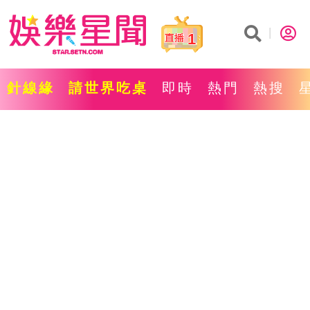
1
針線緣
請世界吃桌
即時
熱門
熱搜