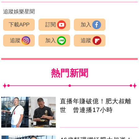
追蹤娛樂星聞
下載APP
訂閱
加入
追蹤
加入
追蹤
熱門新聞
直播年賺破億！肥大叔離
世 曾連播17小時