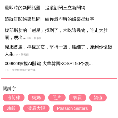
最即時的新聞話題 追蹤訂閱三立新聞網
追蹤訂閱娛樂星聞 給你最即時的娛樂星鮮事
腹部脂肪的「剋星」找到了，常吃這幾物，吃走大肚
囊，瘦出...
PR・新素簡
減肥首選，檸檬加它，堅持一週，腰細了，瘦到你懷疑
人生
PR・新素簡
009829掌握AI關鍵 大華韓國KOSPI 50今強...
PR・大華銀全能行銷方案
關鍵字
邊荷律
媽媽
照片
氣質
顏值
凍齡
濃眉大眼
Passion Sisters