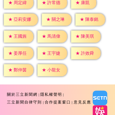
★
康凱
★
周定緯
★
許常德
★
關之琳
★
陳泰銘
★
亞莉安娜
★
王國旌
★
馬清偉
★
陳美琪
★
姜厚任
★
王宇婕
★
許效舜
★
鄭仲茵
★
小龍女
關於三立新聞網
隱私權聲明
三立新聞自律守則
合作提案窗口
意見反應