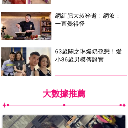
網紅肥大叔猝逝！網淚：
一直覺得怪
63歲關之琳爆奶孫戀！愛
小36歲男模傳證實
大數據推薦