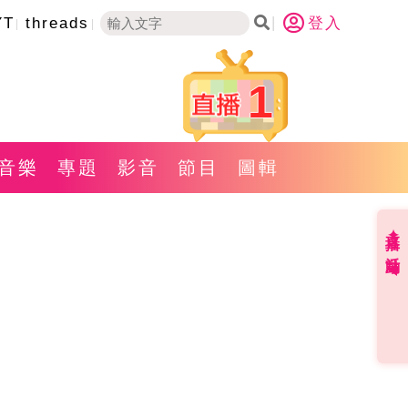
YT
threads
登入
1
音樂
專題
影音
節目
圖輯
直播✦活動