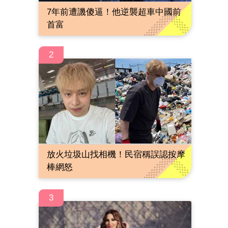
7年前遭譏傻逼！他逆襲超車中國前
首富
2
放火垃圾山找相機！民宿稱誤認按摩
棒網怒
3