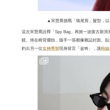
▲宋慧喬挑戰「狼尾剪」髮型，以一身
這次宋慧喬詮釋「Spy Bag」再掀一波復古
鏡、倚在椅背擺拍，隨手一張都像雜誌封面。貼文
釣出另一位
女神
秀智
現身留言「옴뽜」，讓
粉絲