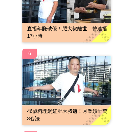
直播年賺破億！肥大叔離世 曾連播
17小時
6
46歲料理網紅肥大叔逝！月業績千萬
3心法