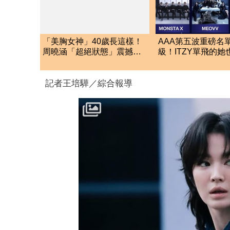
「美胸女神」40歲長這樣！
AAA第五波重磅名
周曉涵「超絕狀態」震撼全
級！ITZY單飛的
網：很可以
這5組巨星強勢登台
記者王培驊／綜合報導