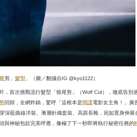
尾
剪」
髮型
。（圖／翻攝自IG @kyo1122）
片，首次挑戰流行髮型「狼尾剪」（Wolf Cut），徹底告別
勢
回歸，全網炸鍋，驚呼「這根本是
間諜
電影女主角！」廣
g」，身穿深藍曲線洋裝、漸層針織套裝、高跟長靴，宛如置身伸展
頭與神秘包款完美呼應，像極了下一秒即將執行秘密任務的