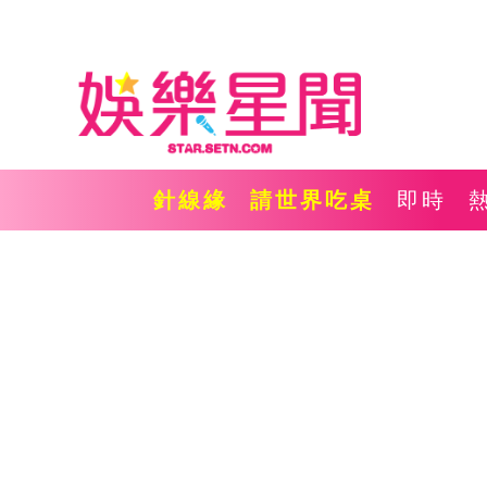
針線緣
請世界吃桌
即時