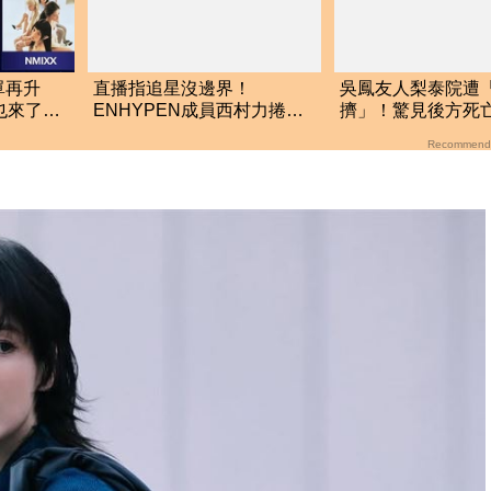
單再升
直播指追星沒邊界！
吳鳳友人梨泰院遭
她也來了
ENHYPEN成員西村力捲輕
擠」！驚見後方
生爭議 挨批：獨厚國外粉
35秒駭人畫面曝
Recommend
絲