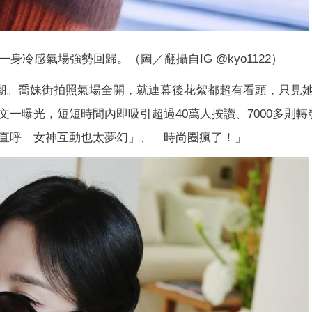
冷感氣場強勢回歸。（圖／翻攝自IG @kyo1122）
新浪潮。喬妹街拍照氣場全開，就連幕後花絮都超有看頭，只見
一曝光，短短時間內即吸引超過40萬人按讚、7000多則轉
直呼「女神互動也太夢幻」、「時尚圈瘋了！」