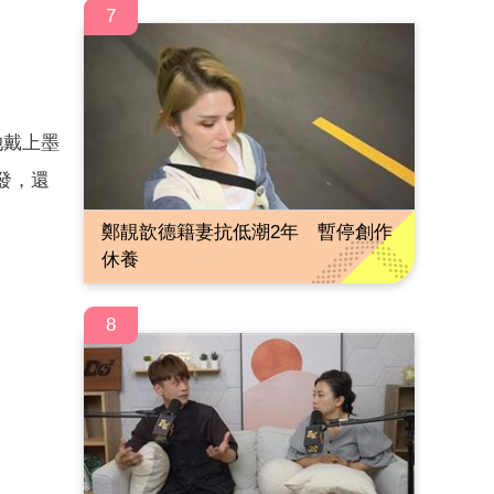
7
她戴上墨
發，還
鄭靚歆德籍妻抗低潮2年 暫停創作
休養
8