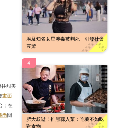
埃及知名女星涉毒被判死 引發社會
震驚
4
過往甜美
告
畫面
台；在
時尚
間
肥大叔逝！推黑蒜入菜：吃藥不如吃
對食物