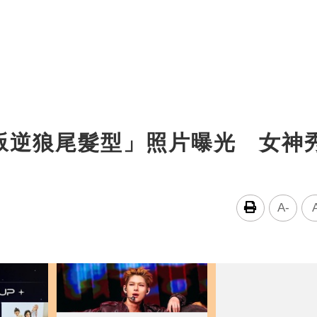
叛逆狼尾髮型」照片曝光 女神
A-