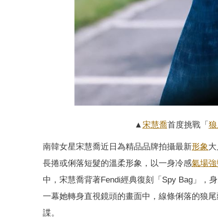
▲
宋慧喬
首度挑戰「
狼
南韓女星宋慧喬近日為精品品牌拍攝最新
形象
大
長捲或俐落短髮的溫柔形象，以一身冷感
氣場
強
中，宋慧喬背著Fendi經典復刻「Spy Ba
一幕她轉身直視鏡頭的畫面中，線條俐落的狼尾
諜。