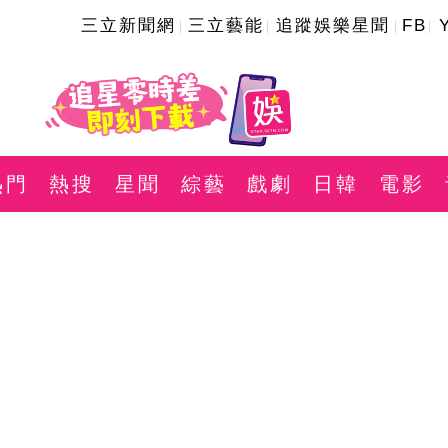
三立新聞網
三立藝能
追蹤娛樂星聞
FB
熱門
熱搜
星聞
綜藝
戲劇
日韓
電影