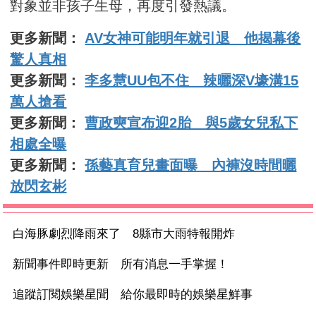
對象並非孩子生母，再度引發熱議。
更多新聞：
AV女神可能明年就引退 他揭幕後
驚人真相
更多新聞：
李多慧UU包不住 辣曬深V壕溝15
萬人搶看
更多新聞：
曹政奭宣布迎2胎 與5歲女兒私下
相處全曝
更多新聞：
孫藝真育兒畫面曝 內褲沒時間曬
放閃玄彬
白海豚劇烈降雨來了 8縣市大雨特報開炸
新聞事件即時更新 所有消息一手掌握！
追蹤訂閱娛樂星聞 給你最即時的娛樂星鮮事