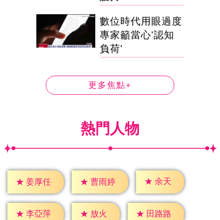
數位時代用眼過度
專家籲當心'認知
負荷'
更多焦點+
熱門人物
★
余天
★
姜厚任
★
曹雨婷
★
放火
★
李亞萍
★
田路路