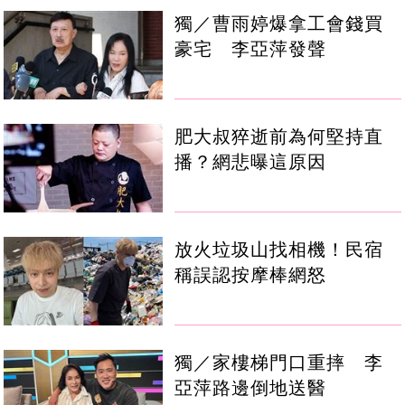
獨／曹雨婷爆拿工會錢買
豪宅 李亞萍發聲
肥大叔猝逝前為何堅持直
播？網悲曝這原因
放火垃圾山找相機！民宿
稱誤認按摩棒網怒
獨／家樓梯門口重摔 李
亞萍路邊倒地送醫