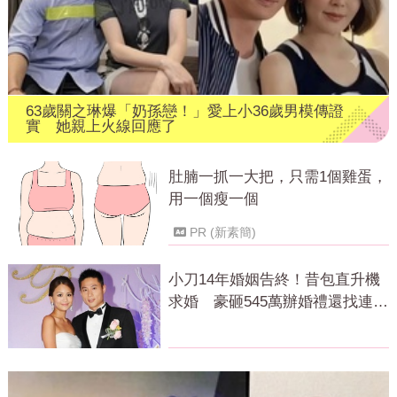
63歲關之琳爆「奶孫戀！」愛上小36歲男模傳證
實 她親上火線回應了
肚腩一抓一大把，只需1個雞蛋，
用一個瘦一個
PR (新素簡)
小刀14年婚姻告終！昔包直升機
求婚 豪砸545萬辦婚禮還找連戰
證婚