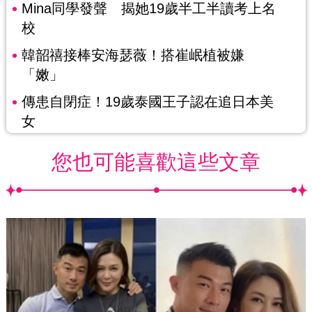
Mina同學發聲 揭她19歲半工半讀考上名
校
韓韶禧接棒安海瑟薇！搭崔岷植被嫌
「嫩」
傳患自閉症！19歲泰國王子認在追日本美
女
您也可能喜歡這些文章