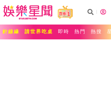
1
針線緣
請世界吃桌
即時
熱門
熱搜