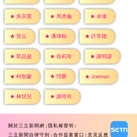
★
卓偉
★
吳宗憲
★
周杰倫
★
宣云
★
潘瑋柏
★
許常德
★
郭品超
★
徐莉玲
★
謝明諺
★
愷樂
★
柯智豪
★
Joeman
★
林恬兒
★
謝玲玲
關於三立新聞網
隱私權聲明
三立新聞自律守則
合作提案窗口
意見反應