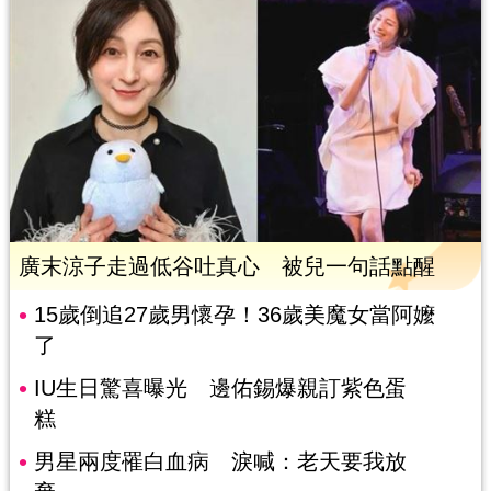
廣末涼子走過低谷吐真心 被兒一句話點醒
15歲倒追27歲男懷孕！36歲美魔女當阿嬤
了
IU生日驚喜曝光 邊佑錫爆親訂紫色蛋
糕
男星兩度罹白血病 淚喊：老天要我放