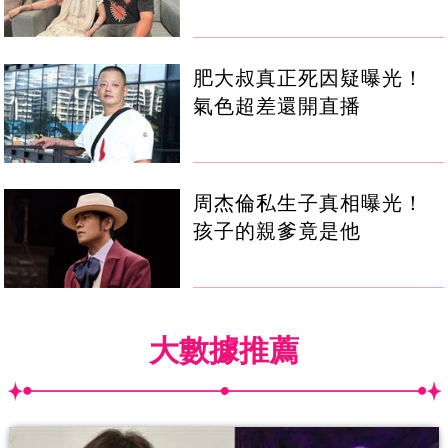
肥大叔真正死因疑曝光！
氣色超差還開直播
周杰倫私生子真相曝光！
孩子的親爹竟是他
大數據推薦