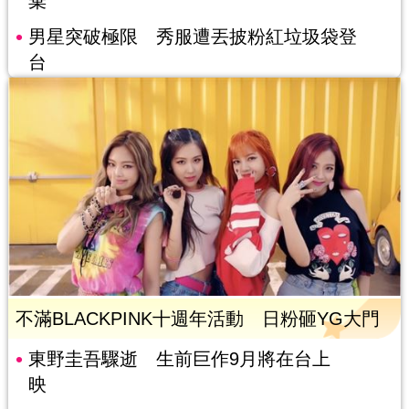
棄
男星突破極限 秀服遭丟披粉紅垃圾袋登
台
不滿BLACKPINK十週年活動 日粉砸YG大門
東野圭吾驟逝 生前巨作9月將在台上
映