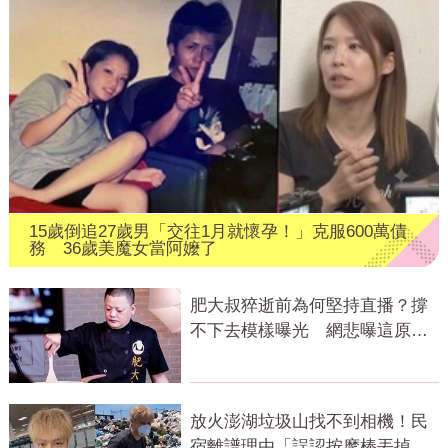
15歲倒追27歲男「交往1月就懷孕！」克服600萬債
務 36歲美魔女當阿嬤了
肥大叔猝逝前為何堅持直播？撐
不下去模樣曝光 網悲曝這原因
才變粉絲
放火澎湖垃圾山找不到相機！民
宿離譜理由「誤認按摩棒丟掉」