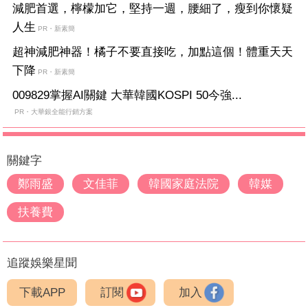
減肥首選，檸檬加它，堅持一週，腰細了，瘦到你懷疑
人生
PR・新素簡
超神減肥神器！橘子不要直接吃，加點這個！體重天天
下降
PR・新素簡
009829掌握AI關鍵 大華韓國KOSPI 50今強...
PR・大華銀全能行銷方案
關鍵字
鄭雨盛
文佳菲
韓國家庭法院
韓媒
扶養費
追蹤娛樂星聞
下載APP
訂閱
加入