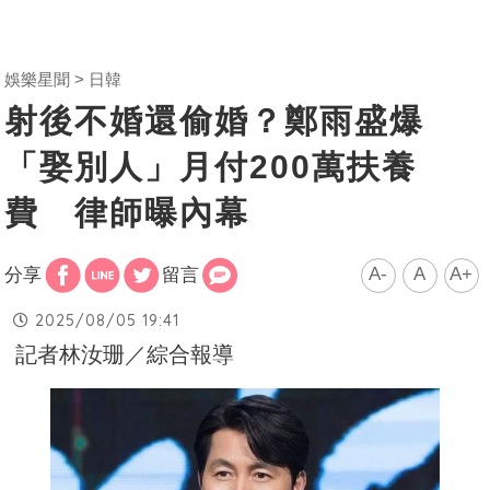
娛樂星聞
日韓
射後不婚還偷婚？鄭雨盛爆
「娶別人」月付200萬扶養
費 律師曝內幕
A-
A
A+
分享
留言
2025/08/05 19:41
記者林汝珊／綜合報導