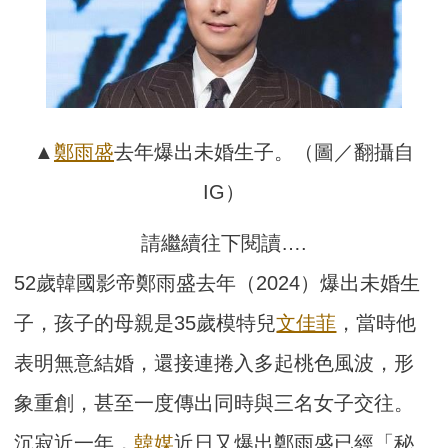
▲
鄭雨盛
去年爆出未婚生子。（圖／翻攝自
IG）
請繼續往下閱讀….
52歲韓國影帝鄭雨盛去年（2024）爆出未婚生
子，孩子的母親是35歲模特兒
文佳菲
，當時他
表明無意結婚，還接連捲入多起桃色風波，形
象重創，甚至一度傳出同時與三名女子交往。
沉寂近一年，
韓媒
近日又爆出鄭雨盛已經「秘