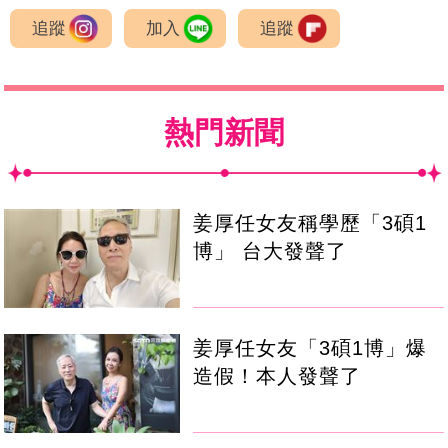
追蹤
加入
追蹤
熱門新聞
姜厚任女友稱學歷「3碩1
博」 台大發聲了
姜厚任女友「3碩1博」爆
造假！本人發聲了