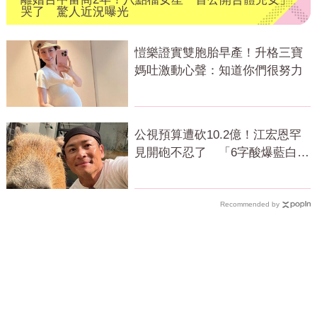
哭了 驚人近況曝光
愷樂證實雙胞胎早產！升格三寶
媽吐激動心聲：知道你們很努力
公視預算遭砍10.2億！江宏恩罕
見開砲不忍了 「6字酸爆藍白」
網狂讚
Recommended by