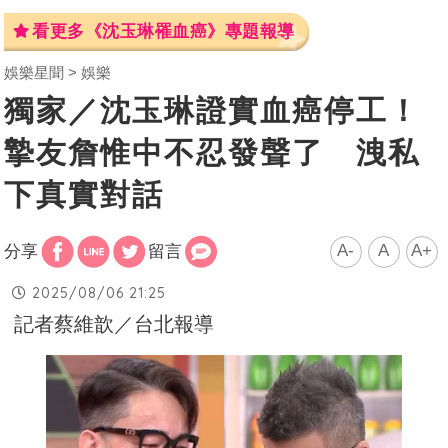
看更多《沈玉琳罹血癌》專題報導
娛樂星聞
娛樂
獨家／沈玉琳證實血癌停工！
摯友詹惟中不忍發聲了 洩私
下真實對話
A-
A
A+
分享
留言
2025/08/06 21:25
記者蔡維歆／台北報導