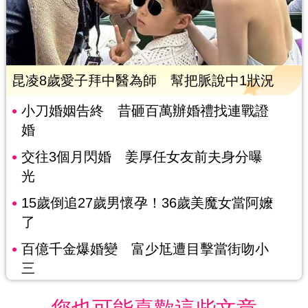
昆凌8歲愛子拜中醫為師 幫把脈說中1狀況
小刀婚姻告終 昔砸百萬辦婚禮找連戰證
婚
交往3個月閃婚 姜厚任女友前夫身分曝
光
15歲倒追27歲男懷孕！36歲美魔女當阿嬤
了
百億千金爆婚變 富少尪遭目擊當街吻小
三