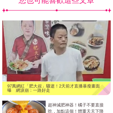
您也可能喜歡這些文章
97萬網紅「肥大叔」驟逝！2天前才直播暴瘦畫面
曝 網淚崩：一路好走
超神減肥神器！橘子不要直接
吃，加點這個！體重天天下降