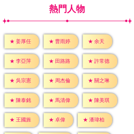
熱門人物
★
余天
★
姜厚任
★
曹雨婷
★
李亞萍
★
田路路
★
許常德
★
吳宗憲
★
周杰倫
★
關之琳
★
陳泰銘
★
馬清偉
★
陳美琪
★
卓偉
★
王國旌
★
潘瑋柏