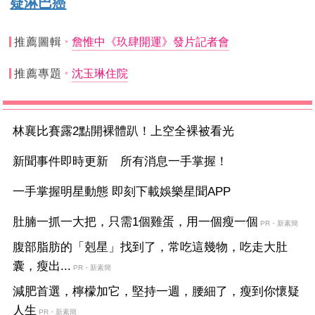
疑淋巴癌
推薦圖輯
詹惟中《玖肆開運》發片記者會
推薦專題
沈玉琳住院
林襄比賽露2點開裸體趴！上空全裸被看光
新聞事件即時更新 所有消息一手掌握！
一手掌握明星動態 即刻下載娛樂星聞APP
肚腩一抓一大把，只需1個雞蛋，用一個瘦一個
PR・新素簡
腹部脂肪的「剋星」找到了，常吃這幾物，吃走大肚
囊，瘦出...
PR・新素簡
減肥首選，檸檬加它，堅持一週，腰細了，瘦到你懷疑
人生
PR・新素簡