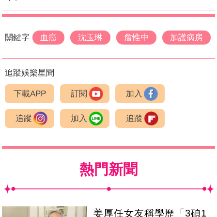
關鍵字
血癌
沈玉琳
詹惟中
加護病房
追蹤娛樂星聞
下載APP
訂閱
加入
追蹤
加入
追蹤
熱門新聞
姜厚任女友稱學歷「3碩1