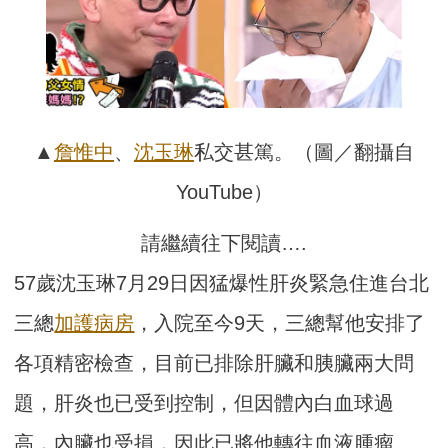
▲
詹惟中
、
沈玉琳
私交甚篤。（圖／翻攝自
YouTube）
請繼續往下閱讀….
57歲沈玉琳7月29日因猛爆性肝炎緊急住進台北
三總
加護病房
，入院至今9天，三總幫他安排了
各項精密檢查，目前已排除肝臟和胰臟兩大問
題，肝炎也已受到控制，但因體內白血球過
高，內臟也受損，因此已將他轉往血液腫瘤