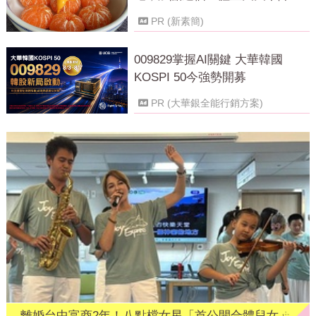
PR (新素簡)
009829掌握AI關鍵 大華韓國
KOSPI 50今強勢開募
PR (大華銀全能行銷方案)
離婚台中富商2年！八點檔女星「首公開合體兒女」