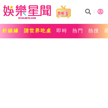
1
針線緣
請世界吃桌
即時
熱門
熱搜