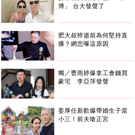
博」 台大發聲了
肥大叔猝逝前為何堅持直
播？網悲曝這原因
獨／曹雨婷爆拿工會錢買
豪宅 李亞萍發聲
姜厚任新歡爆帶婚生子當
小三！前夫嗆正宮