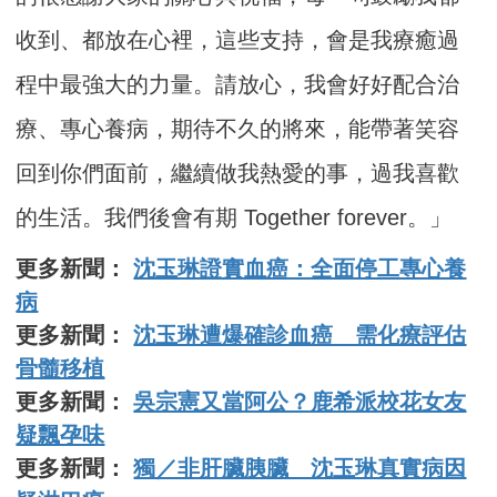
收到、都放在心裡，這些支持，會是我療癒過
程中最強大的力量。請放心，我會好好配合治
療、專心養病，期待不久的將來，能帶著笑容
回到你們面前，繼續做我熱愛的事，過我喜歡
的生活。我們後會有期 Together forever。」
更多新聞：
沈玉琳證實血癌：全面停工專心養
病
更多新聞：
沈玉琳遭爆確診血癌 需化療評估
骨髓移植
更多新聞：
吳宗憲又當阿公？鹿希派校花女友
疑飄孕味
更多新聞：
獨／非肝臟胰臟 沈玉琳真實病因