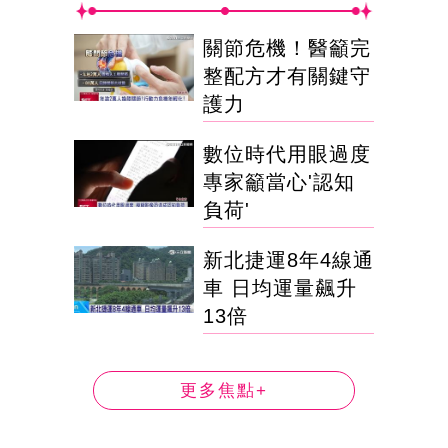
關節危機！醫籲完
整配方才有關鍵守
護力
數位時代用眼過度
專家籲當心'認知
負荷'
新北捷運8年4線通
車 日均運量飆升
13倍
更多焦點+