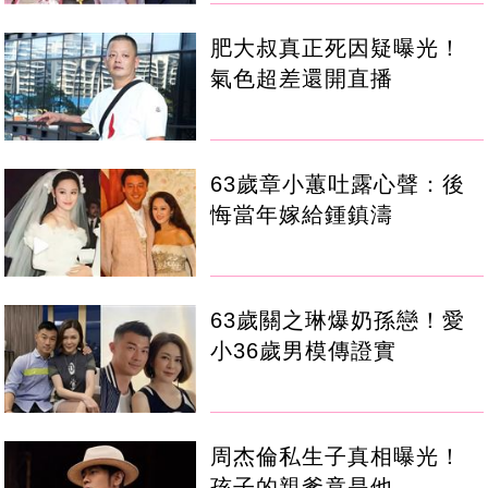
肥大叔真正死因疑曝光！
氣色超差還開直播
63歲章小蕙吐露心聲：後
悔當年嫁給鍾鎮濤
63歲關之琳爆奶孫戀！愛
小36歲男模傳證實
周杰倫私生子真相曝光！
孩子的親爹竟是他