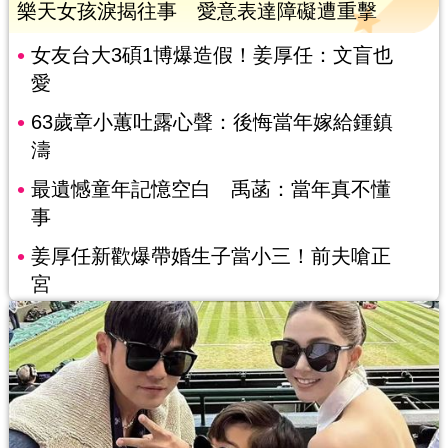
樂天女孩淚揭往事 愛意表達障礙遭重擊
女友台大3碩1博爆造假！姜厚任：文盲也
愛
63歲章小蕙吐露心聲：後悔當年嫁給鍾鎮
濤
最遺憾童年記憶空白 禹菡：當年真不懂
事
姜厚任新歡爆帶婚生子當小三！前夫嗆正
宮