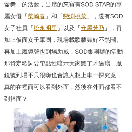
盆舞」的活動，出席的來賓有SOD STAR的專
屬女優「
柴崎春
」和「
戀渕桃菜
」，還有SOD
女子社員「
松永明里
」以及「
守屋芳乃
」，再
加上仮面女子軍團，現場載歌載舞好不熱鬧。
再加上魔鏡號也到場助威，SOD集團辦的活動
那肯定歌詞要帶點性暗示大家聽了才過癮。魔
鏡號到場不只很嗨也會讓人想上車一探究竟，
真的在裡面可以看到外面，然後在外面都看不
到裡面？