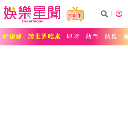
1
針線緣
請世界吃桌
即時
熱門
熱搜