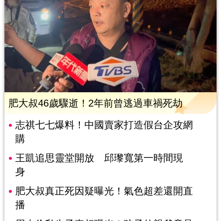
肥大叔46歲驟逝！2年前曾逃過車禍死劫
志祺七七爆料！中國賣家打造假台企攻網
購
王凱追思靈堂開放 邱瓈寬第一時間現
身
肥大叔真正死因疑曝光！氣色超差還開直
播