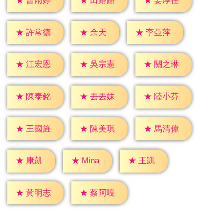
★
曹雨婷
★
田路路
★
姜厚任
★
余天
★
許常德
★
李亞萍
★
江宏恩
★
吳宗憲
★
關之琳
★
陳泰銘
★
丟丟妹
★
陸小芬
★
王國旌
★
陳美琪
★
馬清偉
★
康凱
★
王凱
★
Mina
★
黃明志
★
蔡阿嘎