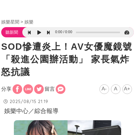
娛樂星聞
娛樂
0:00
0:00
聽新聞
SOD慘遭炎上！AV女優魔鏡號
「殺進公園辦活動」 家長氣炸
怒抗議
A-
A
A+
分享
留言
2025/08/15 21:19
娛樂中心／綜合報導