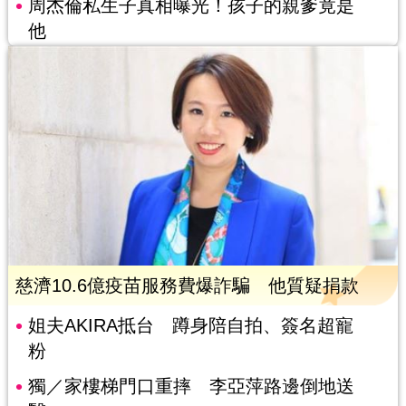
周杰倫私生子真相曝光！孩子的親爹竟是
他
慈濟10.6億疫苗服務費爆詐騙 他質疑捐款
姐夫AKIRA抵台 蹲身陪自拍、簽名超寵
粉
獨／家樓梯門口重摔 李亞萍路邊倒地送