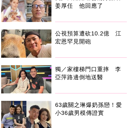
姜厚任 他回應了
公視預算遭砍10.2億 江
宏恩罕見開砲
獨／家樓梯門口重摔 李
亞萍路邊倒地送醫
63歲關之琳爆奶孫戀！愛
小36歲男模傳證實