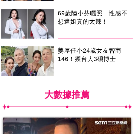
69歲陸小芬曬照 性感不
想遮姐真的太辣！
姜厚任小24歲女友智商
146！獲台大3碩博士
大數據推薦