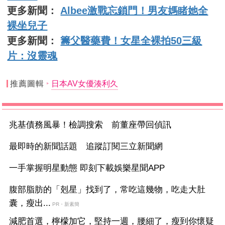
更多新聞：
Albee激戰忘鎖門！男友媽睹她全
裸坐兒子
更多新聞：
籌父醫藥費！女星全裸拍50三級
片：沒靈魂
推薦圖輯
日本AV女優湊利久
兆基債務風暴！檢調搜索 前董座帶回偵訊
最即時的新聞話題 追蹤訂閱三立新聞網
一手掌握明星動態 即刻下載娛樂星聞APP
腹部脂肪的「剋星」找到了，常吃這幾物，吃走大肚
囊，瘦出...
PR・新素簡
減肥首選，檸檬加它，堅持一週，腰細了，瘦到你懷疑