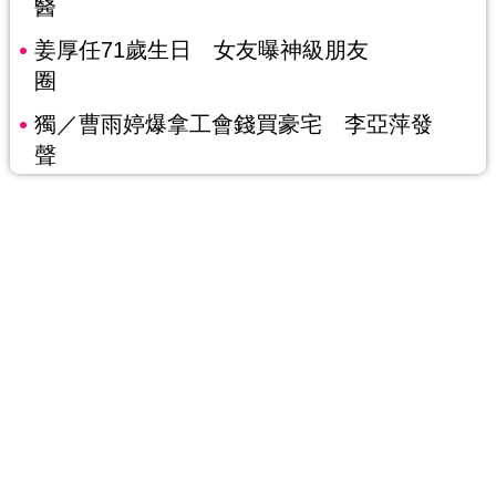
醫
姜厚任71歲生日 女友曝神級朋友
圈
獨／曹雨婷爆拿工會錢買豪宅 李亞萍發
聲