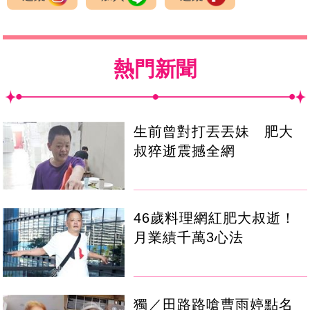
熱門新聞
生前曾對打丟丟妹 肥大
叔猝逝震撼全網
46歲料理網紅肥大叔逝！
月業績千萬3心法
獨／田路路嗆曹雨婷點名