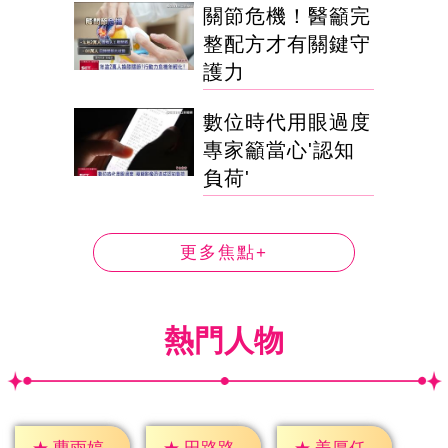
關節危機！醫籲完
整配方才有關鍵守
護力
數位時代用眼過度
專家籲當心'認知
負荷'
更多焦點+
熱門人物