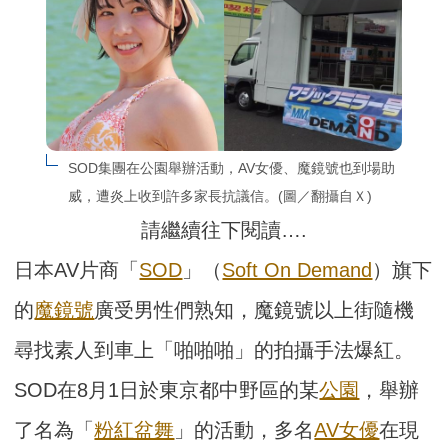
SOD集團在公園舉辦活動，AV女優、魔鏡號也到場助
威，遭炎上收到許多家長抗議信。(圖／翻攝自Ｘ)
請繼續往下閱讀….
日本AV片商「
SOD
」（
Soft On Demand
）旗下
的
魔鏡號
廣受男性們熟知，魔鏡號以上街隨機
尋找素人到車上「啪啪啪」的拍攝手法爆紅。
SOD在8月1日於東京都中野區的某
公園
，舉辦
了名為「
粉紅盆舞
」的活動，多名
AV女優
在現