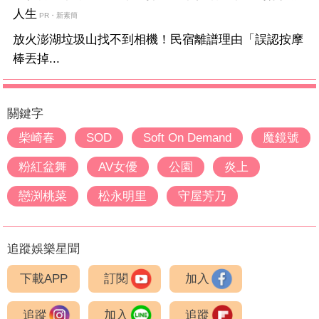
人生
PR・新素簡
放火澎湖垃圾山找不到相機！民宿離譜理由「誤認按摩
棒丟掉...
關鍵字
柴崎春
SOD
Soft On Demand
魔鏡號
粉紅盆舞
AV女優
公園
炎上
戀渕桃菜
松永明里
守屋芳乃
追蹤娛樂星聞
下載APP
訂閱
加入
追蹤
加入
追蹤