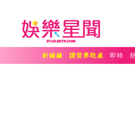
針線緣
請世界吃桌
即時