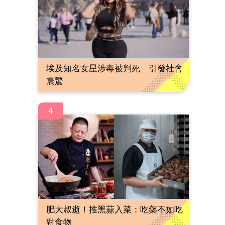
埃及知名女星涉毒被判死 引發社會
震驚
4
肥大叔逝！推黑蒜入菜：吃藥不如吃
對食物