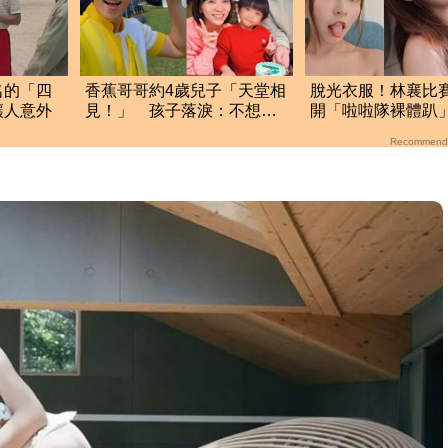
名的「四
香蕉哥哥約4歲兒子「天堂相
脫光衣服！林襄比
讓人意外
見！」 孩子落淚：不想爸
開「啦啦隊裸體趴
媽太早去那邊
全裸被看光光
Recommend