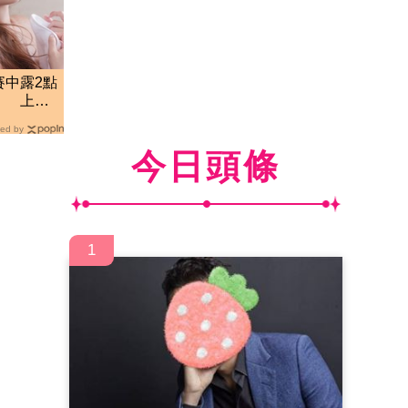
賽中露2點
」 上空
ed by
今日頭條
1