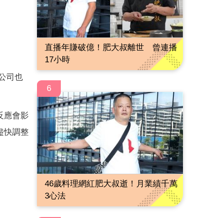
直播年賺破億！肥大叔離世 曾連播
17小時
紀公司也
6
反應會影
盡快調整
46歲料理網紅肥大叔逝！月業績千萬
3心法