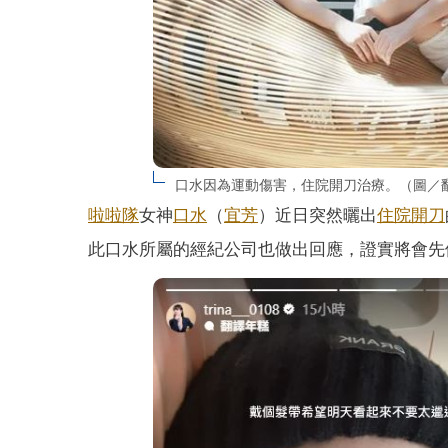
口水因為運動傷害，住院開刀治療。（圖／翻攝自IG
啦啦隊
女神
口水
（
宜芳
）近日突然曬出
住院
開刀
此口水所屬的經紀公司也做出回應，證實將會先