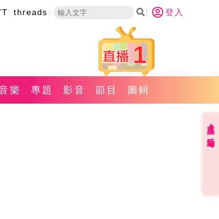
YT
threads
登入
1
音樂
專題
影音
節目
圖輯
直播✦活動