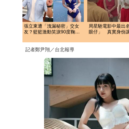
張立東遭「洩漏秘密」交女
周星馳電影中最出
友？籃籃激動笑淚90度鞠
眼仔」 真實身份
躬 反應全場看傻眼
記者鄭尹翔／台北報導