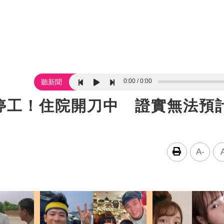
0:00
0:00
聽新聞
停工！住院開刀中 證實無法預
A-