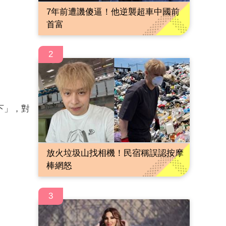
7年前遭譏傻逼！他逆襲超車中國前
首富
2
下」，對
放火垃圾山找相機！民宿稱誤認按摩
棒網怒
3