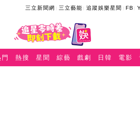
三立新聞網
三立藝能
追蹤娛樂星聞
FB
熱門
熱搜
星聞
綜藝
戲劇
日韓
電影