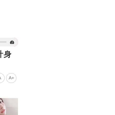
計身
A
A+