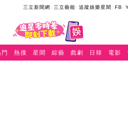
三立新聞網
三立藝能
追蹤娛樂星聞
FB
熱門
熱搜
星聞
綜藝
戲劇
日韓
電影