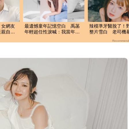
！女網友
最遺憾童年記憶空白 禹菡
辣模準牙醫脫了！
任親自回
年輕超任性淚喊：我當年真
整片雪白 老司機
的好不懂事
純又欲
Recommend