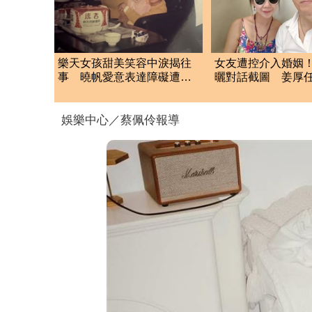
樂天女孩甜美笑容中淚揭往
女友遭控介入婚姻
事 曉帆愛意表達障礙遭
曬對話截圖 姜厚
「粉紅父愛」重擊
應了
娛樂中心／蔡佩伶報導