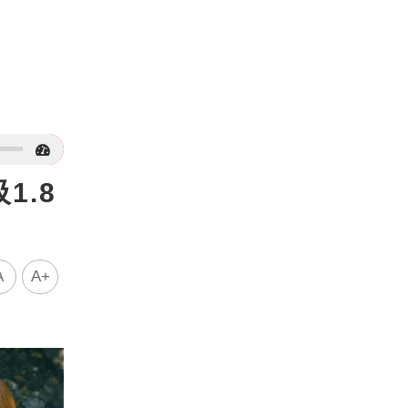
1.8
A
A+