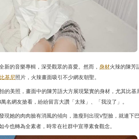
全新的音樂專輯，深受觀眾的喜愛。然而，
身材
火辣的陳芳
比基尼
照片，火辣畫面吸引不少網友朝聖。
拍的美照，畫面中的陳芳語大方展現緊實的身材，尤其比基
.8萬名網友搶看，紛紛留言大讚「太辣」、「我沒了」。
發現她的肉肉臉有消風的傾向，激瘦到出現V型臉，就連下
如今也轉為全素者，時常在社群中宣導素食觀念。