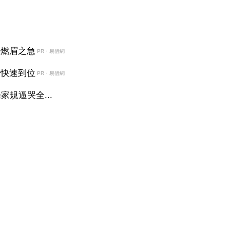
決燃眉之急
PR・易借網
金快速到位
PR・易借網
規逼哭全...