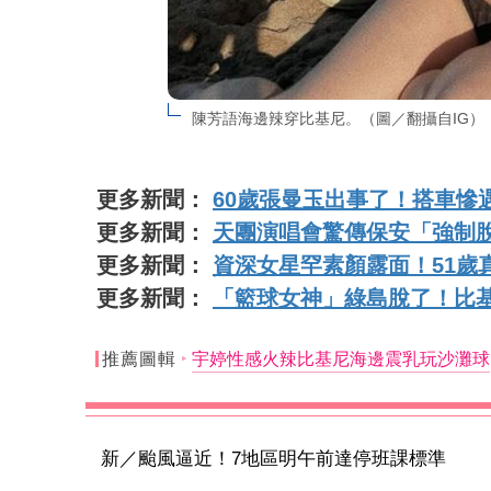
陳芳語海邊辣穿比基尼。（圖／翻攝自IG）
更多新聞：
60歲張曼玉出事了！搭車慘
更多新聞：
天團演唱會驚傳保安「強制
更多新聞：
資深女星罕素顏露面！51歲
更多新聞：
「籃球女神」綠島脫了！比
推薦圖輯
宇婷性感火辣比基尼海邊震乳玩沙灘球
新／颱風逼近！7地區明午前達停班課標準