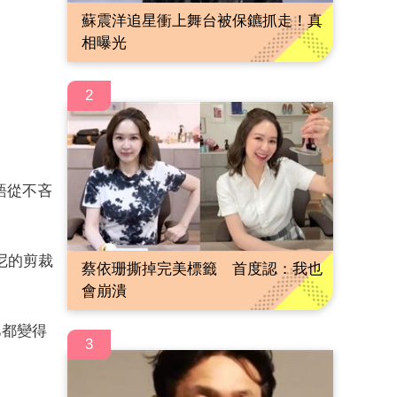
蘇震洋追星衝上舞台被保鑣抓走！真
相曝光
2
語從不吝
尼的剪裁
蔡依珊撕掉完美標籤 首度認：我也
會崩潰
巴都變得
3