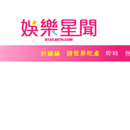
針線緣
請世界吃桌
即時