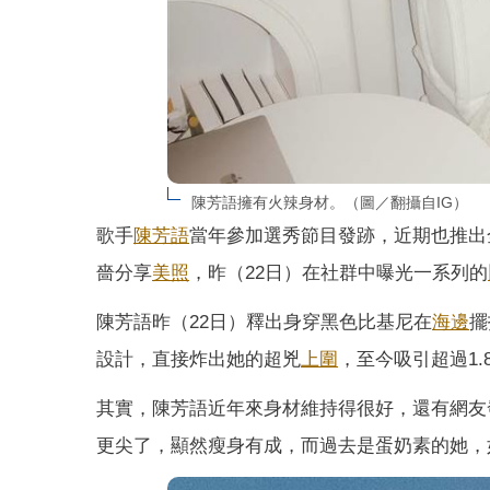
陳芳語擁有火辣身材。（圖／翻攝自IG）
歌手
陳芳語
當年參加選秀節目發跡，近期也推出
嗇分享
美照
，昨（22日）在社群中曝光一系列的
陳芳語昨（22日）釋出身穿黑色比基尼在
海邊
擺
設計，直接炸出她的超兇
上圍
，至今吸引超過1
其實，陳芳語近年來身材維持得很好，還有網友
更尖了，顯然瘦身有成，而過去是蛋奶素的她，