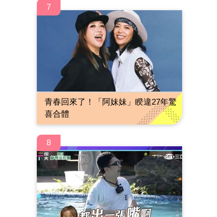
7
青春回來了！「阿妹妹」睽違27年驚
喜合體
8