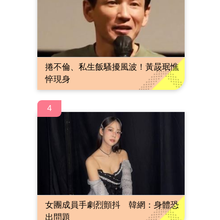
捲不倫、私生飯騷擾風波！黃晸珉憔
悴現身
4
女團成員手劇烈顫抖 韓網：身體恐
出問題