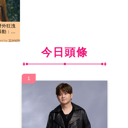
野外狂洩
暴動：又
ed by
今日頭條
1