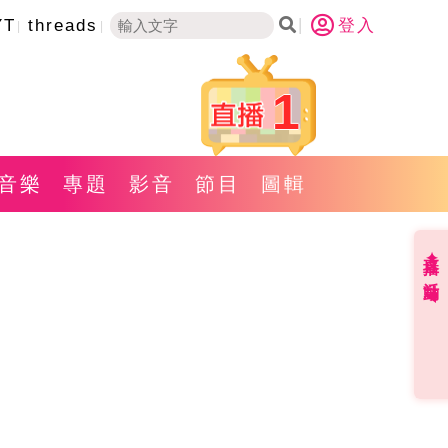
YT
threads
登入
1
音樂
專題
影音
節目
圖輯
直播✦活動