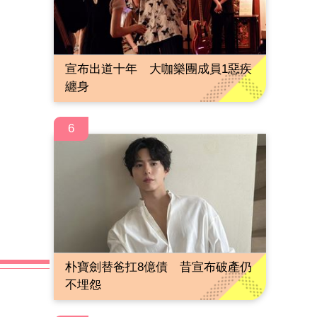
宣布出道十年 大咖樂團成員1惡疾
纏身
6
朴寶劍替爸扛8億債 昔宣布破產仍
不埋怨