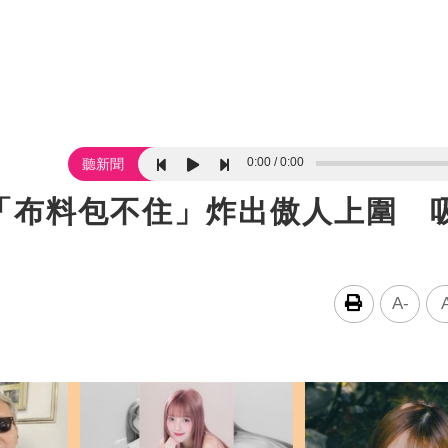
0:00
0:00
聽新聞
布料包不住」炸出傲人上圍 吸
A-