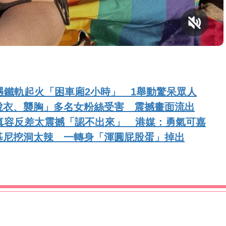
遇鐵軌起火「困車廂2小時」 1舉動驚呆眾人
脫衣、襲胸」多名女粉絲受害 震撼畫面流出
真容反差太震撼「認不出來」 港媒：勇氣可嘉
基尼挖洞太辣 一轉身「渾圓屁股蛋」掉出