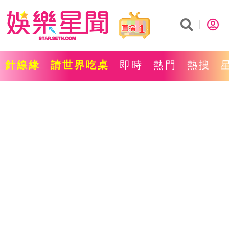
1
針線緣
請世界吃桌
即時
熱門
熱搜