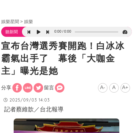
娛樂星聞
娛樂
0:00
0:00
聽新聞
宣布台灣選秀賽開跑！白冰冰
霸氣出手了 幕後「大咖金
主」曝光是她
A-
A
A+
分享
留言
2025/09/03 14:03
記者蔡維歆／台北報導