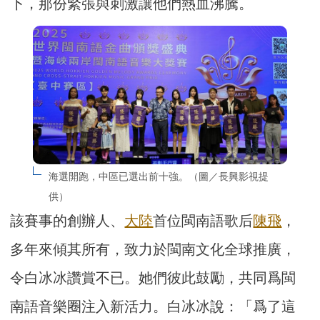
下，那份緊張與刺激讓他們熱血沸騰。
海選開跑，中區已選出前十強。（圖／長興影視提
供）
該賽事的創辦人、
大陸
首位閩南語歌后
陳飛
，
多年來傾其所有，致力於閩南文化全球推廣，
令白冰冰讚賞不已。她們彼此鼓勵，共同爲閩
南語音樂圈注入新活力。白冰冰說：「爲了這