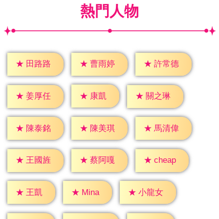
熱門人物
★
田路路
★
曹雨婷
★
許常德
★
康凱
★
姜厚任
★
關之琳
★
陳泰銘
★
陳美琪
★
馬清偉
★
cheap
★
王國旌
★
蔡阿嘎
★
王凱
★
Mina
★
小龍女