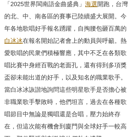
「2025世界閩南語金曲盛典」
海選
開跑，台灣
的北、中、南各區的賽事已陸續盛大展開。今
年各地歌唱好手報名踴躍，自掏腰包砸百萬的
白冰冰
在報名開始記者會上的動員與呼籲。熱
愛歌唱的民衆們積極響應，其中不乏在各類歌
唱比賽中身經百戰的老面孔，還有得到多項獎
盃卻未能出道的好手，以及知名的職業歌手。
當白冰冰詼諧地詢問這些明星歌手是否擔心被
非職業歌手擊敗時，他們坦言，過去在各種歌
唱節目中無論是獨唱還是合唱，壓力始終存
在，但這次能有機會到廈門與全球好手一較高