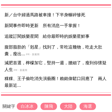
新／台中婦過馬路被車撞！下半身輾碎慘死
新聞事件即時更新 所有消息一手掌握！
追蹤訂閱娛樂星聞 給你最即時的娛樂星鮮事
腹部脂肪的「剋星」找到了，常吃這幾物，吃走大肚
囊，瘦出...
PR・新素簡
減肥首選，檸檬加它，堅持一週，腰細了，瘦到你懷疑
人生
PR・新素簡
粿粿、王子偷吃消失演藝圈！賴銘偉鬆口回應了 兩人
最新近...
關鍵字
白冰冰
陳飛
大陸
海選