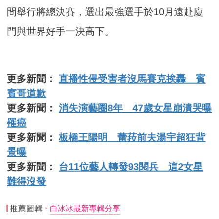
間舉行將總決賽，選出最強選手於10月遠赴廈
門與世界好手一決高下。
更多新聞：
直播性侵受害者沒馬賽克挨轟 賓
賓哥道歉
更多新聞：
消失演藝圈8年 47歲女星崩潰哭曝
罹癌
更多新聞：
板橋王陽明 蕾菈前夫湯宇超狂背
景曝
更多新聞：
台11位藝人轉發93閱兵 這2女星
難得沒發
推薦圖輯
白冰冰最新專輯分享