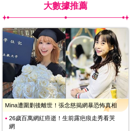
大數據推薦
Mina遭圍剿後離世！張念慈揭網暴恐怖真相
26歲百萬網紅癌逝！生前露疤痕走秀看哭
網