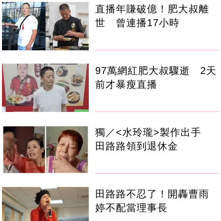
直播年賺破億！肥大叔離
世 曾連播17小時
97萬網紅肥大叔驟逝 2天
前才暴瘦直播
獨／<水玲瓏>製作出手
田路路領到退休金
田路路不忍了！開轟曹雨
婷不配當理事長