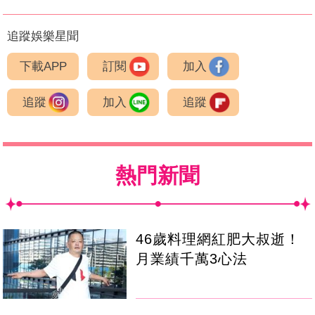
追蹤娛樂星聞
下載APP
訂閱
加入
追蹤
加入
追蹤
熱門新聞
46歲料理網紅肥大叔逝！
月業績千萬3心法