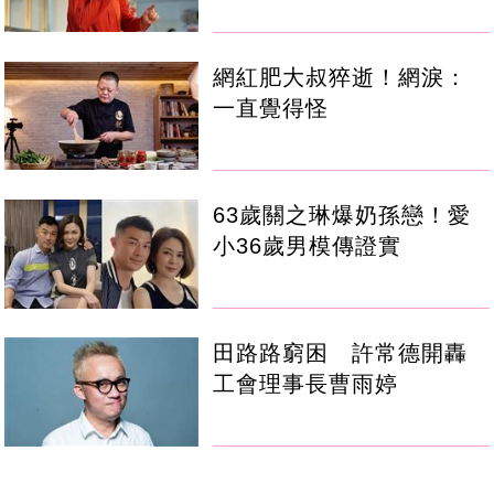
網紅肥大叔猝逝！網淚：
一直覺得怪
63歲關之琳爆奶孫戀！愛
小36歲男模傳證實
田路路窮困 許常德開轟
工會理事長曹雨婷