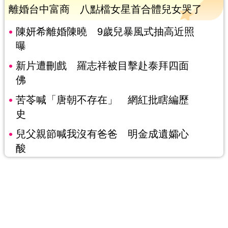
離婚台中富商 八點檔女星首合體兒女哭了
陳妍希離婚陳曉 9歲兒暴風式抽高近照
曝
新片遭刪戲 羅志祥被目擊赴泰拜四面
佛
苦苓喊「唐朝不存在」 網紅批瞎編歷
史
兒父親節喊我沒有爸爸 明金成遺孀心
酸