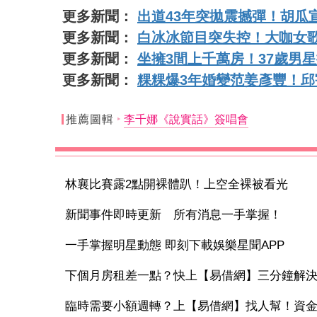
更多新聞：
出道43年突拋震撼彈！胡瓜
更多新聞：
白冰冰節目突失控！大咖女
更多新聞：
坐擁3間上千萬房！37歲男
更多新聞：
粿粿爆3年婚變范姜彥豐！
推薦圖輯
李千娜《說實話》簽唱會
林襄比賽露2點開裸體趴！上空全裸被看光
新聞事件即時更新 所有消息一手掌握！
一手掌握明星動態 即刻下載娛樂星聞APP
下個月房租差一點？快上【易借網】三分鐘解
臨時需要小額週轉？上【易借網】找人幫！資