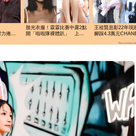
！
脫光衣服！霖霖比賽中露2點
王祖賢息影22年現
村力捲輕
開「啦啦隊裸體趴」 上空
腳踩4.3萬元CHA
厚國外粉
全裸被看光光
圖真實狀態曝光
Recommend