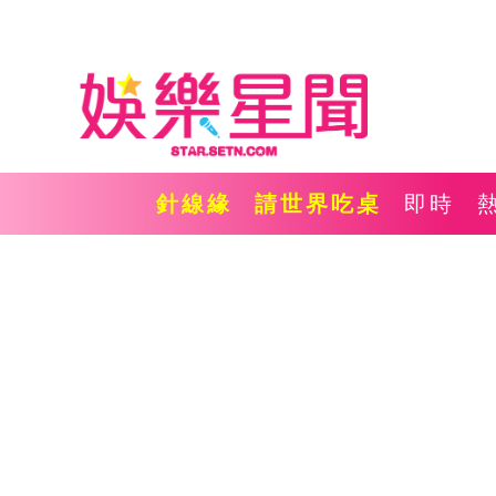
針線緣
請世界吃桌
即時