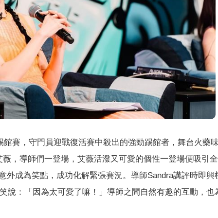
迎來關鍵踢館賽，守門員迎戰復活賽中殺出的強勁踢館者，舞台火藥
艾薇，導師們一登場，艾薇活潑又可愛的個性一登場便吸引
外成為笑點，成功化解緊張賽況。導師Sandra講評時即興
a則笑說：「因為太可愛了嘛！」導師之間自然有趣的互動，也