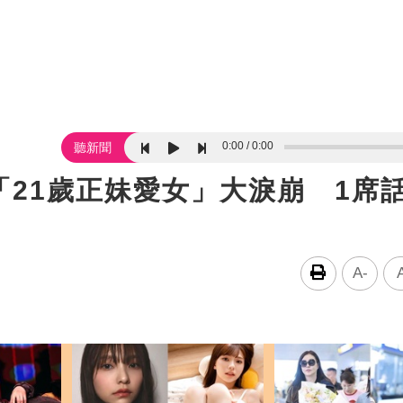
0:00
0:00
聽新聞
21歲正妹愛女」大淚崩 1席
A-