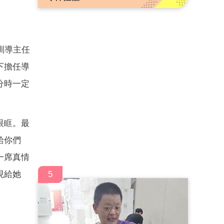
訓導主任
下擔任導
分時一定
眼眶。最
給你們
一席真情
現給她
5