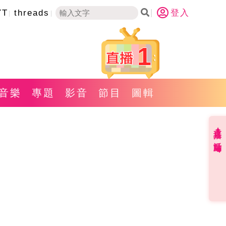
YT
threads
登入
1
音樂
專題
影音
節目
圖輯
直播✦活動