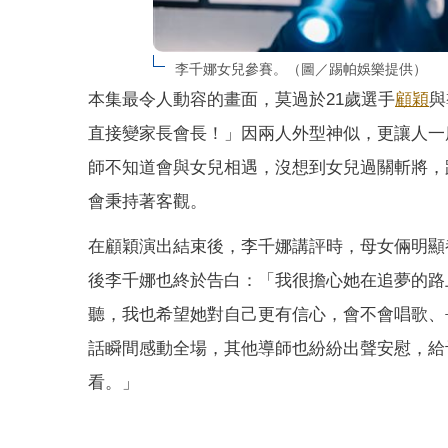
李千娜女兒參賽。（圖／踢帕娛樂提供）
本集最令人動容的畫面，莫過於21歲選手
顧穎
與
直接變家長會長！」因兩人外型神似，更讓人一
師不知道會與女兒相遇，沒想到女兒過關斬將，
會秉持著客觀。
在顧穎演出結束後，李千娜講評時，母女倆明顯
後李千娜也終於告白：「我很擔心她在追夢的路
聽，我也希望她對自己更有信心，會不會唱歌、
話瞬間感動全場，其他導師也紛紛出聲安慰，給
看。」