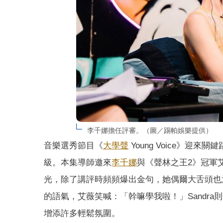
李千娜擔任評審。（圖／踢帕娛樂提供）
音樂選秀節目《
大學聲
Young Voice》
級。本集導師邀來
李千娜
與《聲林之王2》冠軍
光，除了講評時頻頻爆出金句，她偶爾大舌頭也意
的語氣，艾薇笑喊：「幹嘛學我啦！」Sandr
增添許多輕鬆氛圍。