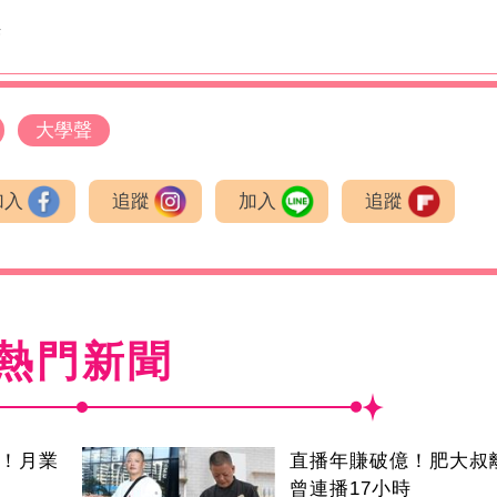
光
大學聲
加入
追蹤
加入
追蹤
熱門新聞
逝！月業
直播年賺破億！肥大
曾連播17小時