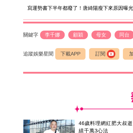
寫運勢書下半年都廢了！唐綺陽瘦下來原因曝
關鍵字
李千娜
顧穎
母女
同台
追蹤娛樂星聞
下載APP
訂閱
46歲料理網紅肥大叔
績千萬3心法