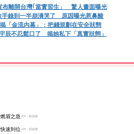
宣布離開台灣｢當實習生」 驚人畫面曝光
歌手錄到一半崩潰哭了 原因曝光惹鼻酸
星揭「金流內幕」：把錢規劃在安全狀態
邱宇辰不忍鬆口了 揭她私下「真實狀態」
決燃眉之急
PR・易借網
金快速到位
PR・易借網