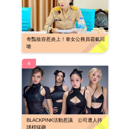
奇豔妝容惹炎上！泰女公務員霸氣回
嗆
4
BLACKPINK活動惹議 公司遭人持
球桿猛砸