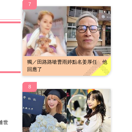
7
獨／田路路嗆曹雨婷點名姜厚任 他
回應了
8
叔離世