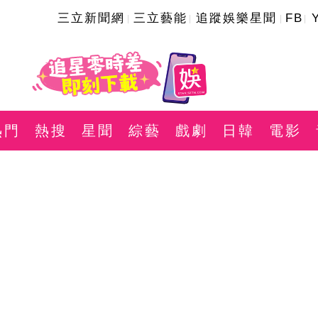
三立新聞網
三立藝能
追蹤娛樂星聞
FB
熱門
熱搜
星聞
綜藝
戲劇
日韓
電影