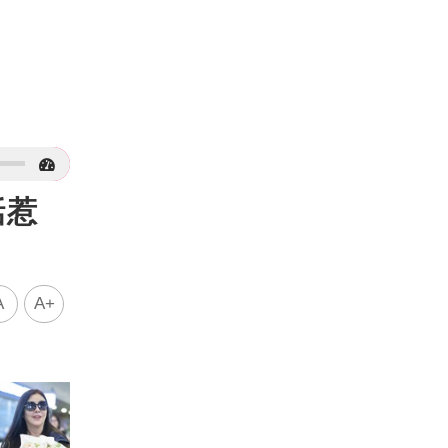
話惹
A
A+