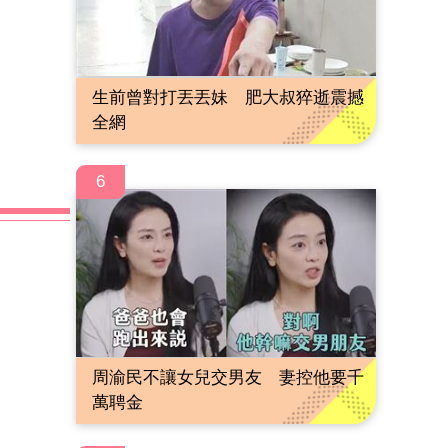
生前曾對打丟丟妹 肥大叔猝逝震撼
全網
6
周渝民不讓女兒交男友 妻控他要千
萬聘金