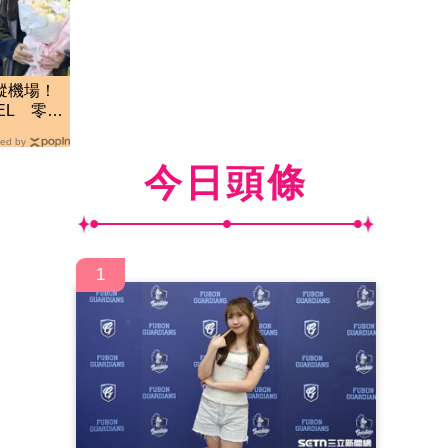
蹤機場！
NEL 零修
ed by
今日頭條
1