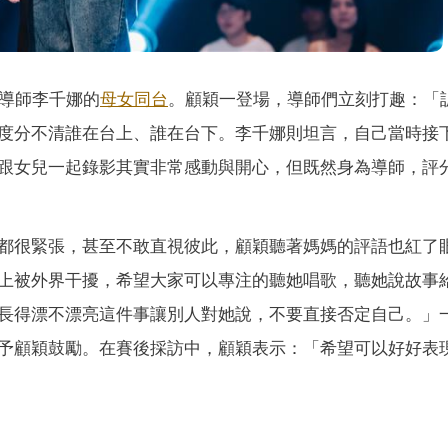
導師李千娜的
母女
同台
。顧穎一登場，導師們立刻打趣：「
度分不清誰在台上、誰在台下。李千娜則坦言，自己當時接
跟女兒一起錄影其實非常感動與開心，但既然身為導師，評
都很緊張，甚至不敢直視彼此，顧穎聽著媽媽的評語也紅了
上被外界干擾，希望大家可以專注的聽她唱歌，聽她說故事
長得漂不漂亮這件事讓別人對她說，不要直接否定自己。」
予顧穎鼓勵。在賽後採訪中，顧穎表示：「希望可以好好表