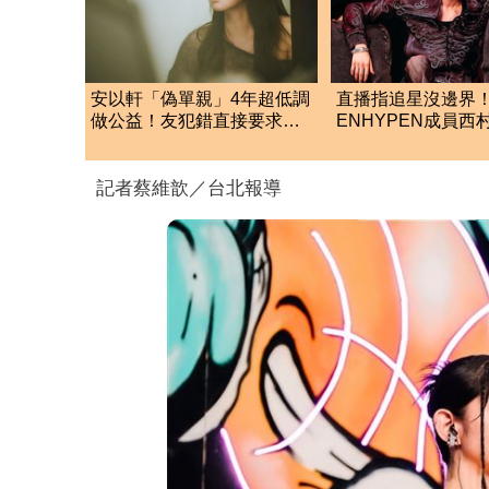
安以軒「偽單親」4年超低調
直播指追星沒邊界
做公益！友犯錯直接要求：
ENHYPEN成員西
捐款百萬贖罪
生爭議 挨批：獨
絲
記者蔡維歆／台北報導