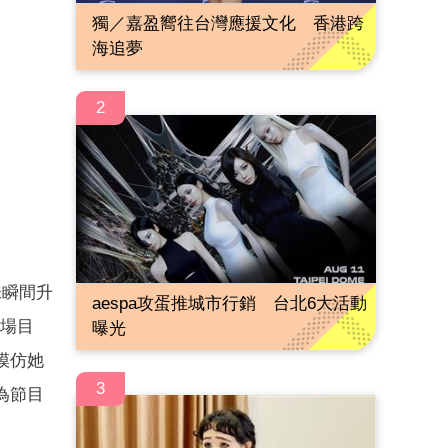
獨／嘉盈嚮往台灣應援文化 香港跨
海追夢
2
味瞬間升
aespa攻蛋推城市行銷 台北6大活動
全場目
曝光
模仿她
3
為節目