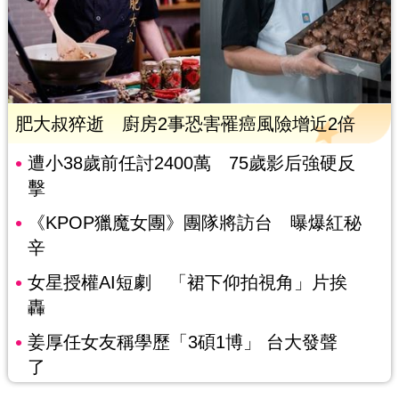
肥大叔猝逝 廚房2事恐害罹癌風險增近2倍
遭小38歲前任討2400萬 75歲影后強硬反
擊
《KPOP獵魔女團》團隊將訪台 曝爆紅秘
辛
女星授權AI短劇 「裙下仰拍視角」片挨
轟
姜厚任女友稱學歷「3碩1博」 台大發聲
了