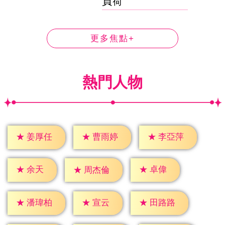
負荷'
更多焦點+
熱門人物
★
姜厚任
★
曹雨婷
★
李亞萍
★
余天
★
卓偉
★
周杰倫
★
宣云
★
潘瑋柏
★
田路路