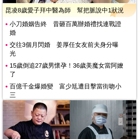
昆凌8歲愛子拜中醫為師 幫把脈說中1狀況
小刀婚姻告終 昔砸百萬辦婚禮找連戰證
婚
交往3個月閃婚 姜厚任女友前夫身分曝
光
15歲倒追27歲男懷孕！36歲美魔女當阿嬤
了
百億千金爆婚變 富少尪遭目擊當街吻小
三