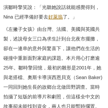
演鄒時擎笑說：「光聽她說話就能感覺得到，
Nina 已經準備好要去
好萊塢
了。」
《左撇子女孩》由台灣、法國、美國與英國共
製，述說母女三口為求生計到台北夜市擺攤，
卻在一連串的意外與驚喜下，讓他們在生活的
碰撞中重新面對家庭的課題。本片用心打磨逾
25年。鄒時擎回憶，最初的雛形是2001年，她
與老搭檔、奧斯卡導演西恩貝克（Sean Baker)
一同回到她生長的故鄉台北做田野調查。當時
拍攝了短版的前導片和劇照，但這樣全中文的
故事卻未能找到資金，兩人也只能暫時擱置。