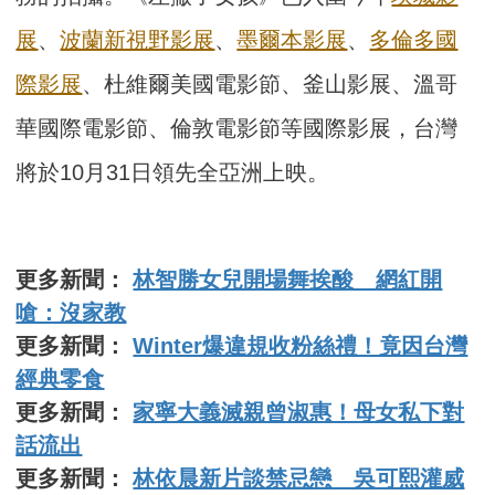
展
、
波蘭新視野影展
、
墨爾本影展
、
多倫多國
際影展
、杜維爾美國電影節、釜山影展、溫哥
華國際電影節、倫敦電影節等國際影展，台灣
將於10月31日領先全亞洲上映。
更多新聞：
林智勝女兒開場舞挨酸 網紅開
嗆：沒家教
更多新聞：
Winter爆違規收粉絲禮！竟因台灣
經典零食
更多新聞：
家寧大義滅親曾淑惠！母女私下對
話流出
更多新聞：
林依晨新片談禁忌戀 吳可熙灌威