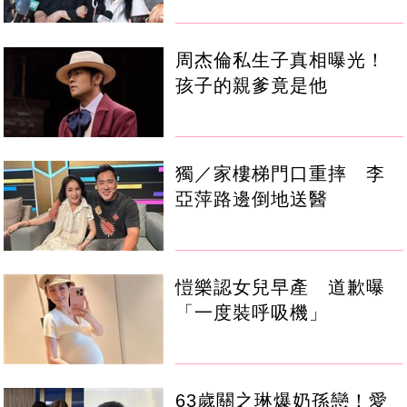
周杰倫私生子真相曝光！
孩子的親爹竟是他
獨／家樓梯門口重摔 李
亞萍路邊倒地送醫
愷樂認女兒早產 道歉曝
「一度裝呼吸機」
63歲關之琳爆奶孫戀！愛