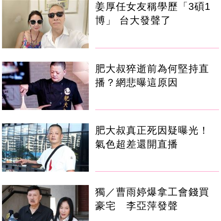
姜厚任女友稱學歷「3碩1
博」 台大發聲了
肥大叔猝逝前為何堅持直
播？網悲曝這原因
肥大叔真正死因疑曝光！
氣色超差還開直播
獨／曹雨婷爆拿工會錢買
豪宅 李亞萍發聲