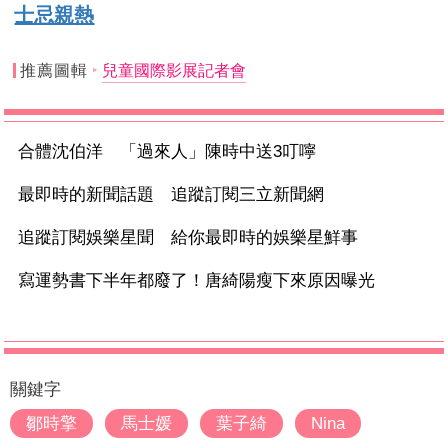
士忌親熱
推薦圖輯
兒童國際影展記者會
合體沈伯洋 「過來人」陳時中送3叮嚀
最即時的新聞話題 追蹤訂閱三立新聞網
追蹤訂閱娛樂星聞 給你最即時的娛樂星鮮事
寫運勢書下半年都廢了！唐綺陽瘦下來原因曝光
關鍵字
鄒時擎
馬士媛
葉子綺
Nina