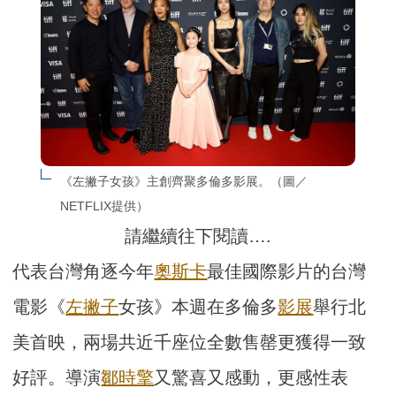
《左撇子女孩》主創齊聚多倫多影展。（圖／
NETFLIX提供）
請繼續往下閱讀….
代表台灣角逐今年
奧斯卡
最佳國際影片的台灣
電影《
左撇子
女孩》本週在多倫多
影展
舉行北
美首映，兩場共近千座位全數售罄更獲得一致
好評。導演
鄒時擎
又驚喜又感動，更感性表