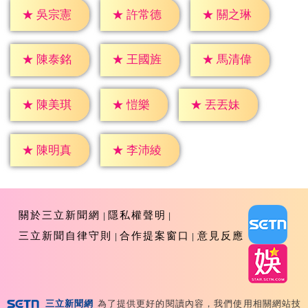
★
吳宗憲
★
許常德
★
關之琳
★
陳泰銘
★
王國旌
★
馬清偉
★
愷樂
★
陳美琪
★
丟丟妹
★
陳明真
★
李沛綾
關於三立新聞網
隱私權聲明
三立新聞自律守則
合作提案窗口
意見反應
三立新聞網
為了提供更好的閱讀內容，我們使用相關網站技