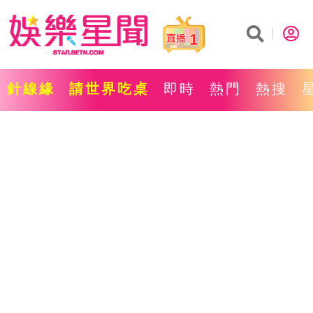
1
針線緣
請世界吃桌
即時
熱門
熱搜