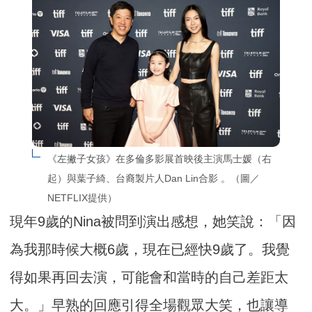
《左撇子女孩》在多倫多影展首映後主演馬士媛（右
起）與葉子綺、台裔製片人Dan Lin合影 。（圖／
NETFLIX提供）
現年9歲的Nina被問到演出感想，她笑說：「因
為我那時候大概6歲，現在已經快9歲了。我覺
得如果再回去演，可能會和當時的自己差距太
大。」早熟的回應引得全場觀眾大笑，也讓導