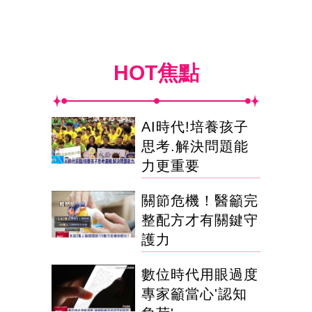
HOT焦點
AI時代!培養孩子
思考.解決問題能
力更重要
關節危機！醫籲完
整配方才有關鍵守
護力
數位時代用眼過度
專家籲當心'認知