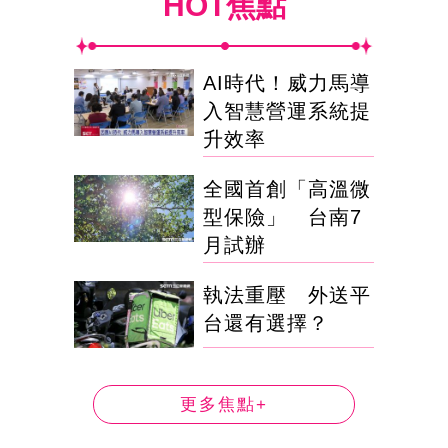
HOT焦點
AI時代！威力馬導
入智慧營運系統提
升效率
全國首創「高溫微
型保險」 台南7
月試辦
執法重壓 外送平
台還有選擇？
更多焦點+