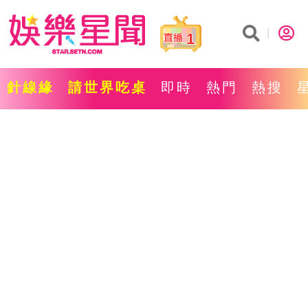
1
針線緣
請世界吃桌
即時
熱門
熱搜