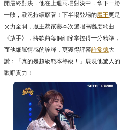
開最終對決，他在上週兩場對決中，拿下一勝
一敗，戰況持續膠著！下半場登場的
魔王
更是
火力全開，魔王蔡家蓁本次選唱高難度歌曲
《放手》，將歌曲每個細節掌控得十分精準，
而他細膩情感的詮釋，更獲得評審
許常德
大
讚：「真的是超級範本等級！」展現他驚人的
歌唱實力！