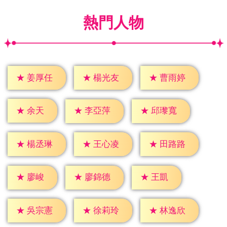
熱門人物
★
姜厚任
★
楊光友
★
曹雨婷
★
余天
★
李亞萍
★
邱瓈寬
★
楊丞琳
★
王心凌
★
田路路
★
廖峻
★
王凱
★
廖錦德
★
吳宗憲
★
徐莉玲
★
林逸欣