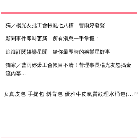
獨／楊光友批工會帳亂七八糟 曹雨婷發聲
新聞事件即時更新 所有消息一手掌握！
追蹤訂閱娛樂星聞 給你最即時的娛樂星鮮事
獨家／曹雨婷爆工會帳目不清！昔理事長楊光友怒揭金
流內幕...
女真皮包 手提包 斜背包 優雅牛皮氣質紋理水桶包(2色)【XBO7950112】＊艾美時尚(現+預)
P