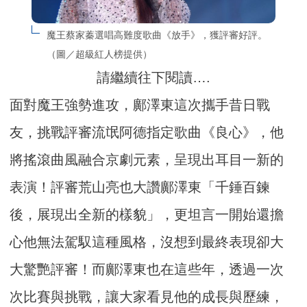
魔王蔡家蓁選唱高難度歌曲《放手》，獲評審好評。
（圖／超級紅人榜提供）
請繼續往下閱讀….
面對魔王強勢進攻，鄺澤東這次攜手昔日戰
友，挑戰評審流氓阿德指定歌曲《良心》，他
將搖滾曲風融合京劇元素，呈現出耳目一新的
表演！評審荒山亮也大讚鄺澤東「千錘百鍊
後，展現出全新的樣貌」，更坦言一開始還擔
心他無法駕馭這種風格，沒想到最終表現卻大
大驚艷評審！而鄺澤東也在這些年，透過一次
次比賽與挑戰，讓大家看見他的成長與歷練，