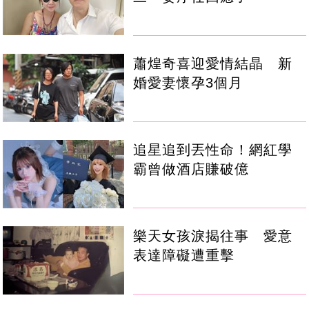
蕭煌奇喜迎愛情結晶 新
婚愛妻懷孕3個月
追星追到丟性命！網紅學
霸曾做酒店賺破億
樂天女孩淚揭往事 愛意
表達障礙遭重擊