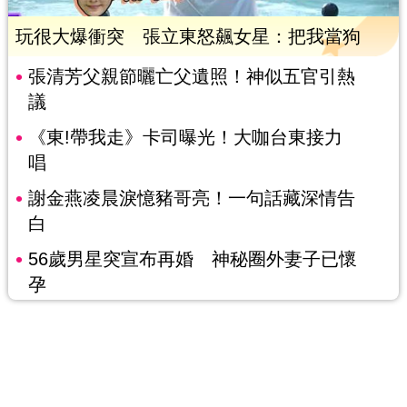
玩很大爆衝突 張立東怒飆女星：把我當狗
張清芳父親節曬亡父遺照！神似五官引熱
議
《東!帶我走》卡司曝光！大咖台東接力
唱
謝金燕凌晨淚憶豬哥亮！一句話藏深情告
白
56歲男星突宣布再婚 神秘圈外妻子已懷
孕