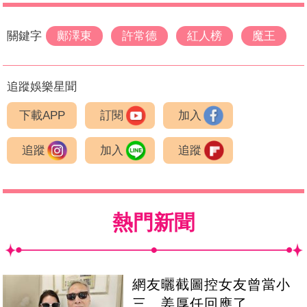
關鍵字
鄺澤東
許常德
紅人榜
魔王
追蹤娛樂星聞
下載APP
訂閱
加入
追蹤
加入
追蹤
熱門新聞
網友曬截圖控女友曾當小
三 姜厚任回應了