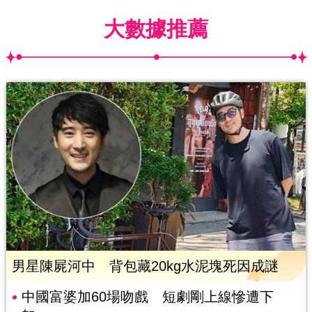
大數據推薦
男星陳屍河中 背包藏20kg水泥塊死因成謎
中國富婆加60場吻戲 短劇剛上線慘遭下