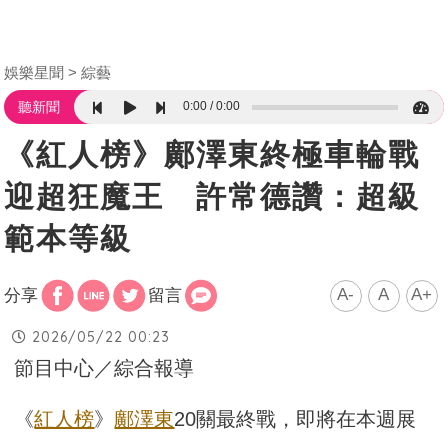
娛樂星聞
綜藝
0:00
0:00
聽新聞
《紅人榜》鄺澤東終極車輪戰
迎超狂魔王 許常德讚：超級
範本等級
A-
A
A+
分享
留言
2026/05/22 00:23
節目中心／綜合報導
《
紅人榜
》
鄺澤東
20關最終戰，即將在本週展