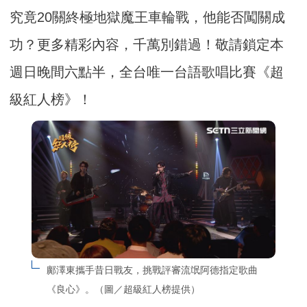
究竟20關終極地獄魔王車輪戰，他能否闖關成
功？更多精彩內容，千萬別錯過！敬請鎖定本
週日晚間六點半，全台唯一台語歌唱比賽《超
級紅人榜》！
鄺澤東攜手昔日戰友，挑戰評審流氓阿德指定歌曲
《良心》。（圖／超級紅人榜提供）