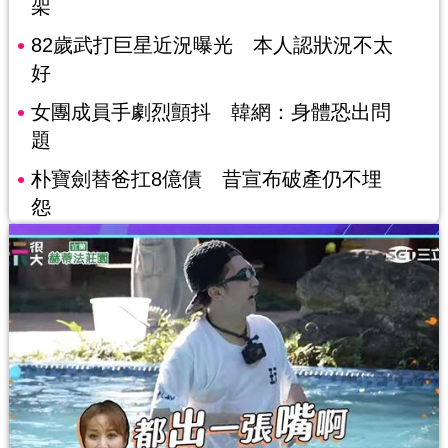
架
82歲武打巨星近況曝光 本人認狀況不太
好
女團成員手劇烈顫抖 韓網：身體恐出問
題
朴寶劍替爸扛8億債 昔宣布破產仍不埋
怨