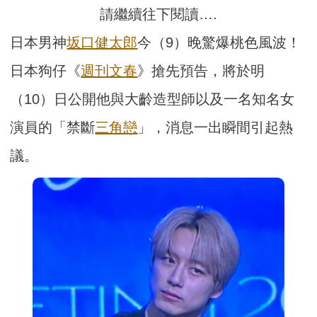
請繼續往下閱讀….
日本男神
坂口健太郎
今（9）晚驚爆桃色風波！
日本狗仔《
週刊文春
》搶先預告，將於明
（10）日公開他與大齡造型師以及一名知名女
演員的「禁斷
三角戀
」，消息一出瞬間引起熱
議。