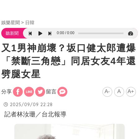
娛樂星聞
日韓
0:00
0:00
聽新聞
又1男神崩壞？坂口健太郎遭爆
「禁斷三角戀」同居女友4年還
劈腿女星
A-
A
A+
分享
留言
2025/09/09 22:28
記者林汝珊／台北報導