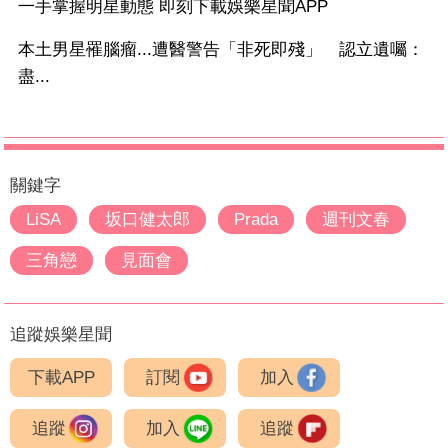
一手掌握明星動態 即刻下載娛樂星聞APP
本土男星罹腦瘤...遭醫警告「非死即殘」 認立遺囑：
盡...
關鍵字
LiSA
坂口健太郎
Prada
週刊文春
三角戀
見面會
追蹤娛樂星聞
下載APP
訂閱
加入
追蹤
加入
追蹤