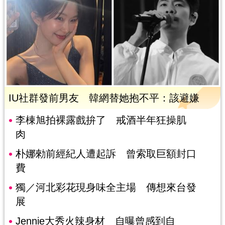
IU社群發前男友 韓網替她抱不平：該避嫌
李棟旭拍裸露戲拚了 戒酒半年狂操肌
肉
朴娜勑前經紀人遭起訴 曾索取巨額封口
費
獨／河北彩花現身味全主場 傳想來台發
展
Jennie大秀火辣身材 自曝曾感到自