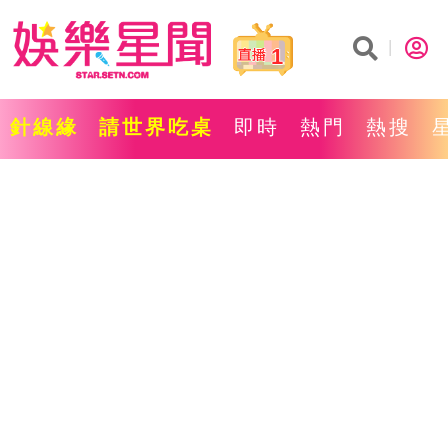
1
針線緣
請世界吃桌
即時
熱門
熱搜