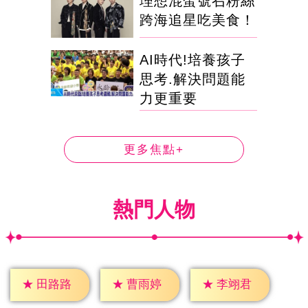
理想混蛋號召粉絲
跨海追星吃美食！
AI時代!培養孩子
思考.解決問題能
力更重要
更多焦點+
熱門人物
★
田路路
★
曹雨婷
★
李翊君