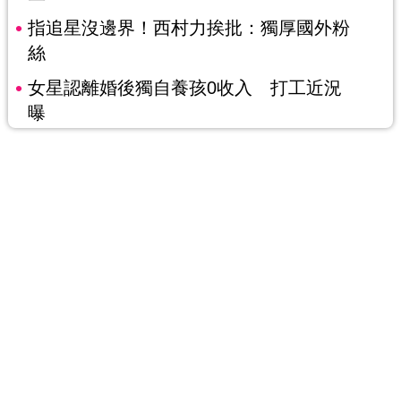
指追星沒邊界！西村力挨批：獨厚國外粉
絲
女星認離婚後獨自養孩0收入 打工近況
曝