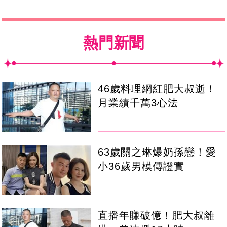
熱門新聞
46歲料理網紅肥大叔逝！
月業績千萬3心法
63歲關之琳爆奶孫戀！愛
小36歲男模傳證實
直播年賺破億！肥大叔離