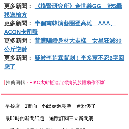
更多新聞：
《橫豎研究所》金世義GG 涉5罪
移送檢方
更多新聞：
半個南韓演藝圈登高雄 AAA、
ACON卡司曝
更多新聞：
昔遭騙婚身材大走樣 女星狂減30
公斤逆齡
更多新聞：
疑被李芷霖背刺！李多慧不忍6字回
應了
推薦圖輯
PIKO太郎抵達台灣搞笑肢體動作不斷
早餐店「1畫面」釣出始源朝聖 台粉傻了
最即時的新聞話題 追蹤訂閱三立新聞網