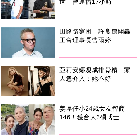
世 曾連播17小時
田路路窮困 許常德開轟
工會理事長曹雨婷
亞莉安娜瘦成排骨精 家
人急介入：她不好
姜厚任小24歲女友智商
146！獲台大3碩博士