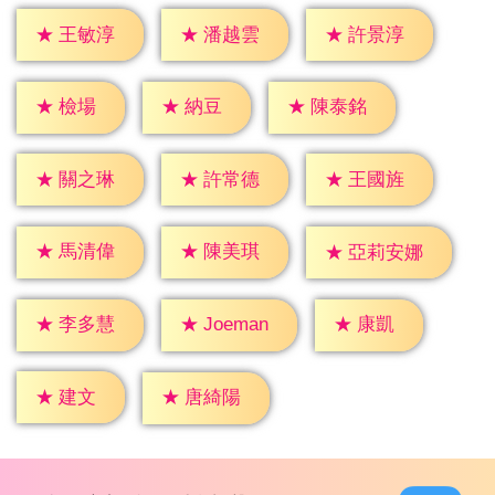
★
王敏淳
★
潘越雲
★
許景淳
★
檢場
★
納豆
★
陳泰銘
★
關之琳
★
許常德
★
王國旌
★
馬清偉
★
陳美琪
★
亞莉安娜
★
康凱
★
李多慧
★
Joeman
★
建文
★
唐綺陽