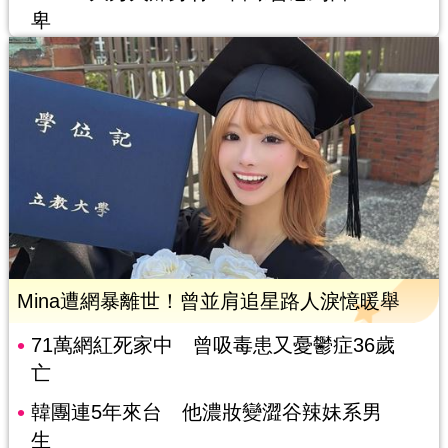
卑
Mina遭網暴離世！曾並肩追星路人淚憶暖舉
71萬網紅死家中 曾吸毒患又憂鬱症36歲
亡
韓團連5年來台 他濃妝變澀谷辣妹系男
生