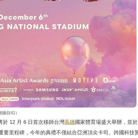
攝自IG）
於 12 月 6 日首次移師台灣
高雄
國家體育場盛大舉辦，並於 1
週年的重要里程碑，今年的典禮不僅結合亞洲頂尖卡司、跨國科技