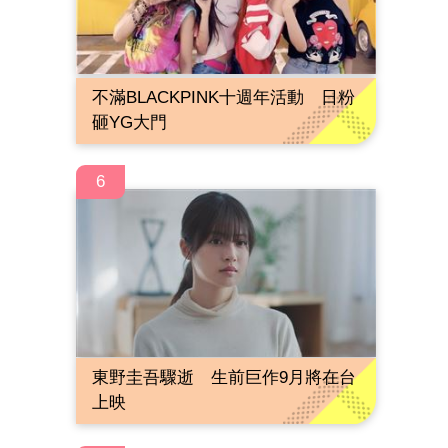
不滿BLACKPINK十週年活動 日粉
砸YG大門
6
東野圭吾驟逝 生前巨作9月將在台
上映