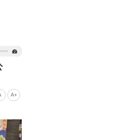
公
A
A+