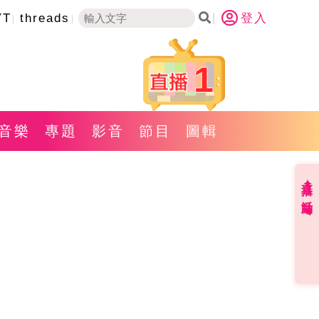
YT
threads
登入
1
音樂
專題
影音
節目
圖輯
直播✦活動