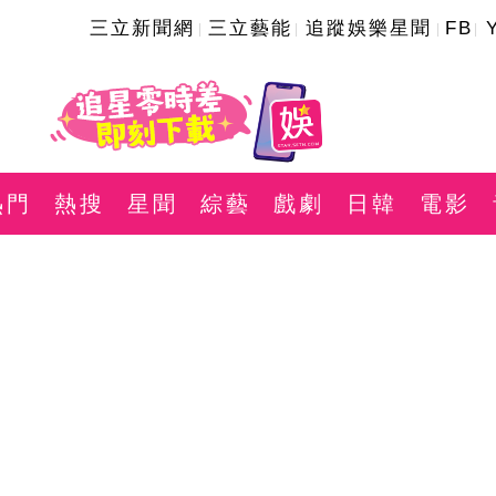
三立新聞網
三立藝能
追蹤娛樂星聞
FB
熱門
熱搜
星聞
綜藝
戲劇
日韓
電影