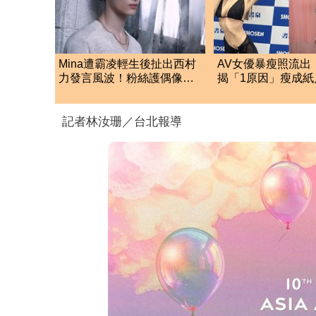
Mina遭霸凌輕生後扯出西村
AV女優暴瘦照流出
力發言風波！粉絲護偶像發
揭「1原因」瘦成紙
文：言論遭惡意扭曲
厭食症超恐怖
記者林汝珊／台北報導