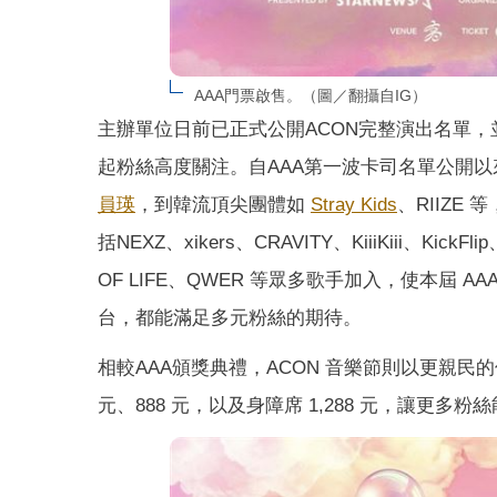
AAA門票啟售。（圖／翻攝自IG）
主辦單位日前已正式公開ACON完整演出名單，
起粉絲高度關注。自AAA第一波卡司名單公開
員瑛
，到韓流頂尖團體如
Stray Kids
、RIIZE
括NEXZ、xikers、CRAVITY、KiiiKiii、KickF
OF LIFE、QWER 等眾多歌手加入，使本屆 
台，都能滿足多元粉絲的期待。
相較AAA頒獎典禮，ACON 音樂節則以更親民的價位推出
元、888 元，以及身障席 1,288 元，讓更