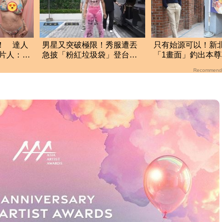
！ 達人
男星又突破極限！秀服遭丟
只有始源可以！新
片人：像
急披「粉紅垃圾袋」登台
「1畫面」釣出本
全場看傻眼
粉嚇傻了
Recommend