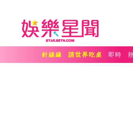
針線緣
請世界吃桌
即時