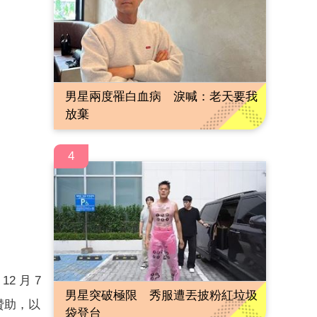
男星兩度罹白血病 淚喊：老天要我
放棄
4
2 月 7
男星突破極限 秀服遭丟披粉紅垃圾
贊助，以
袋登台