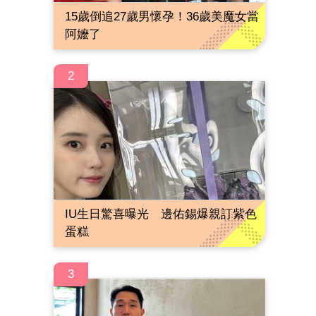
15歲倒追27歲男懷孕！36歲美魔女當
阿嬤了
2
IU生日驚喜曝光 邊佑錫爆親訂紫色
蛋糕
3