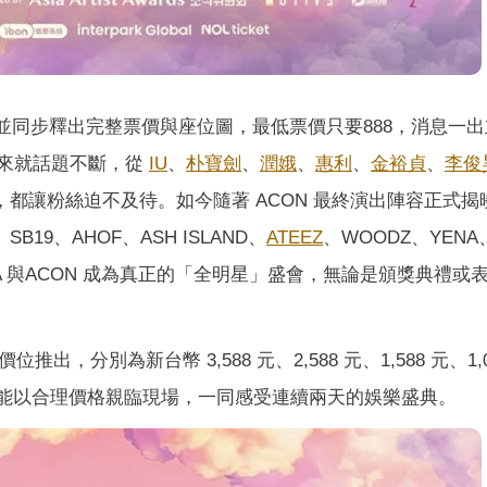
並同步釋出完整票價與座位圖，最低票價只要888，消息一
以來就話題不斷，從
IU
、
朴寶劍
、
潤娥
、
惠利
、
金裕貞
、
李俊
 等，都讓粉絲迫不及待。如今隨著 ACON 最終演出陣容正式
lip、SB19、AHOF、ASH ISLAND、
ATEEZ
、WOODZ、YENA、
AAA 與ACON 成為真正的「全明星」盛會，無論是頒獎典禮或
，分別為新台幣 3,588 元、2,588 元、1,588 元、1,0
多粉絲能以合理價格親臨現場，一同感受連續兩天的娛樂盛典。