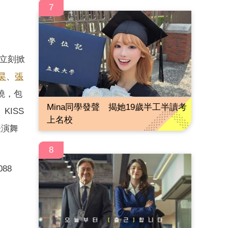
7
出立刻掀
昊
、
張
揭曉，包
Mina同學發聲 揭她19歲半工半讀考
KISS
上名校
表演舞
8
88