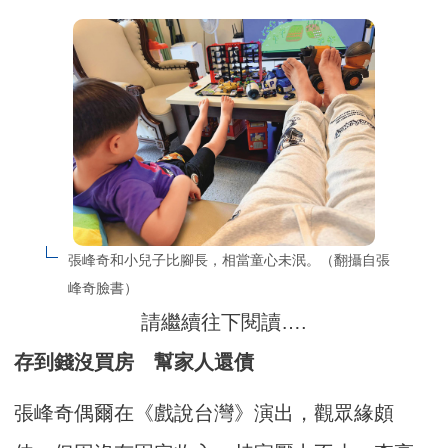
張峰奇和小兒子比腳長，相當童心未泯。（翻攝自張
峰奇臉書）
請繼續往下閱讀….
存到錢沒買房 幫家人還債
張峰奇偶爾在《戲說台灣》演出，觀眾緣頗