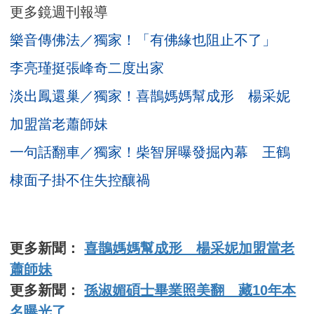
更多鏡週刊報導
樂音傳佛法／獨家！「有佛緣也阻止不了」
李亮瑾挺張峰奇二度出家
淡出鳳還巢／獨家！喜鵲媽媽幫成形 楊采妮
加盟當老蕭師妹
一句話翻車／獨家！柴智屏曝發掘內幕 王鶴
棣面子掛不住失控釀禍
更多新聞：
喜鵲媽媽幫成形 楊采妮加盟當老
蕭師妹
更多新聞：
孫淑媚碩士畢業照美翻 藏10年本
名曝光了