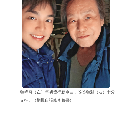
張峰奇（左）年初發行新單曲，爸爸張魁（右）十分
支持。（翻攝自張峰奇臉書）