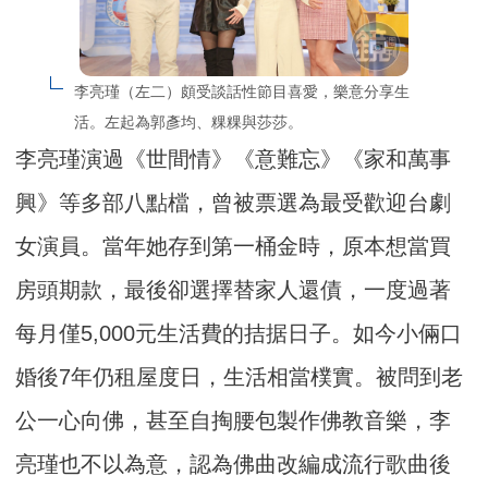
李亮瑾（左二）頗受談話性節目喜愛，樂意分享生
活。左起為郭彥均、粿粿與莎莎。
李亮瑾演過《世間情》《意難忘》《家和萬事
興》等多部八點檔，曾被票選為最受歡迎台劇
女演員。當年她存到第一桶金時，原本想當買
房頭期款，最後卻選擇替家人還債，一度過著
每月僅5,000元生活費的拮据日子。如今小倆口
婚後7年仍租屋度日，生活相當樸實。被問到老
公一心向佛，甚至自掏腰包製作佛教音樂，李
亮瑾也不以為意，認為佛曲改編成流行歌曲後