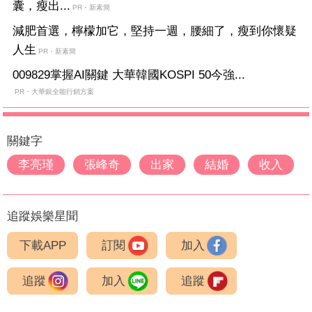
囊，瘦出...
PR・新素簡
減肥首選，檸檬加它，堅持一週，腰細了，瘦到你懷疑
人生
PR・新素簡
009829掌握AI關鍵 大華韓國KOSPI 50今強...
PR・大華銀全能行銷方案
關鍵字
李亮瑾
張峰奇
出家
結婚
收入
追蹤娛樂星聞
下載APP
訂閱
加入
追蹤
加入
追蹤