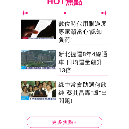
HOT焦點
數位時代用眼過度
專家籲當心'認知
負荷'
新北捷運8年4線通
車 日均運量飆升
13倍
綠中常會助選何欣
純 蔡其昌轟"盧"出
問題!
更多焦點+