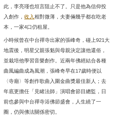
此，李亮瑾也坦言阻止不了。只是他為信仰投
入創作，
收入
相對微薄，夫妻倆幾乎都在吃老
本，一家4口仍租屋。
小時候曾在中台禪寺出家的張峰奇，碰上921大
地震後，明星父親張魁與母親決定讓他還俗，
並栽培他學習音樂創作。近兩年佛經結合各種
曲風編曲成為風潮，張峰奇早在17歲時便以
〈寺廟〉等創作歌曲入圍金曲獎最佳新人；去
年底更擔任「見睹法師」演唱會節目總監，日
前也參與中台禪寺浴佛節盛會，人生繞了一
圈，仍與佛法關係密切。