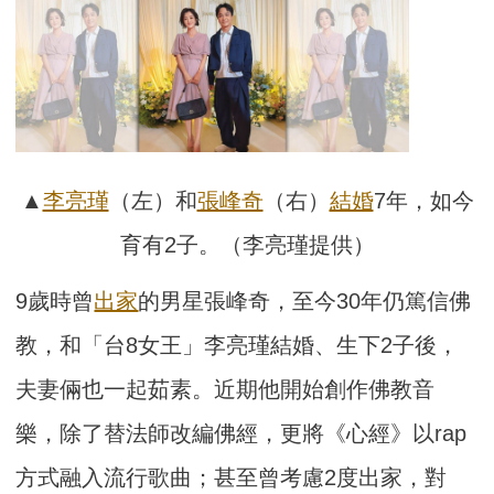
▲
李亮瑾
（左）和
張峰奇
（右）
結婚
7年，如今
育有2子。（李亮瑾提供）
9歲時曾
出家
的男星張峰奇，至今30年仍篤信佛
教，和「台8女王」李亮瑾結婚、生下2子後，
夫妻倆也一起茹素。近期他開始創作佛教音
樂，除了替法師改編佛經，更將《心經》以rap
方式融入流行歌曲；甚至曾考慮2度出家，對