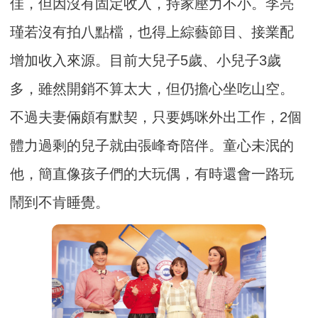
佳，但因沒有固定收入，持家壓力不小。李亮
瑾若沒有拍八點檔，也得上綜藝節目、接業配
增加收入來源。目前大兒子5歲、小兒子3歲
多，雖然開銷不算太大，但仍擔心坐吃山空。
不過夫妻倆頗有默契，只要媽咪外出工作，2個
體力過剩的兒子就由張峰奇陪伴。童心未泯的
他，簡直像孩子們的大玩偶，有時還會一路玩
鬧到不肯睡覺。