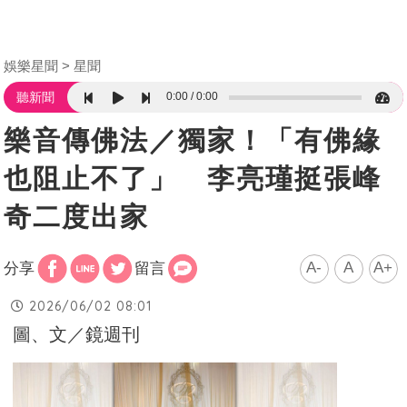
娛樂星聞
星聞
0:00
0:00
聽新聞
樂音傳佛法／獨家！「有佛緣
也阻止不了」 李亮瑾挺張峰
奇二度出家
A-
A
A+
分享
留言
2026/06/02 08:01
圖、文／鏡週刊