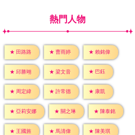
熱門人物
★
田路路
★
曹雨婷
★
賴銘偉
★
巴鈺
★
邱勝翊
★
梁文音
★
康凱
★
周定緯
★
許常德
★
關之琳
★
陳泰銘
★
亞莉安娜
★
王國旌
★
馬清偉
★
陳美琪