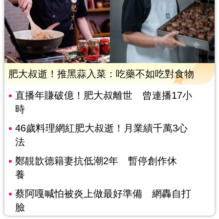
肥大叔逝！推黑蒜入菜：吃藥不如吃對食物
直播年賺破億！肥大叔離世 曾連播17小
時
46歲料理網紅肥大叔逝！月業績千萬3心
法
鄭靚歆德籍妻抗低潮2年 暫停創作休
養
蔡阿嘎喊怕被炎上做最好準備 網轟自打
臉