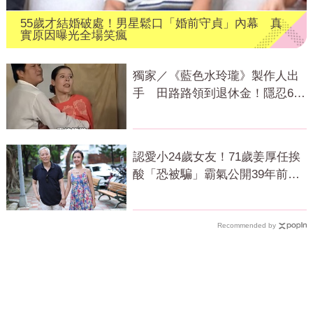
55歲才結婚破處！男星鬆口「婚前守貞」內幕 真
實原因曝光全場笑瘋
獨家／《藍色水玲瓏》製作人出
手 田路路領到退休金！隱忍6年
吐內幕
認愛小24歲女友！71歲姜厚任挨
酸「恐被騙」霸氣公開39年前鐵
證回應了
Recommended by