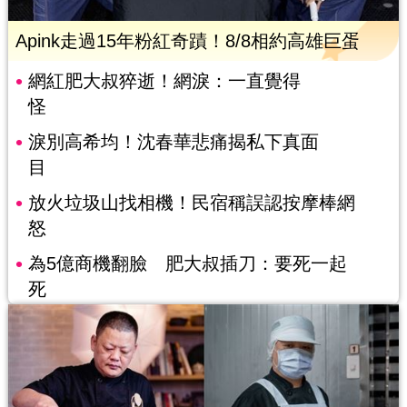
Apink走過15年粉紅奇蹟！8/8相約高雄巨蛋
網紅肥大叔猝逝！網淚：一直覺得
怪
淚別高希均！沈春華悲痛揭私下真面
目
放火垃圾山找相機！民宿稱誤認按摩棒網
怒
為5億商機翻臉 肥大叔插刀：要死一起
死