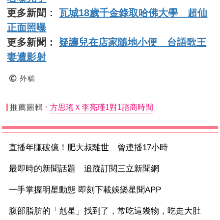
更多新聞：
瓦城18歲千金錄取哈佛大學 超仙
正面照曝
更多新聞：
疑讓兒在店家隨地小便 台語歌王
妻遭影射
外稿
推薦圖輯
方思瑤Ｘ李亮瑾1對1諮商時間
直播年賺破億！肥大叔離世 曾連播17小時
最即時的新聞話題 追蹤訂閱三立新聞網
一手掌握明星動態 即刻下載娛樂星聞APP
腹部脂肪的「剋星」找到了，常吃這幾物，吃走大肚