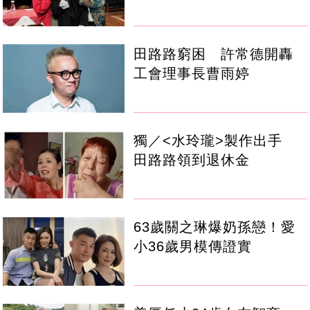
田路路窮困 許常德開轟
工會理事長曹雨婷
獨／<水玲瓏>製作出手
田路路領到退休金
63歲關之琳爆奶孫戀！愛
小36歲男模傳證實