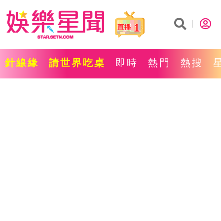
1
針線緣
請世界吃桌
即時
熱門
熱搜