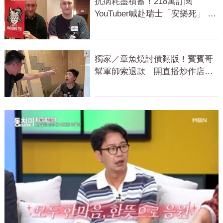
抗病耗盡積蓄！218萬訂閱
YouTuber喊赴瑞士「安樂死」 上
萬網急關切
獨家／章魚燒討債翻版！賓賓哥
幫軍師索退款 開直播炒作店家
急報案