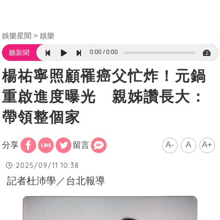
娛樂星聞
娛樂
0:00
0:00
聽新聞
楊祐寧照顧罹癌父忙炸！元鍋
重啟進度曝光 親姊讚長大：
帶領整個家
A-
A
A+
分享
留言
2025/09/11 10:38
記者杜沛學／台北報導