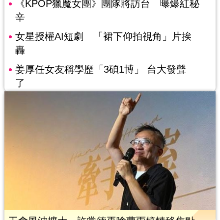
《KPOP獵魔女團》團隊將訪台 曝爆紅秘
辛
女星授權AI短劇 「裙下仰拍視角」片挨
轟
姜厚任女友稱學歷「3碩1博」 台大發聲
了