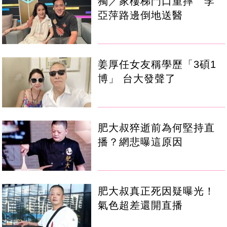
獨／家樓梯門口重摔 李
亞萍路邊倒地送醫
姜厚任女友稱學歷「3碩1
博」 台大發聲了
肥大叔猝逝前為何堅持直
播？網悲曝這原因
肥大叔真正死因疑曝光！
氣色超差還開直播