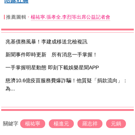
陪露肚腩
推薦圖輯
楊祐寧.張孝全.李烈等出席公益記者會
兆基債務風暴！李建成移送北檢複訊
新聞事件即時更新 所有消息一手掌握！
一手掌握明星動態 即刻下載娛樂星聞APP
慈濟10.6億疫苗服務費爆詐騙！他質疑「捐款流向」：
為...
關鍵字
楊祐寧
楊進元
羅志祥
元鍋