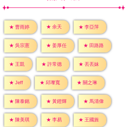
★
余天
★
曹雨婷
★
李亞萍
★
吳宗憲
★
姜厚任
★
田路路
★
王凱
★
許常德
★
丟丟妹
★
Jeff
★
邱瓈寬
★
關之琳
★
陳泰銘
★
黃鐙輝
★
馬清偉
★
李易
★
陳美琪
★
王國旌