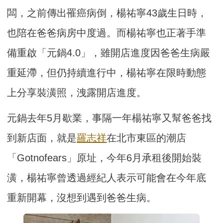
闆，之前傳出罹癌病倒，楊祐寧43歲生日時，
也陪在爸爸病房中度過。而楊祐寧也正著手準
備重啟「元鍋4.0」，雖開店進度因爸爸生病嚴
重延滯，但仍持續進行中，楊祐寧在限時動態
上分享裝潢照，洩露開店進度。
元鍋去年5月歇業，事隔一年楊祐寧又幫爸爸找
到新店面，就是
羅志祥
在北市東區的潮店
「Gotnofears」原址，今年6月承租後開始裝
潢，楊祐寧曾透過經紀人表示可能會在今年底
重新開幕，沒想到遇到爸爸生病。