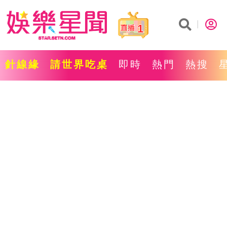
1
針線緣
請世界吃桌
即時
熱門
熱搜