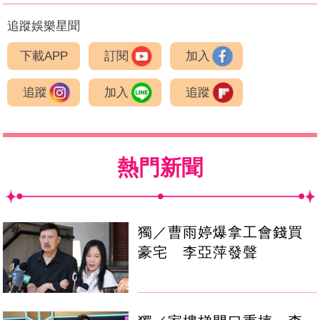
追蹤娛樂星聞
下載APP
訂閱
加入
追蹤
加入
追蹤
熱門新聞
獨／曹雨婷爆拿工會錢買
豪宅 李亞萍發聲