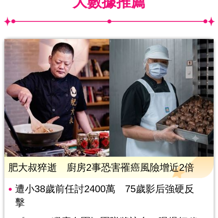
大數據推薦
肥大叔猝逝 廚房2事恐害罹癌風險增近2倍
遭小38歲前任討2400萬 75歲影后強硬反
擊