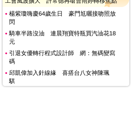
工會風波擴大 許常德再嗆曹雨婷轉移焦點
楊紫瓊嗨慶64歲生日 豪門尪曬接吻照放
閃
騎車半路沒油 連晨翔寶特瓶買汽油花18
元
引退女優轉行程式設計師 網：無碼變寫
碼
邱凱偉加入針線緣 喜搭台八女神陳珮
騏