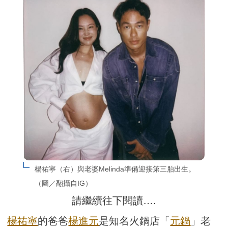
楊祐寧（右）與老婆Melinda準備迎接第三胎出生。
（圖／翻攝自IG）
請繼續往下閱讀….
楊祐寧
的爸爸
楊進元
是知名火鍋店「
元鍋
」老