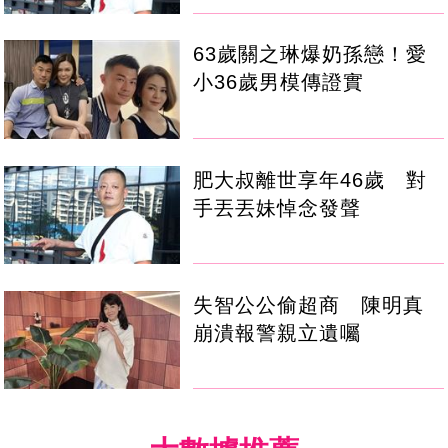
63歲關之琳爆奶孫戀！愛
小36歲男模傳證實
肥大叔離世享年46歲 對
手丟丟妹悼念發聲
失智公公偷超商 陳明真
崩潰報警親立遺囑