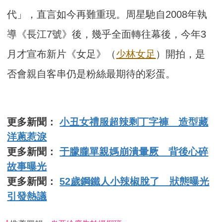
代」，直言如今再難重現。周星馳自2008年執
導《長江7號》後，幾乎全面轉往幕後，今年3
月才宣布新片《女足》（
少林女足
）開拍，是
否會親自客串仍是粉絲最期待的彩蛋。
更多新聞：
小丑女禮服超辣剩丁字褲 造型藏
洋蔥惹淚
更多新聞：
于朦朧單親媽崩潰暈厥 背後心碎
故事曝光
更多新聞：
52歲鋼鐵人小辣椒脫了 狀態曝光
引發熱議