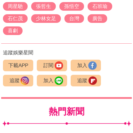
周星馳
張哲生
孫悟空
石班瑜
石仁茂
少林女足
台灣
廣告
喜劇
追蹤娛樂星聞
下載APP
訂閱
加入
追蹤
加入
追蹤
熱門新聞