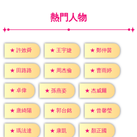
熱門人物
★
許效舜
★
王宇婕
★
鄭仲茵
★
田路路
★
周杰倫
★
曹雨婷
★
卓偉
★
孫燕姿
★
杰威爾
★
唐綺陽
★
郭台銘
★
曾馨瑩
★
康凱
★
瑪法達
★
顏正國