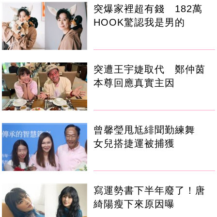
突爆家裡超有錢 182萬
HOOK驚認我是男的
突遭王宇婕取代 鄭仲茵
本尊回應真實主因
曾馨瑩甩尪緋聞勤練舞
女兒搭捷運被捕獲
寫運勢書下半年廢了！唐
綺陽瘦下來原因曝