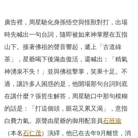
廣告裡，周星馳化身孫悟空與怪獸對打，出場
時先喊出一句台詞，隨即被如來神掌壓在五指
山下。接著佛祖的聲音響起，遞上「古道綠
茶」，星爺喝下後滿血復活，還喊出：「精氣
神湧泉不失！」並與佛祖擊掌，笑果十足。不
過，讓許多人困惑的是，他開場那句台詞到底
在講什麼？張哲生解答，周星馳口中那句模糊
的話是：「打這個頭，眼花又累又渴」，意指
白費力氣。原聲由星爺的御用配音員
石班瑜
（本名
石仁茂
）演繹，他已在去年9月離世，消