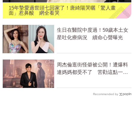
15年摯愛過世頭七回家了！唐綺陽哭曬「驚人畫
面」惹鼻酸 網全看哭
生日在醫院中度過！59歲本土女
星吐化療病況 續命心聲曝光
周杰倫逛街怪僻被公開！遭爆料
連媽媽都受不了 苦勸這點一定
要改
Recommended by