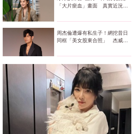
「大片瘀血」畫面 真實近況曝
光了
周杰倫遭爆有私生子！網挖昔日
同框「美女股東合照」 杰威爾
發聲了