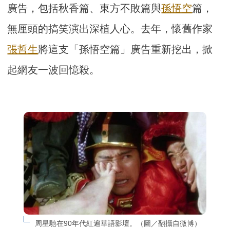
廣告，包括秋香篇、東方不敗篇與
孫悟空
篇，
無厘頭的搞笑演出深植人心。去年，懷舊作家
張哲生
將這支「孫悟空篇」廣告重新挖出，掀
起網友一波回憶殺。
周星馳在90年代紅遍華語影壇。（圖／翻攝自微博）