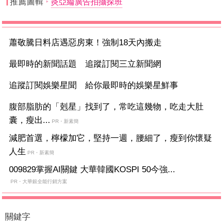
推薦圖輯
炎亞綸廣告拍攝探班
蕭敬騰日料店遇惡房東！強制18天內搬走
最即時的新聞話題 追蹤訂閱三立新聞網
追蹤訂閱娛樂星聞 給你最即時的娛樂星鮮事
腹部脂肪的「剋星」找到了，常吃這幾物，吃走大肚
囊，瘦出...
PR・新素簡
減肥首選，檸檬加它，堅持一週，腰細了，瘦到你懷疑
人生
PR・新素簡
009829掌握AI關鍵 大華韓國KOSPI 50今強...
PR・大華銀全能行銷方案
關鍵字