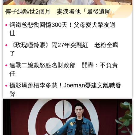
傅子純離世2個月 妻淚曝他「最後遺願」
鋼鐵爸悲慟回憶300天！父母愛犬摯友過
世
《玫瑰瞳鈴眼》隔27年突翻紅 老粉全瘋
了
連戰二媳動怒點名財政部 開轟：不負責
任
攝影爆跳槽李多慧！Joeman憂建文離職發
聲