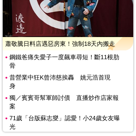
蕭敬騰日料店遇惡房東！強制18天內搬走
鋼鐵爸痛失愛子一度飆車尋短！斷11根肋
骨
昔營業中狂K曾沛慈挨轟 姚元浩首現
身
獨／賓賓哥幫軍師討債 直播炒作店家報
案
71歲「台版蘇志燮」認愛！小24歲女友曝
光