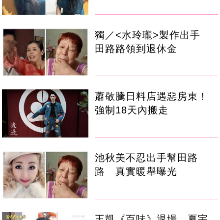
獨／<水玲瓏>製作出手
田路路領到退休金
蕭敬騰日料店遇惡房東！
強制18天內搬走
池秋美不忍出手幫田路
路 真實暖舉曝光
王凱《百味》退場 夏宇