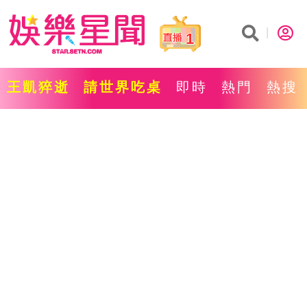
1
王凱猝逝
請世界吃桌
即時
熱門
熱搜