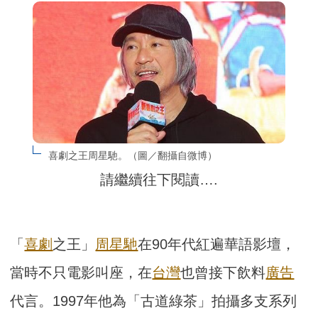
喜劇之王周星馳。（圖／翻攝自微博）
請繼續往下閱讀….
「
喜劇
之王」
周星馳
在90年代紅遍華語影壇，
當時不只電影叫座，在
台灣
也曾接下飲料
廣告
代言。1997年他為「古道綠茶」拍攝多支系列