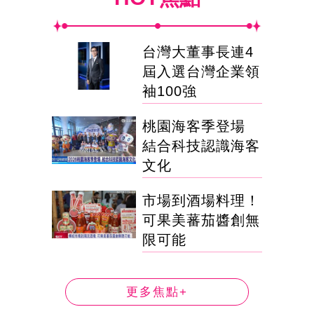
台灣大董事長連4
屆入選台灣企業領
袖100強
桃園海客季登場
結合科技認識海客
文化
市場到酒場料理！
可果美蕃茄醬創無
限可能
更多焦點+