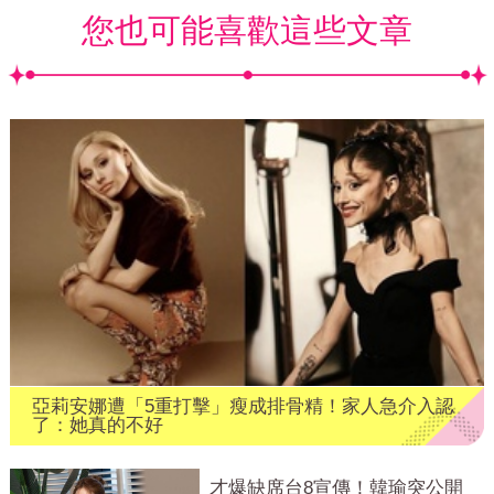
您也可能喜歡這些文章
亞莉安娜遭「5重打擊」瘦成排骨精！家人急介入認
了：她真的不好
才爆缺席台8宣傳！韓瑜突公開