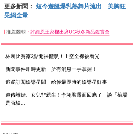
更多新聞：
短今遊艇爆乳熱舞片流出 美胸狂
晃網全暈
推薦圖輯
許維恩王家樑出席UG秋冬新品鑑賞會
林襄比賽露2點開裸體趴！上空全裸被看光
新聞事件即時更新 所有消息一手掌握！
追蹤訂閱娛樂星聞 給你最即時的娛樂星鮮事
遭傳離婚、女兒非親生！李翊君露面回應了 談「檢場
是否驗...