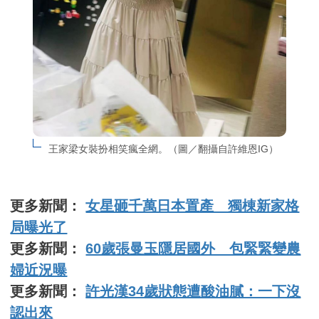
王家梁女裝扮相笑瘋全網。（圖／翻攝自許維恩IG）
更多新聞：
女星砸千萬日本置產 獨棟新家格
局曝光了
更多新聞：
60歲張曼玉隱居國外 包緊緊變農
婦近況曝
更多新聞：
許光漢34歲狀態遭酸油膩：一下沒
認出來