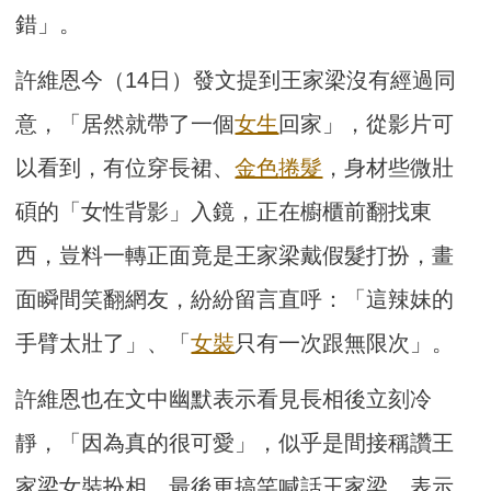
錯」。
許維恩今（14日）發文提到王家梁沒有經過同
意，「居然就帶了一個
女生
回家」，從影片可
以看到，有位穿長裙、
金色
捲髮
，身材些微壯
碩的「女性背影」入鏡，正在櫥櫃前翻找東
西，豈料一轉正面竟是王家梁戴假髮打扮，畫
面瞬間笑翻網友，紛紛留言直呼：「這辣妹的
手臂太壯了」、「
女裝
只有一次跟無限次」。
許維恩也在文中幽默表示看見長相後立刻冷
靜，「因為真的很可愛」，似乎是間接稱讚王
家梁女裝扮相，最後更搞笑喊話王家梁，表示