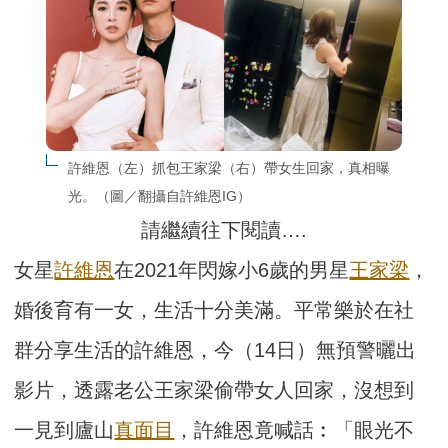
許維恩（左）抓包王家梁（右）帶女生回家，真相曝
光。（圖／翻攝自許維恩IG）
請繼續往下閱讀….
女星
許維恩
在2021年閃嫁小6歲的男星
王家梁
，
婚後育有一女，生活十分美滿。平常樂於在社
群分享生活的許維恩，今（14日）無預警曬出
影片，透露老公王家梁偷帶女人回家，沒想到
一見到廬山
真面目
，許維恩竟喊話︰「眼光不