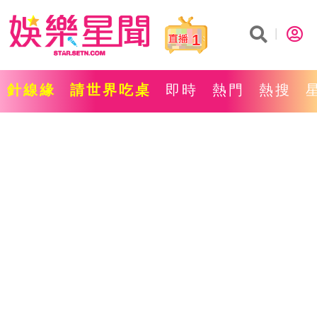
1
針線緣
請世界吃桌
即時
熱門
熱搜