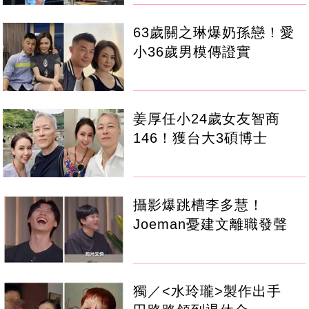
63歲關之琳爆奶孫戀！愛
小36歲男模傳證實
姜厚任小24歲女友智商
146！獲台大3碩博士
攝影爆跳槽李多慧！
Joeman憂建文離職發聲
獨／<水玲瓏>製作出手