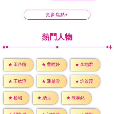
更多焦點+
熱門人物
★
田路路
★
曹雨婷
★
李翊君
★
王敏淳
★
潘越雲
★
許景淳
★
檢場
★
納豆
★
陳泰銘