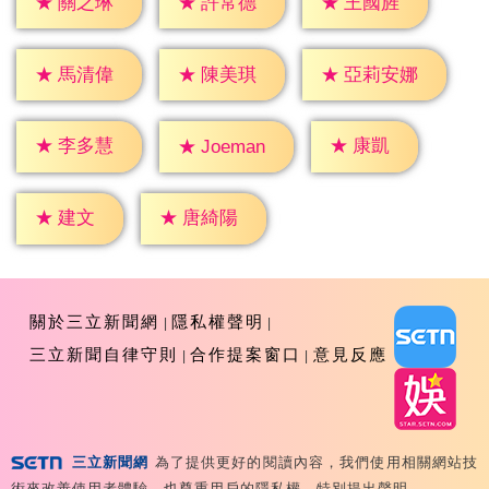
★
關之琳
★
許常德
★
王國旌
★
馬清偉
★
陳美琪
★
亞莉安娜
★
康凱
★
李多慧
★
Joeman
★
建文
★
唐綺陽
關於三立新聞網
隱私權聲明
三立新聞自律守則
合作提案窗口
意見反應
三立新聞網
為了提供更好的閱讀內容，我們使用相關網站技
Copyright ©2026 Sanlih E-Television All Rights
術來改善使用者體驗，也尊重用戶的隱私權，特別提出聲明。