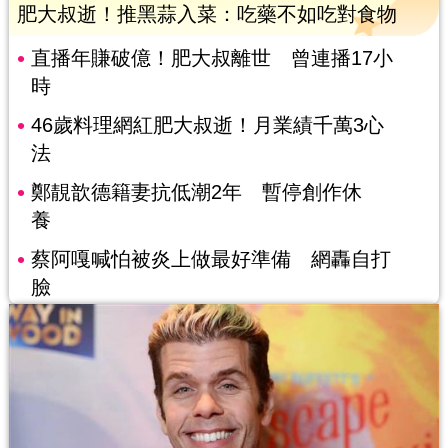
肥大叔逝！推黑蒜入菜：吃藥不如吃對食物
直播年賺破億！肥大叔離世 曾連播17小
時
46歲料理網紅肥大叔逝！月業績千萬3心
法
鄭靚歆德籍妻抗低潮2年 暫停創作休
養
蔡阿嘎喊怕被炎上做最好準備 網轟自打
臉