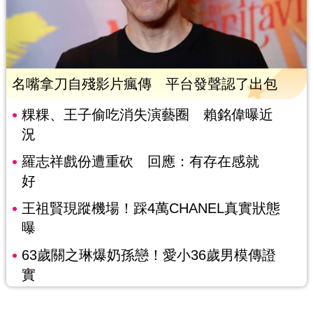
名嘴拿刀自殘影片瘋傳 平台發聲認了出包
粿粿、王子偷吃消失演藝圈 賴銘偉曝近
況
羅志祥戲份遭重砍 回應：有存在感就
好
王祖賢現蹤機場！踩4萬CHANEL真實狀態
曝
63歲關之琳爆奶孫戀！愛小36歲男模傳證
實