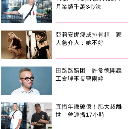
月業績千萬3心法
亞莉安娜瘦成排骨精 家
人急介入：她不好
田路路窮困 許常德開轟
工會理事長曹雨婷
直播年賺破億！肥大叔離
世 曾連播17小時