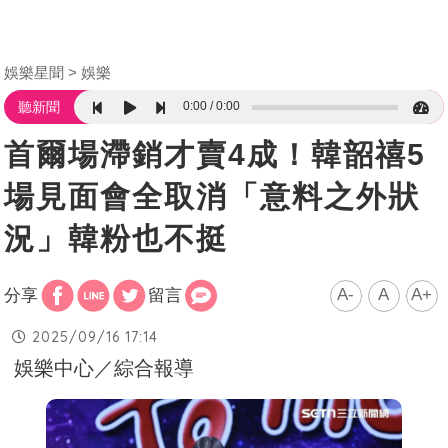
娛樂星聞
娛樂
0:00
0:00
聽新聞
首爾場滯銷才賣4成！韓韶禧5
場見面會全取消「意料之外狀
況」韓粉也不挺
A-
A
A+
分享
留言
2025/09/16 17:14
娛樂中心／綜合報導