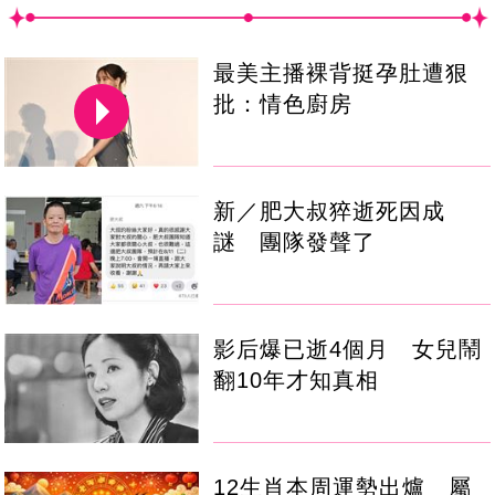
最美主播裸背挺孕肚遭狠
批：情色廚房
新／肥大叔猝逝死因成
謎 團隊發聲了
影后爆已逝4個月 女兒鬧
翻10年才知真相
12生肖本周運勢出爐 屬