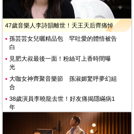
47歲音樂人李詩韻離世！天王天后齊痛悼
孫芸芸女兒曬精品包 罕吐愛的體悟被告
白
見肥大叔最後一面！粉絲可上香時間曝
光
大咖女神齊聚音樂節 孫淑媚驚呼夢幻組
合
38歲演員李曉龍去世！好友痛揭隱瞞病1
年