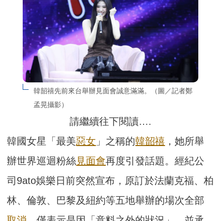
韓韶禧先前來台舉辦見面會誠意滿滿。（圖／記者鄭
孟晃攝影）
請繼續往下閱讀….
韓國女星「最美
惡女
」之稱的
韓韶禧
，她所舉
辦世界巡迴粉絲
見面會
再度引發話題。經紀公
司9ato娛樂日前突然宣布，原訂於法蘭克福、柏
林、倫敦、巴黎及紐約等五地舉辦的場次全部
取消
，僅表示是因「意料之外的狀況」，並承