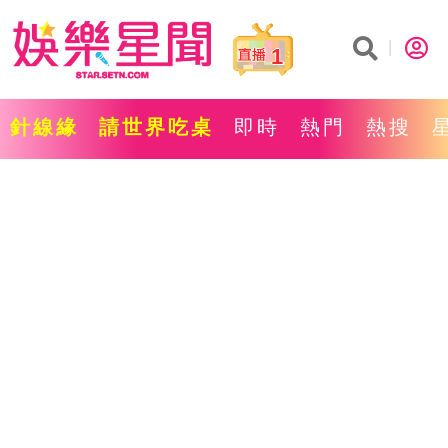
1
針線緣
請世界吃桌
即時
熱門
熱搜