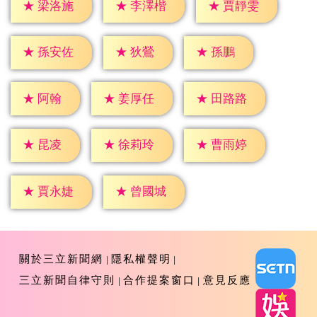
★
梁洛施
★
李澤楷
★
賈靜雯
★
狄鶯
★
孫鵬
★
孫安佐
★
阿翰
★
姜厚任
★
田路路
★
昆凌
★
徐莉玲
★
曹雨婷
★
賈永婕
★
曾國城
關於三立新聞網
隱私權聲明
三立新聞自律守則
合作提案窗口
意見反應