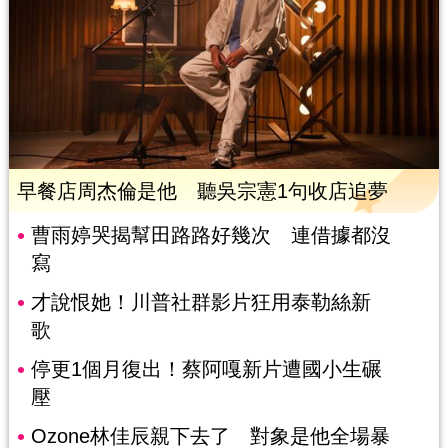
早餐店周杰倫是他 聽吳宗憲1句收店追夢
曹雨婷哭揭幫田路路好幾次 連借據都沒
寫
才說恨她！川普社群影片狂用泰勒絲新
歌
停更1個月復出！蔡阿嘎新片遭國小生碾
壓
Ozone林佳辰親下去了 對象是他全場暴