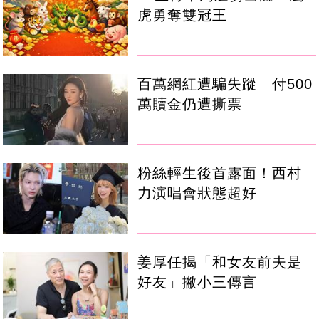
虎勇奪雙冠王
百萬網紅遭騙失蹤 付500
萬贖金仍遭撕票
粉絲輕生後首露面！西村
力演唱會狀態超好
姜厚任揭「和女友前夫是
好友」撇小三傳言