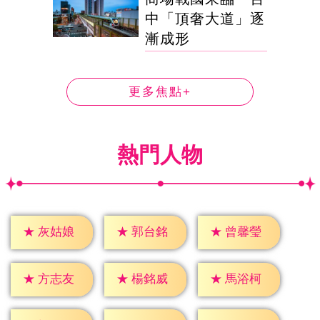
中「頂奢大道」逐
漸成形
更多焦點+
熱門人物
★
灰姑娘
★
郭台銘
★
曾馨瑩
★
方志友
★
楊銘威
★
馬浴柯