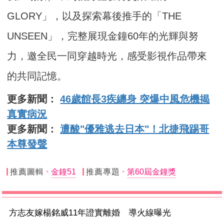
GLORY」，以及探索幕後推手的「THE
UNSEEN」，完整展現金鐘60年的光輝與努
力，邀全民一同穿越時光，感受影視作品帶來
的共同記憶。
更多新聞：
46歲館長3疾纏身 突爆中風危機揭
真實病況
更多新聞：
遭酸"優雅逃去日本"！北捷飛踢哥
本尊發聲
推薦圖輯
金鐘51
推薦專題
第60屆金鐘獎
方志友嫁楊銘威11年證實離婚 導火線曝光