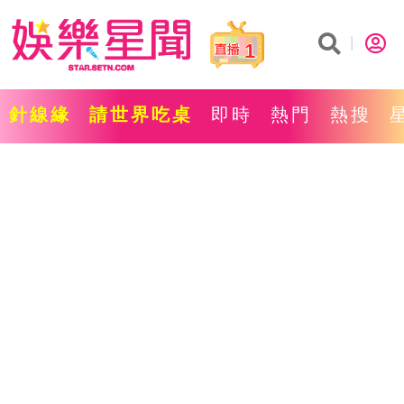
1
針線緣
請世界吃桌
即時
熱門
熱搜