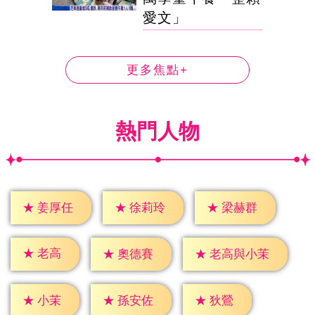
愛文」
更多焦點+
熱門人物
★
姜厚任
★
徐莉玲
★
梁赫群
★
老高
★
奧德賽
★
老高與小茉
★
小茉
★
狄鶯
★
孫安佐