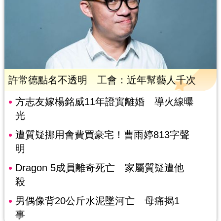
許常德點名不透明 工會：近年幫藝人千次
方志友嫁楊銘威11年證實離婚 導火線曝
光
遭質疑挪用會費買豪宅！曹雨婷813字聲
明
Dragon 5成員離奇死亡 家屬質疑遭他
殺
男偶像背20公斤水泥墜河亡 母痛揭1
事