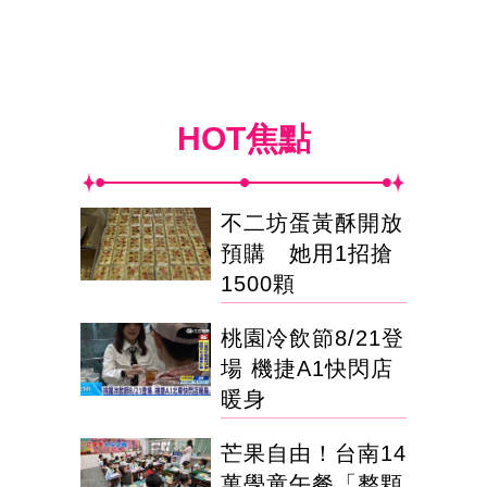
HOT焦點
不二坊蛋黃酥開放
預購 她用1招搶
1500顆
桃園冷飲節8/21登
場 機捷A1快閃店
暖身
芒果自由！台南14
萬學童午餐「整顆