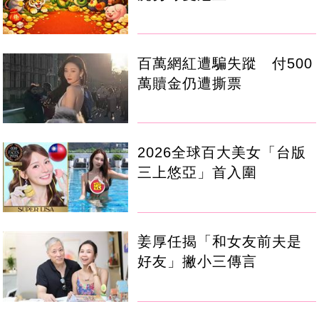
百萬網紅遭騙失蹤 付500
萬贖金仍遭撕票
2026全球百大美女「台版
三上悠亞」首入圍
姜厚任揭「和女友前夫是
好友」撇小三傳言