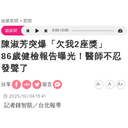
娛樂星聞
星聞
0:00
0:00
聽新聞
陳淑芳突爆「欠我2座獎」
86歲健檢報告曝光！醫師不忍
發聲了
A-
A
A+
分享
留言
2025/10/06 13:41
記者鍾智凱／台北報導