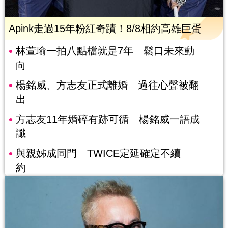
Apink走過15年粉紅奇蹟！8/8相約高雄巨蛋
林萱瑜一拍八點檔就是7年 鬆口未來動
向
楊銘威、方志友正式離婚 過往心聲被翻
出
方志友11年婚碎有跡可循 楊銘威一語成
讖
與親姊成同門 TWICE定延確定不續
約