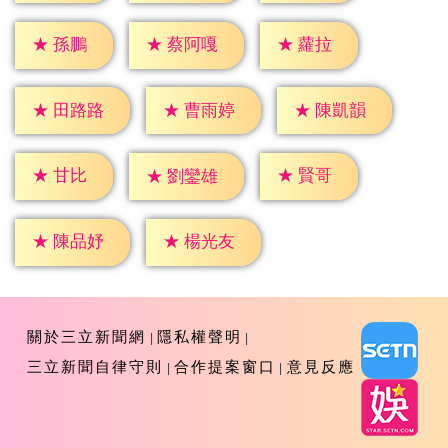
★
孫鵬
★
蘿拉
★
蔡阿嘎
★
田路路
★
曹雨婷
★
陳凱韻
★
甘比
★
賢哥
★
劉鑾雄
★
陳品妤
★
楊光友
關於三立新聞網
隱私權聲明
三立新聞自律守則
合作提案窗口
意見反應