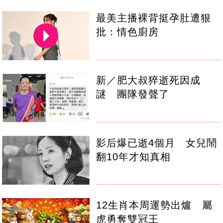
最美主播裸背挺孕肚遭狠
批：情色廚房
新／肥大叔猝逝死因成
謎 團隊發聲了
影后爆已逝4個月 女兒鬧
翻10年才知真相
12生肖本周運勢出爐 屬
虎勇奪雙冠王