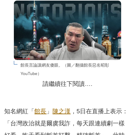
館長言論讓網友傻眼。（圖／翻攝館長惡名昭彰
YouTube）
請繼續往下閱讀….
知名網紅「
館長
」
陳之漢
，5日在直播上表示：
「台灣政治就是爾虞我詐，每天跟連續劇一樣