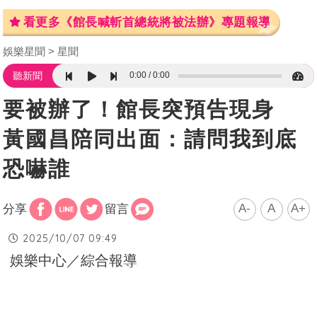
看更多《館長喊斬首總統將被法辦》專題報導
娛樂星聞
星聞
0:00
0:00
聽新聞
要被辦了！館長突預告現身
黃國昌陪同出面：請問我到底
恐嚇誰
A-
A
A+
分享
留言
2025/10/07 09:49
娛樂中心／綜合報導