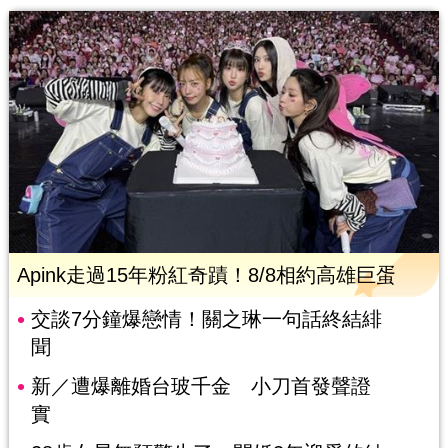
Apink走過15年粉紅奇蹟！8/8相約高雄巨蛋
交談7分鐘爆戀情！關之琳一句話終結緋
聞
新／遭爆離婚台玻千金 小刀首發聲證
實