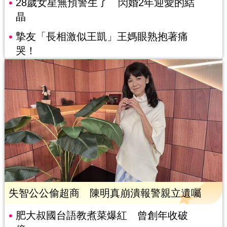
28歲女星無預警生了 閃婚2年迎愛的結
晶
摯友「長相激似王凱」王媽眼熟抱著痛
哭！
失智公公偷超商 陳明真崩潰報警親立遺囑
肥大叔國台語教煮菜爆紅 曾創年收破