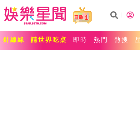
1
針線緣
請世界吃桌
即時
熱門
熱搜