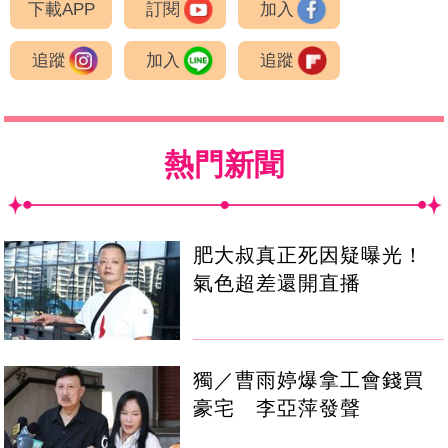
下載APP
訂閱
加入
追蹤
加入
追蹤
熱門新聞
肥大叔真正死因疑曝光！
氣色超差還開直播
獨／曹雨婷爆拿工會錢買
豪宅 李亞萍發聲