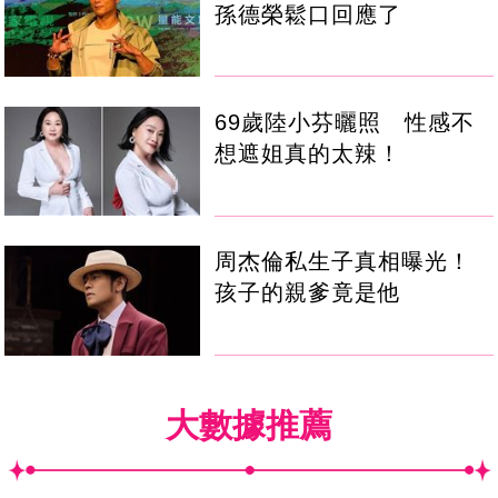
孫德榮鬆口回應了
69歲陸小芬曬照 性感不
想遮姐真的太辣！
周杰倫私生子真相曝光！
孩子的親爹竟是他
大數據推薦