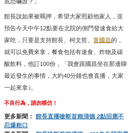
底恐嚇誰？」
館長說如果被羈押，希望大家照顧他家人，並
預告今天中午12點要在北院的側門發速食給大
家吃，只要是支持館長、柯文哲、
黃國昌
的，
就可以免費來拿，餐食包括有速食、炸物及碳
酸飲料，他訂100份，「我會跟國昌坐在那邊聊
最近發生的事情，大約40分鐘也會直播，大家
一起來拿｣。
不良行為，請勿模仿！
更多新聞：
館長直播嗆斬首賴清德 2點回應不
忍爆粗口