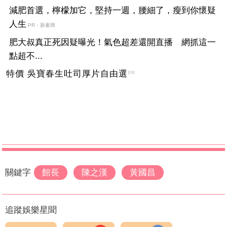
減肥首選，檸檬加它，堅持一週，腰細了，瘦到你懷疑
人生
PR・新素簡
肥大叔真正死因疑曝光！氣色超差還開直播 網抓這一
點超不...
特價 吳寶春生吐司厚片自由選
PR
關鍵字
館長
陳之漢
黃國昌
追蹤娛樂星聞