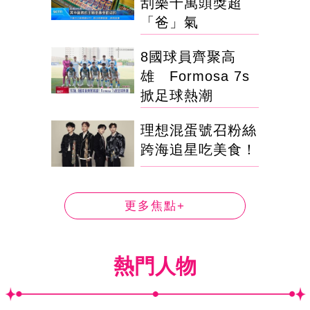
刮樂千萬頭獎超
「爸」氣
8國球員齊聚高
雄 Formosa 7s
掀足球熱潮
理想混蛋號召粉絲
跨海追星吃美食！
更多焦點+
熱門人物