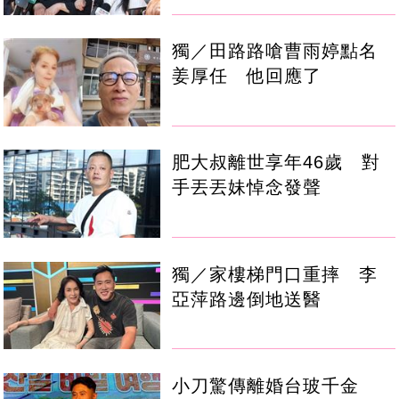
獨／田路路嗆曹雨婷點名
姜厚任 他回應了
肥大叔離世享年46歲 對
手丟丟妹悼念發聲
獨／家樓梯門口重摔 李
亞萍路邊倒地送醫
小刀驚傳離婚台玻千金