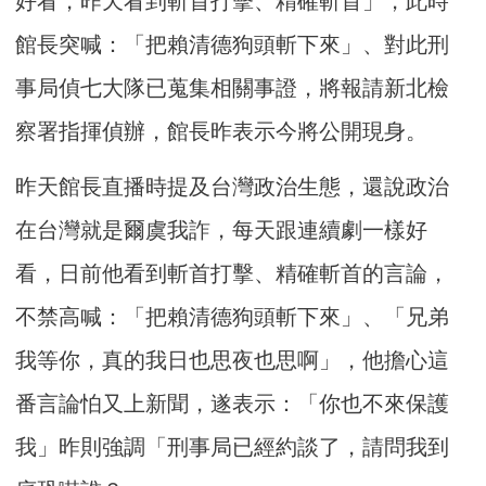
好看，昨天看到斬首打擊、精確斬首」，此時
館長突喊：「把賴清德狗頭斬下來」、對此刑
事局偵七大隊已蒐集相關事證，將報請新北檢
察署指揮偵辦，館長昨表示今將公開現身。
昨天館長直播時提及台灣政治生態，還說政治
在台灣就是爾虞我詐，每天跟連續劇一樣好
看，日前他看到斬首打擊、精確斬首的言論，
不禁高喊：「把賴清德狗頭斬下來」、「兄弟
我等你，真的我日也思夜也思啊」，他擔心這
番言論怕又上新聞，遂表示：「你也不來保護
我」昨則強調「刑事局已經約談了，請問我到