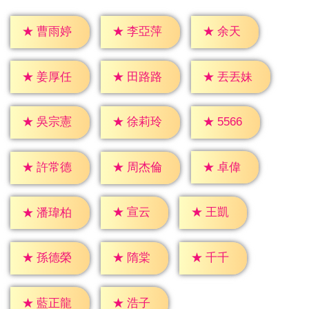
★
余天
★
曹雨婷
★
李亞萍
★
姜厚任
★
田路路
★
丟丟妹
★
5566
★
吳宗憲
★
徐莉玲
★
卓偉
★
許常德
★
周杰倫
★
宣云
★
王凱
★
潘瑋柏
★
隋棠
★
千千
★
孫德榮
★
浩子
★
藍正龍