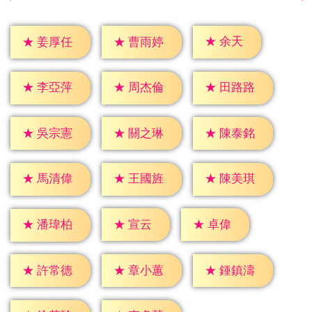
★
余天
★
姜厚任
★
曹雨婷
★
李亞萍
★
周杰倫
★
田路路
★
吳宗憲
★
關之琳
★
陳泰銘
★
馬清偉
★
王國旌
★
陳美琪
★
宣云
★
卓偉
★
潘瑋柏
★
許常德
★
章小蕙
★
鍾鎮濤