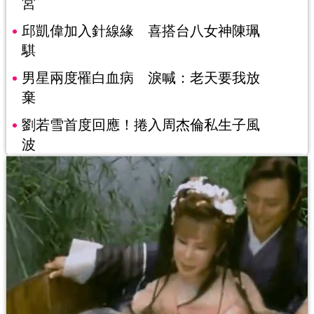
宮
邱凱偉加入針線緣 喜搭台八女神陳珮
騏
男星兩度罹白血病 淚喊：老天要我放
棄
劉若雪首度回應！捲入周杰倫私生子風
波