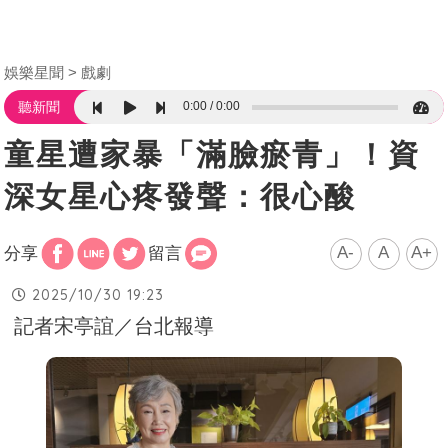
娛樂星聞
戲劇
0:00
0:00
聽新聞
童星遭家暴「滿臉瘀青」！資
深女星心疼發聲：很心酸
A-
A
A+
分享
留言
2025/10/30 19:23
記者宋亭誼／台北報導