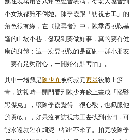
她在現場用各式角色聲音表演，從老人嗓音到
小女孩都難不倒她。陳季霞跟「訪視志工」的
角色很有緣，在《搜尋者》中，陳季霞挑戰基
隆的山坡小巷，發現到要做好事，真的要有健
康的身體；這一次要挑戰的是面對一群小朋友
「要有足夠耐心，一開始有點害怕」。
其中一場戲是
陳少卉
被柯叔元
家暴
後臉上瘀
青，訪視時一開門看到陳少卉臉上畫成「怪醫
黑傑克」，讓陳季霞覺得「很心酸，也佩服他
的勇敢」，如果沒有訪視志工去找到他們，可
能永遠就陷在爛泥中都出不來了。拍完後陳季