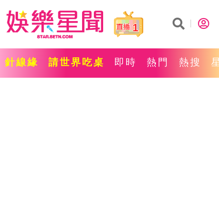
1
針線緣
請世界吃桌
即時
熱門
熱搜