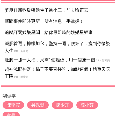
姜厚任新歡爆帶婚生子當小三！前夫嗆正宮
新聞事件即時更新 所有消息一手掌握！
追蹤訂閱娛樂星聞 給你最即時的娛樂星鮮事
減肥首選，檸檬加它，堅持一週，腰細了，瘦到你懷疑
人生
PR・新素簡
肚腩一抓一大把，只需1個雞蛋，用一個瘦一個
PR・新素簡
超神減肥神器！橘子不要直接吃，加點這個！體重天天
下降
PR・新素簡
關鍵字
陳季霞
吳政勳
陳少卉
陸小芬
家暴