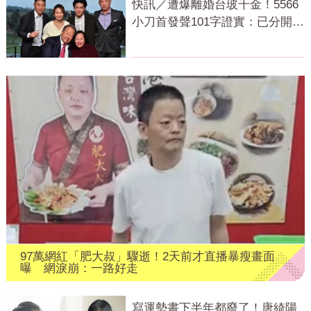
快訊／遭爆離婚台玻千金！5566
小刀首發聲101字證實：已分開一
段時間
97萬網紅「肥大叔」驟逝！2天前才直播暴瘦畫面
曝 網淚崩：一路好走
寫運勢書下半年都廢了！唐綺陽