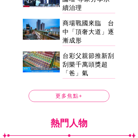
續治理
商場戰國來臨 台
中「頂奢大道」逐
漸成形
台彩父親節推新刮
刮樂千萬頭獎超
「爸」氣
更多焦點+
熱門人物