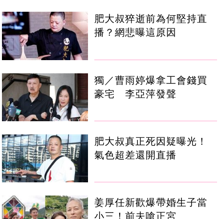
肥大叔猝逝前為何堅持直
播？網悲曝這原因
獨／曹雨婷爆拿工會錢買
豪宅 李亞萍發聲
肥大叔真正死因疑曝光！
氣色超差還開直播
姜厚任新歡爆帶婚生子當
小三！前夫嗆正宮