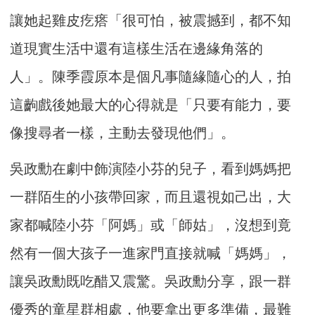
讓她起雞皮疙瘩「很可怕，被震撼到，都不知
道現實生活中還有這樣生活在邊緣角落的
人」。陳季霞原本是個凡事隨緣隨心的人，拍
這齣戲後她最大的心得就是「只要有能力，要
像搜尋者一樣，主動去發現他們」。
吳政勳在劇中飾演陸小芬的兒子，看到媽媽把
一群陌生的小孩帶回家，而且還視如己出，大
家都喊陸小芬「阿媽」或「師姑」，沒想到竟
然有一個大孩子一進家門直接就喊「媽媽」，
讓吳政勳既吃醋又震驚。吳政勳分享，跟一群
優秀的童星群相處，他要拿出更多準備，最難