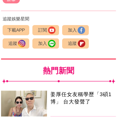
追蹤娛樂星聞
下載APP
訂閱
加入
追蹤
加入
追蹤
熱門新聞
姜厚任女友稱學歷「3碩1
博」 台大發聲了