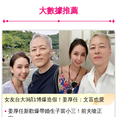
大數據推薦
女友台大3碩1博爆造假！姜厚任：文盲也愛
姜厚任新歡爆帶婚生子當小三！前夫嗆正