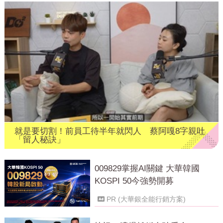
就是要切割！前員工待半年就閃人 蔡阿嘎8字親吐
「留人秘訣」
009829掌握AI關鍵 大華韓國
KOSPI 50今強勢開募
PR (大華銀全能行銷方案)