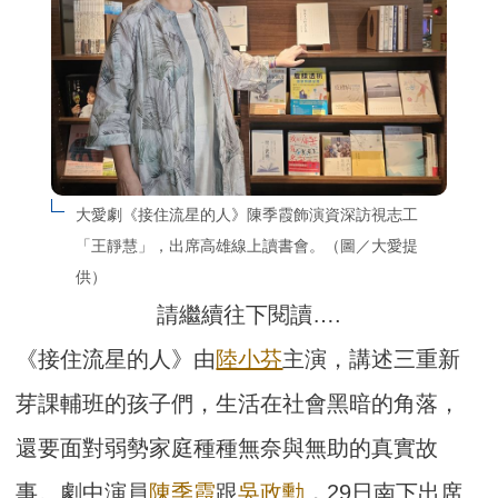
大愛劇《接住流星的人》陳季霞飾演資深訪視志工
「王靜慧」，出席高雄線上讀書會。（圖／大愛提
供）
請繼續往下閱讀….
《接住流星的人》由
陸小芬
主演，講述三重新
芽課輔班的孩子們，生活在社會黑暗的角落，
還要面對弱勢家庭種種無奈與無助的真實故
事。劇中演員
陳季霞
跟
吳政勳
，29日南下出席