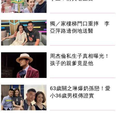
獨／家樓梯門口重摔 李
亞萍路邊倒地送醫
周杰倫私生子真相曝光！
孩子的親爹竟是他
63歲關之琳爆奶孫戀！愛
小36歲男模傳證實