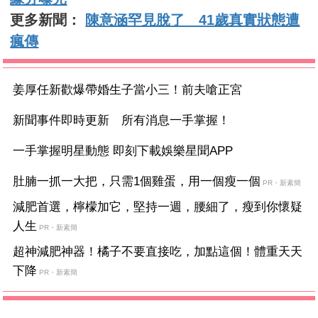
更多新聞：
陳意涵罕見脫了 41歲真實狀態遭
瘋傳
姜厚任新歡爆帶婚生子當小三！前夫嗆正宮
新聞事件即時更新 所有消息一手掌握！
一手掌握明星動態 即刻下載娛樂星聞APP
肚腩一抓一大把，只需1個雞蛋，用一個瘦一個
PR・新素簡
減肥首選，檸檬加它，堅持一週，腰細了，瘦到你懷疑
人生
PR・新素簡
超神減肥神器！橘子不要直接吃，加點這個！體重天天
下降
PR・新素簡