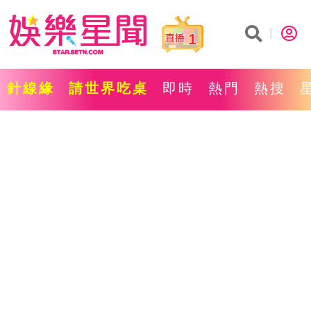
1
針線緣
請世界吃桌
即時
熱門
熱搜