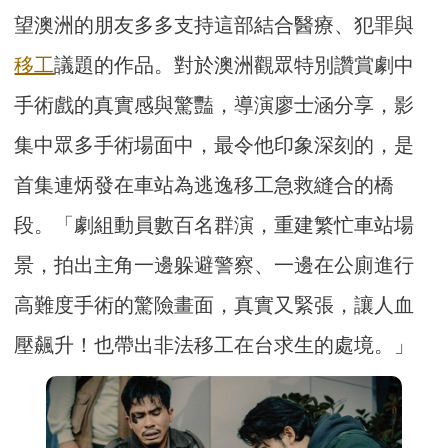
望澳洲的朋友多多支持這部結合醫療、犯罪與
移工
議題的作品。對於澳洲觀眾特別讚賞劇中
手術戲的真實感與驚豔，導演廖士涵分享，影
集中眾多手術場面中，最令他印象深刻的，是
首集連炳發在車站為逃逸移工急救縫合的橋
段。「劇組動員數百名群演，重建繁忙車站場
景，拍出主角一邊躲避警察、一邊在公廁進行
高難度手術的驚險畫面，真實又緊張，讓人血
壓飆升！也帶出非法移工在台求生的處境。」