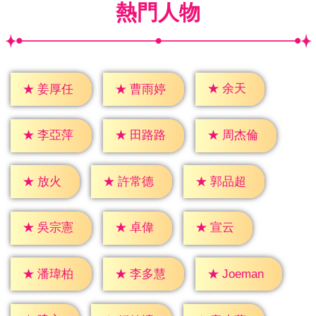
熱門人物
★
余天
★
姜厚任
★
曹雨婷
★
李亞萍
★
田路路
★
周杰倫
★
放火
★
許常德
★
郭品超
★
卓偉
★
宣云
★
吳宗憲
★
潘瑋柏
★
李多慧
★
Joeman