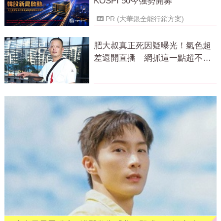
KOSPI 50今強勢開募
PR (大華銀全能行銷方案)
肥大叔真正死因疑曝光！氣色超
差還開直播 網抓這一點超不合
理