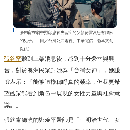
張鈞甯在劇中照顧患有失智症的父親傅雷及患有腦麻
的兒子。（圖／台灣公共電視、中華電信、瀚草文創
提供）
張鈞甯
聽到上架消息後，感到十分榮幸與興
奮，對於澳洲民眾封她為「台灣女神」，她謙
虛表示：「能被這樣稱呼真的榮幸，但我更希
望觀眾能看到角色中展現的女性力量與社會意
識。」
張鈞甯飾演的鄭琬平醫師是「三明治世代」女