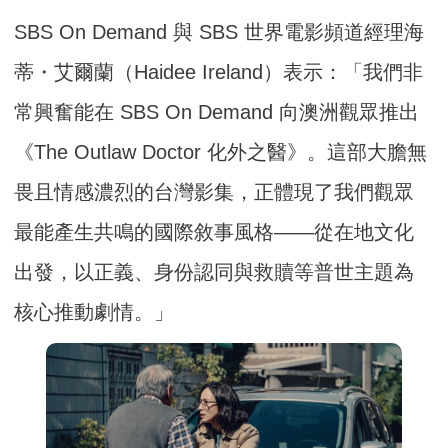
SBS On Demand 與 SBS 世界電影頻道經理海
蒂・艾爾蘭（Haidee Ireland）表示：「我們非
常興奮能在 SBS On Demand 向澳洲觀眾推出
《The Outlaw Doctor 化外之醫》。這部大膽無
畏且情感濃烈的台灣影集，正體現了我們觀眾
最能產生共鳴的國際敘事風格——從在地文化
出發，以正義、身份認同與救贖等普世主題為
核心推動劇情。」