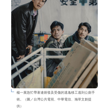
楊一展急忙帶著連炳發及受傷的逃逸移工逃到公廁手
術。（圖／台灣公共電視、中華電信、瀚草文創提
供）