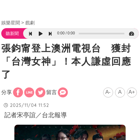
娛樂星聞
戲劇
0:00
0:00
聽新聞
張鈞甯登上澳洲電視台 獲封
「台灣女神」！本人謙虛回應
了
A-
A
A+
分享
留言
2025/11/04 11:52
記者宋亭誼／台北報導