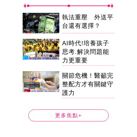
執法重壓 外送平
台還有選擇？
AI時代!培養孩子
思考.解決問題能
力更重要
關節危機！醫籲完
整配方才有關鍵守
護力
更多焦點+