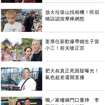
放火垃圾山找相機！民宿
稱誤認按摩棒網怒
姜厚任新歡爆帶婚生子當
小三！前夫嗆正宮
肥大叔真正死因疑曝光！
氣色超差還開直播
獨／家樓梯門口重摔 李