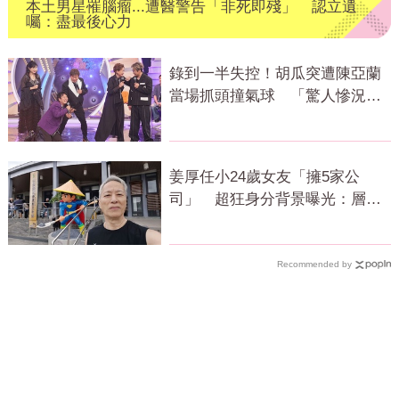
本土男星罹腦瘤...遭醫警告「非死即殘」 認立遺
囑：盡最後心力
錄到一半失控！胡瓜突遭陳亞蘭
當場抓頭撞氣球 「驚人慘況」
曝光
姜厚任小24歲女友「擁5家公
司」 超狂身分背景曝光：層級
比我高
Recommended by