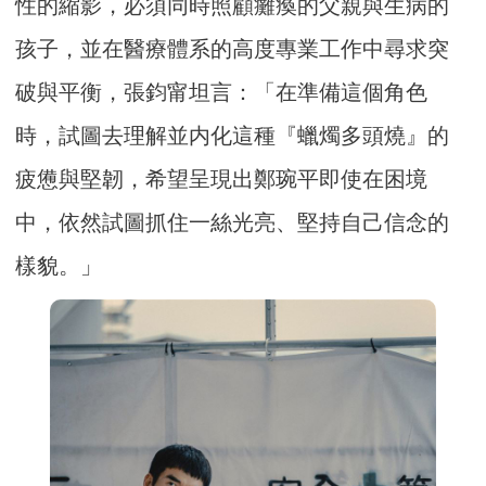
性的縮影，必須同時照顧癱瘓的父親與生病的
孩子，並在醫療體系的高度專業工作中尋求突
破與平衡，張鈞甯坦言：「在準備這個角色
時，試圖去理解並内化這種『蠟燭多頭燒』的
疲憊與堅韌，希望呈現出鄭琬平即使在困境
中，依然試圖抓住一絲光亮、堅持自己信念的
樣貌。」