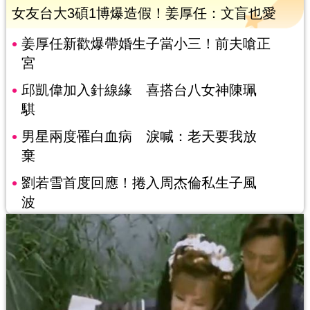
女友台大3碩1博爆造假！姜厚任：文盲也愛
姜厚任新歡爆帶婚生子當小三！前夫嗆正
宮
邱凱偉加入針線緣 喜搭台八女神陳珮
騏
男星兩度罹白血病 淚喊：老天要我放
棄
劉若雪首度回應！捲入周杰倫私生子風
波