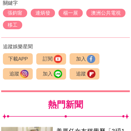
關鍵字
張鈞甯
連炳發
楊一展
澳洲公共電視
移工
追蹤娛樂星聞
下載APP
訂閱
加入
追蹤
加入
追蹤
熱門新聞
姜厚任女友稱學歷「3碩1