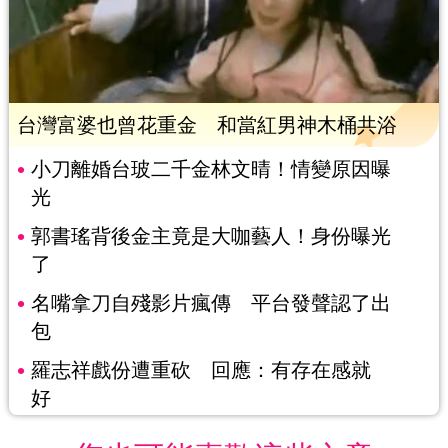
台灣富婆也曾花重金 和當紅男神木桶共浴
小刀離婚台玻二千金林文晴！情變原因曝
光
郭書瑤背後金主竟是大咖藝人！身份曝光
了
名嘴拿刀自殘影片瘋傳 平台發聲認了出
包
羅志祥戲份遭重砍 回應：有存在感就
好