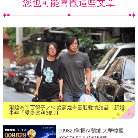
您也可能喜歡這些文章
蕭煌奇半百得子／50歲蕭煌奇喜迎愛情結晶 新婚
半年「愛妻懷孕3個月」
009829掌握AI關鍵 大華韓國