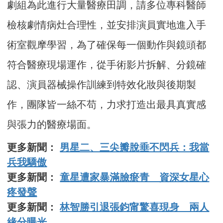
劇組為此進行大量醫療田調，請多位專科醫師
檢核劇情病灶合理性，並安排演員實地進入手
術室觀摩學習，為了確保每一個動作與鏡頭都
符合醫療現場運作，從手術影片拆解、分鏡確
認、演員器械操作訓練到特效化妝與後期製
作，團隊皆一絲不苟，力求打造出最具真實感
與張力的醫療場面。
更多新聞：
男星二、三尖瓣脫垂不閃兵：我當
兵我驕傲
更多新聞：
童星遭家暴滿臉瘀青 資深女星心
疼發聲
更多新聞：
林智勝引退張鈞甯驚喜現身 兩人
緣分曝光