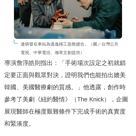
連炳發在車站為逃逸移工急救縫合。（圖／台灣公共
電視、中華電信、瀚草文創提供）
導演詹淳皓則指出：「手術場次設定之初就鎖
定要正面與觀眾對決，證明我們也能拍出媲美
韓國、美國醫療劇的質感。」他透露，創作時
參考了美劇《紐約醫情》（The Knick），企圖
展現醫師在極度艱難條件下完成手術的真實度
和緊湊度。