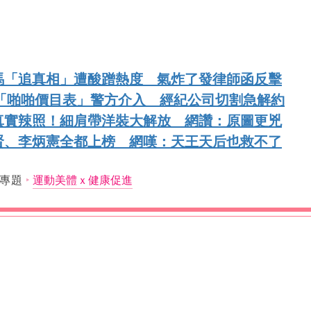
馬「追真相」遭酸蹭熱度 氣炸了發律師函反擊
傳「啪啪價目表」警方介入 經紀公司切割急解約
真實辣照！細肩帶洋裝大解放 網讚：原圖更兇
賢、李炳憲全都上榜 網嘆：天王天后也救不了
專題
運動美體ｘ健康促進