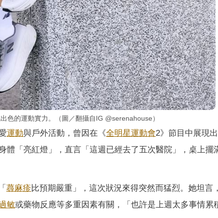
的運動實力。（圖／翻攝自IG @serenahouse）
愛
運動
與戶外活動，曾因在《
全明星運動會
2》節目中展現
身體「亮紅燈」，直言「這週已經去了五次醫院」，桌上擺
「
蕁麻疹
比預期嚴重」，這次狀況來得突然而猛烈。她坦言
過敏
或藥物反應等多重因素有關，「也許是上週太多事情累