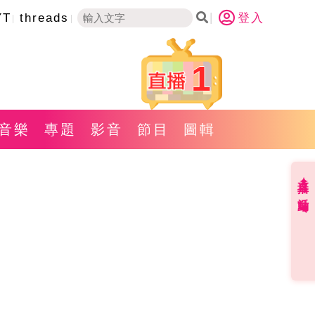
YT
threads
登入
1
音樂
專題
影音
節目
圖輯
直播✦活動