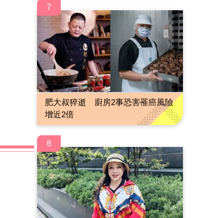
7
肥大叔猝逝 廚房2事恐害罹癌風險
增近2倍
8