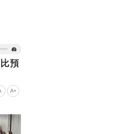
：比預
A
A+