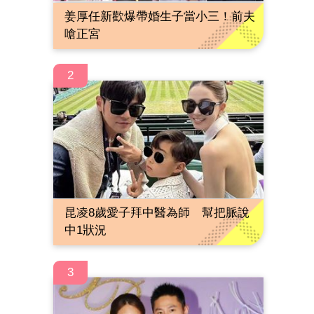
姜厚任新歡爆帶婚生子當小三！前夫
嗆正宮
2
昆凌8歲愛子拜中醫為師 幫把脈說
中1狀況
3