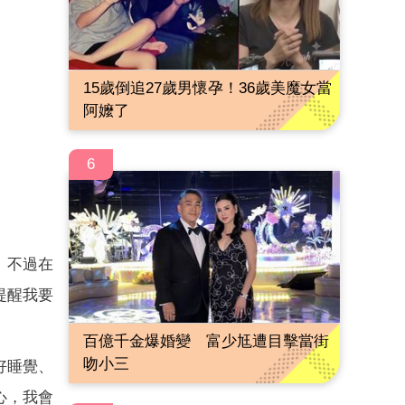
15歲倒追27歲男懷孕！36歲美魔女當
阿嬤了
6
。不過在
提醒我要
百億千金爆婚變 富少尪遭目擊當街
吻小三
好睡覺、
心，我會