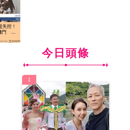
超失控！
機門 泰
ed by
今日頭條
1