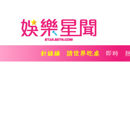
針線緣
請世界吃桌
即時