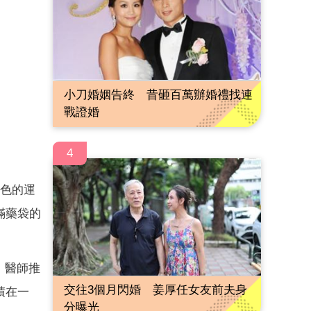
小刀婚姻告終 昔砸百萬辦婚禮找連
戰證婚
4
出色的運
滿藥袋的
，醫師推
交往3個月閃婚 姜厚任女友前夫身
積在一
分曝光