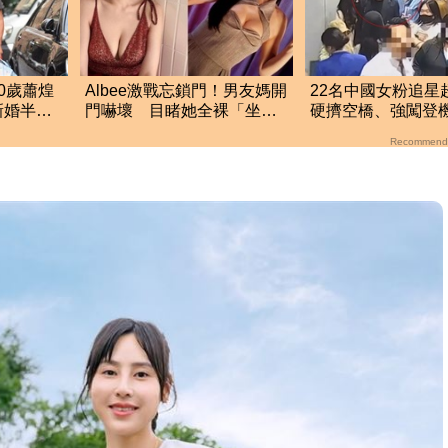
0歲蕭煌
Albee激戰忘鎖門！男友媽開
22名中國女粉追星
新婚半年
門嚇壞 目睹她全裸「坐她
硬擠空橋、強闖登
兒子身上」
航硬起來全拒載
Recommend