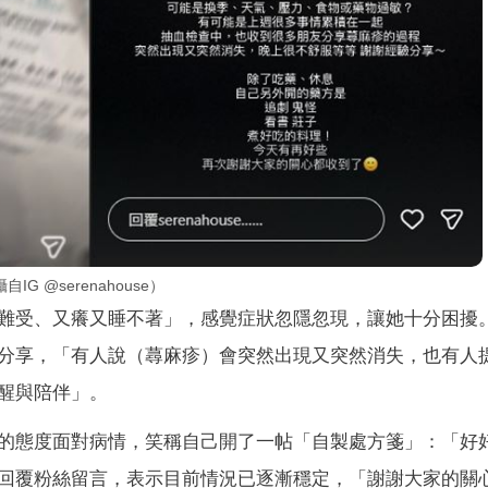
 @serenahouse）
難受、又癢又睡不著」，感覺症狀忽隱忽現，讓她十分困擾
分享，「有人說（蕁麻疹）會突然出現又突然消失，也有人
醒與陪伴」。
的態度面對病情，笑稱自己開了一帖「自製處方箋」：「好
回覆粉絲留言，表示目前情況已逐漸穩定，「謝謝大家的關