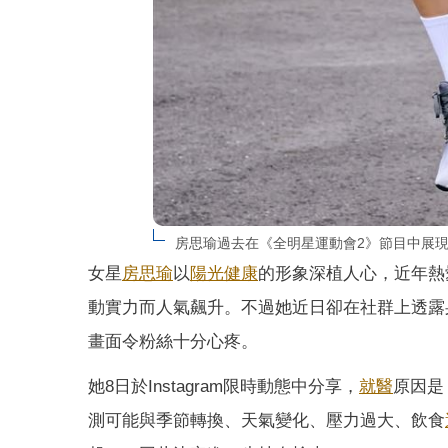
房思瑜過去在《全明星運動會2》節目中展現出色
女星
房思瑜
以
陽光
健康
的形象深植人心，近年熱
動實力而人氣飆升。不過她近日卻在社群上透露
畫面令粉絲十分心疼。
她8日於Instagram限時動態中分享，
就醫
原因是
測可能與季節轉換、天氣變化、壓力過大、飲食