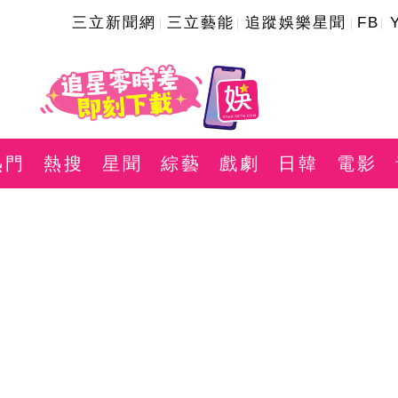
三立新聞網
三立藝能
追蹤娛樂星聞
FB
熱門
熱搜
星聞
綜藝
戲劇
日韓
電影