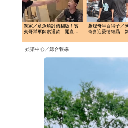
獨家／章魚燒討債翻版！賓
蕭煌奇半百得子／5
賓哥幫軍師索退款 開直播
奇喜迎愛情結晶 
炒作店家急報案
「愛妻懷孕3個月」
娛樂中心／綜合報導