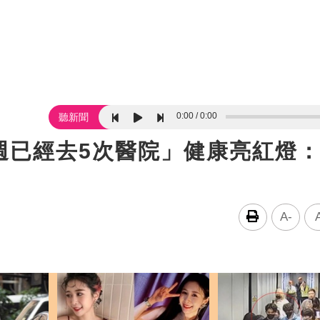
0:00
0:00
聽新聞
週已經去5次醫院」健康亮紅燈
A-