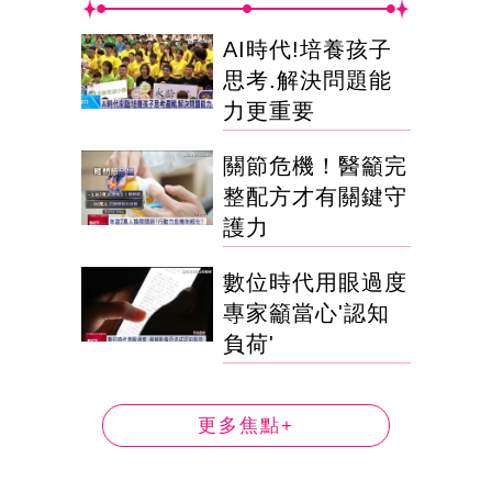
AI時代!培養孩子
思考.解決問題能
力更重要
關節危機！醫籲完
整配方才有關鍵守
護力
數位時代用眼過度
專家籲當心'認知
負荷'
更多焦點+