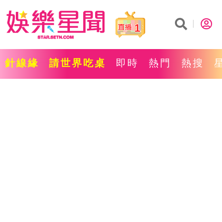
1
針線緣
請世界吃桌
即時
熱門
熱搜