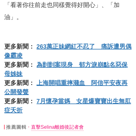
「看著你往前走也同樣覺得好開心」、「加
油」。
更多新聞：
263萬正妹網紅不忍了 痛訴遭男偶
像霸凌
更多新聞：
為剴剴案現身 郁方淚崩點名惡保
母姊妹
更多新聞：
上海開唱重摔濺血 阿信平安夜再
公開發聲
更多新聞：
7月懷孕當媽 女星爆寶寶出生無肛
症夭折
推薦圖輯
直擊Selina離婚後記者會