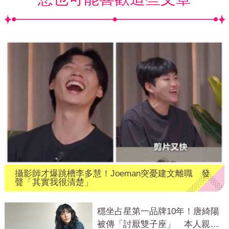
攝影師才爆跳槽李多慧！Joeman突憂建文離職 發
聲「其實我很清楚」
穩坐占星第一品牌10年！唐綺陽
被傳「討厭雙子座」 本人親揭