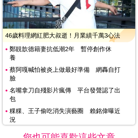
46歲料理網紅肥大叔逝！月業績千萬3心法
鄭靚歆德籍妻抗低潮2年 暫停創作休
養
蔡阿嘎喊怕被炎上做最好準備 網轟自打
臉
名嘴拿刀自殘影片瘋傳 平台發聲認了出
包
粿粿、王子偷吃消失演藝圈 賴銘偉曝近
況
您也可能喜歡這些文章