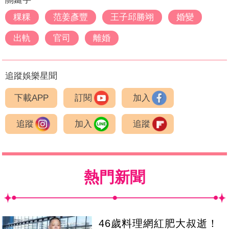
粿粿
范姜彥豐
王子邱勝翊
婚變
出軌
官司
離婚
追蹤娛樂星聞
下載APP
訂閱
加入
追蹤
加入
追蹤
熱門新聞
46歲料理網紅肥大叔逝！