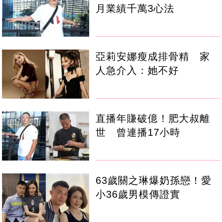
月業績千萬3心法
亞莉安娜瘦成排骨精 家
人急介入：她不好
直播年賺破億！肥大叔離
世 曾連播17小時
63歲關之琳爆奶孫戀！愛
小36歲男模傳證實