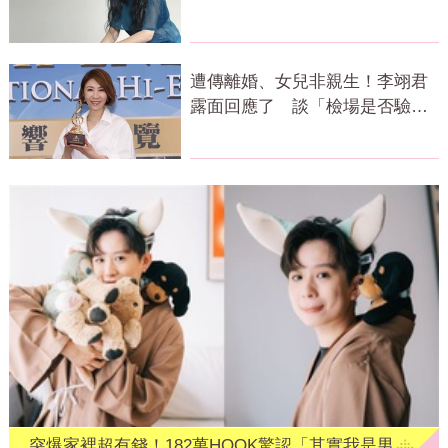
真相
遭傳離婚、女兒非親生！李翊君
露面回應了 談「檢場是否驗
DNA」反應曝
突爆家裡超有錢！182萬HOOK驚認「其實我是男