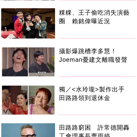
粿粿、王子偷吃消失演藝
圈 賴銘偉曝近況
攝影爆跳槽李多慧！
Joeman憂建文離職發聲
獨／<水玲瓏>製作出手
田路路領到退休金
田路路窮困 許常德開轟
工會理事長曹雨婷