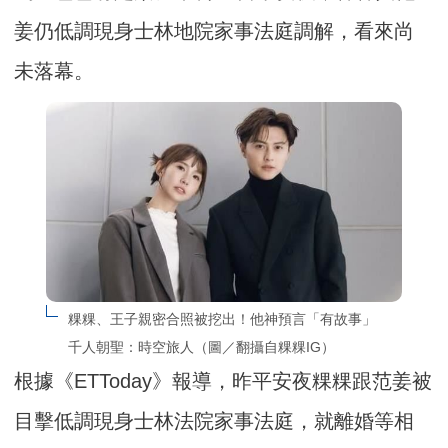
姜仍低調現身士林地院家事法庭調解，看來尚
未落幕。
粿粿、王子親密合照被挖出！他神預言「有故事」　
千人朝聖：時空旅人（圖／翻攝自粿粿IG）
根據《ETToday》報導，昨平安夜粿粿跟范姜被
目擊低調現身士林法院家事法庭，就離婚等相