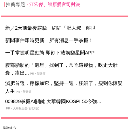
推薦專題
江宏傑、福原愛官司對決
新／2天前最後露臉 網紅「肥大叔」離世
新聞事件即時更新 所有消息一手掌握！
一手掌握明星動態 即刻下載娛樂星聞APP
腹部脂肪的「剋星」找到了，常吃這幾物，吃走大肚
囊，瘦出...
PR・新素簡
減肥首選，檸檬加它，堅持一週，腰細了，瘦到你懷疑
人生
PR・新素簡
009829掌握AI關鍵 大華韓國KOSPI 50今強...
PR・大華銀全能行銷方案
關鍵字