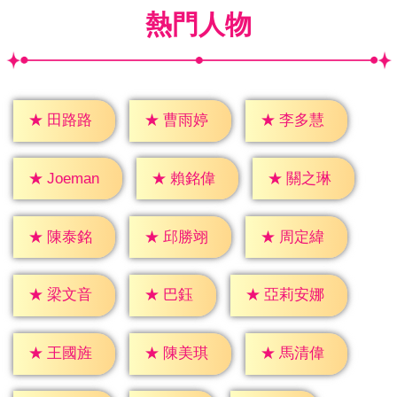
熱門人物
★
田路路
★
曹雨婷
★
李多慧
★
賴銘偉
★
關之琳
★
Joeman
★
陳泰銘
★
邱勝翊
★
周定緯
★
巴鈺
★
梁文音
★
亞莉安娜
★
王國旌
★
陳美琪
★
馬清偉