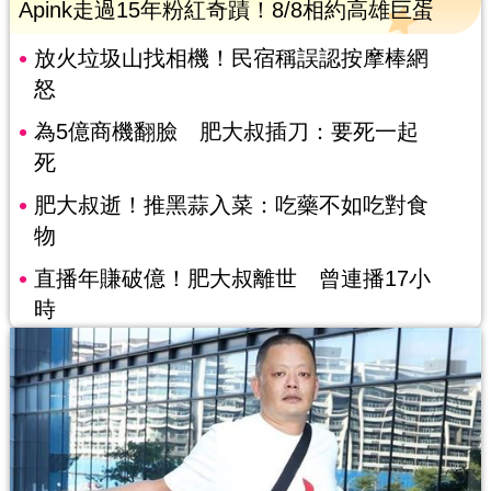
Apink走過15年粉紅奇蹟！8/8相約高雄巨蛋
放火垃圾山找相機！民宿稱誤認按摩棒網
怒
為5億商機翻臉 肥大叔插刀：要死一起
死
肥大叔逝！推黑蒜入菜：吃藥不如吃對食
物
直播年賺破億！肥大叔離世 曾連播17小
時