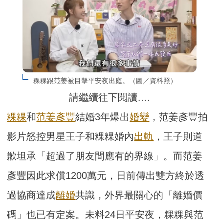
粿粿跟范姜被目擊平安夜出庭。（圖／資料照）
請繼續往下閱讀….
粿粿
和
范姜彥豐
結婚3年爆出
婚變
，范姜彥豐拍
影片怒控男星王子和粿粿婚內
出軌
，王子則道
歉坦承「超過了朋友間應有的界線」。而范姜
彥豐因此求償1200萬元，日前傳出雙方終於透
過協商達成
離婚
共識，外界最關心的「離婚價
碼」也已有定案。未料24日平安夜，粿粿與范