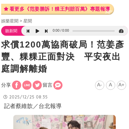
看更多《范姜勝訴！粿王判賠百萬》專題報導
娛樂星聞
星聞
0:00
0:00
聽新聞
求償1200萬協商破局！范姜彥
豐、粿粿正面對決 平安夜出
庭調解離婚
A-
A
A+
分享
留言
2025/12/25 08:35
記者蔡維歆／台北報導