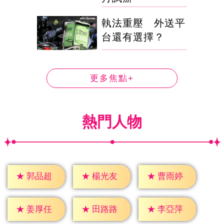
執法重壓 外送平
台還有選擇？
更多焦點+
熱門人物
★
郭品超
★
楊光友
★
曹雨婷
★
姜厚任
★
田路路
★
李亞萍