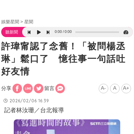
娛樂星聞
星聞
0:00
0:00
聽新聞
許瑋甯認了念舊！「被問楊丞
琳」鬆口了 憶往事一句話吐
好友情
A-
A
A+
分享
留言
2026/02/06 16:39
記者林汝珊／台北報導