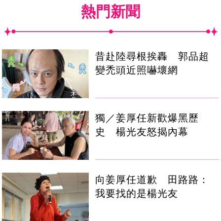
熱門新聞
昔赴陸尋根挨轟 郭品超
變禿頭近照嚇壞網
獨／姜厚任新歡爆黑歷
史 楊光友怒揭內幕
向姜厚任道歉 田路路：
我要找的是楊光友