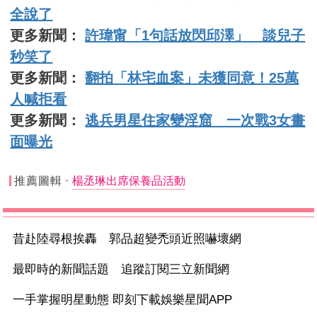
全說了
更多新聞：
許瑋甯「1句話放閃邱澤」 談兒子
秒笑了
更多新聞：
翻拍「林宅血案」未獲同意！25萬
人喊拒看
更多新聞：
逃兵男星住家變淫窟 一次戰3女畫
面曝光
推薦圖輯
楊丞琳出席保養品活動
昔赴陸尋根挨轟 郭品超變禿頭近照嚇壞網
最即時的新聞話題 追蹤訂閱三立新聞網
一手掌握明星動態 即刻下載娛樂星聞APP