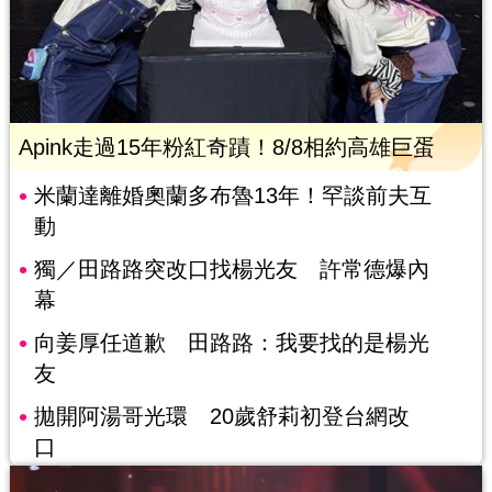
Apink走過15年粉紅奇蹟！8/8相約高雄巨蛋
米蘭達離婚奧蘭多布魯13年！罕談前夫互
動
獨／田路路突改口找楊光友 許常德爆內
幕
向姜厚任道歉 田路路：我要找的是楊光
友
拋開阿湯哥光環 20歲舒莉初登台網改
口