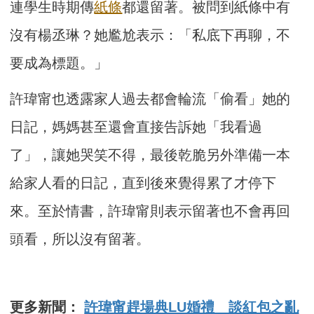
連學生時期傳
紙條
都還留著。被問到紙條中有
沒有楊丞琳？她尷尬表示：「私底下再聊，不
要成為標題。」
許瑋甯也透露家人過去都會輪流「偷看」她的
日記，媽媽甚至還會直接告訴她「我看過
了」，讓她哭笑不得，最後乾脆另外準備一本
給家人看的日記，直到後來覺得累了才停下
來。至於情書，許瑋甯則表示留著也不會再回
頭看，所以沒有留著。
更多新聞：
許瑋甯趕場典LU婚禮 談紅包之亂