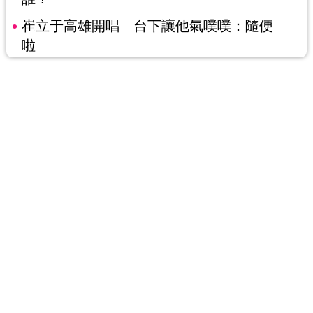
崔立于高雄開唱 台下讓他氣噗噗：隨便
啦