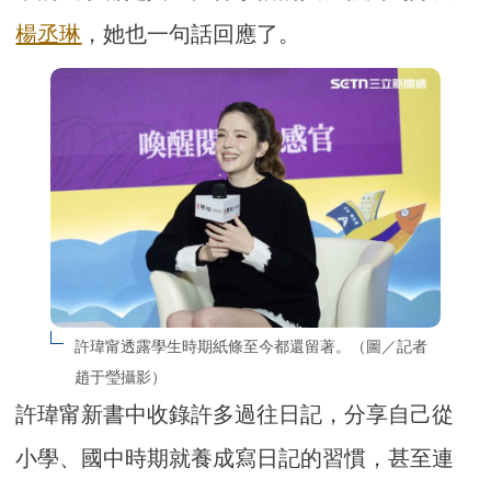
楊丞琳
，她也一句話回應了。
許瑋甯透露學生時期紙條至今都還留著。（圖／記者
趙于瑩攝影）
許瑋甯新書中收錄許多過往日記，分享自己從
小學、國中時期就養成寫日記的習慣，甚至連