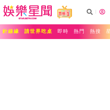
1
針線緣
請世界吃桌
即時
熱門
熱搜