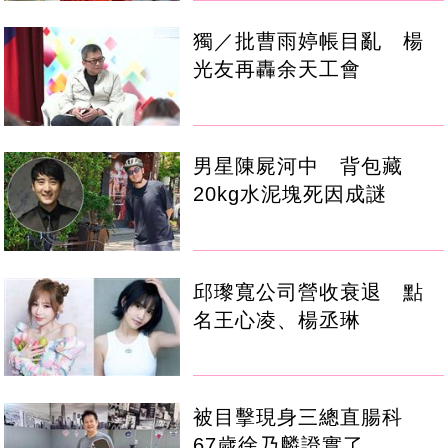
獨／批曹雨婷帳目亂 楊
光友再轟余天工會
男星陳屍河中 背包藏
20kg水泥塊死因成謎
邱瓈寬公司營收衰退 點
名王心凌、楊丞琳
被目擊現身三總直腸科
67歲徐乃麟證實了