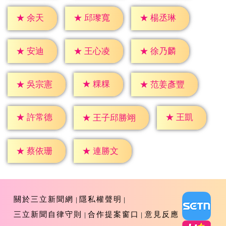
★
余天
★
邱瓈寬
★
楊丞琳
★
安迪
★
王心凌
★
徐乃麟
★
粿粿
★
吳宗憲
★
范姜彥豐
★
王凱
★
許常德
★
王子邱勝翊
★
蔡依珊
★
連勝文
關於三立新聞網
隱私權聲明
三立新聞自律守則
合作提案窗口
意見反應