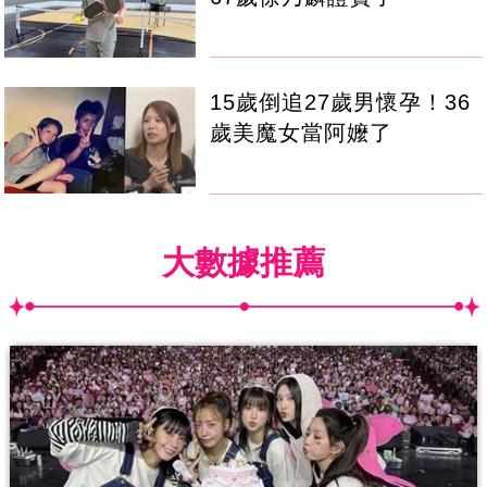
15歲倒追27歲男懷孕！36
歲美魔女當阿嬤了
大數據推薦