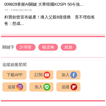
009829掌握AI關鍵 大華韓國KOSPI 50今強...
PR・大華銀全能行銷方案
朴寶劍曾宣布破產！捲入父親8億債務 竟不埋怨爸
爸：想成...
關鍵字
許瑋甯
楊丞琳
紙條
追蹤娛樂星聞
下載APP
訂閱
加入
追蹤
加入
追蹤