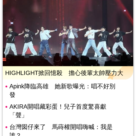
HIGHLIGHT掀回憶殺 擔心後輩太帥壓力大
Apink降臨高雄 她新歌曝光：唱不好別
發
AKIRA開唱藏彩蛋！兒子首度驚喜獻
「聲」
台灣囡仔來了 馬蒔權開唱嗨喊：我是
誰？