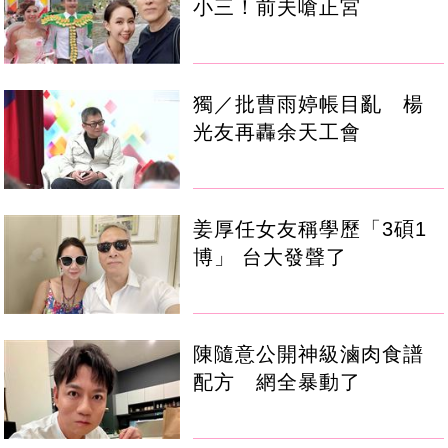
小三！前夫嗆正宮
獨／批曹雨婷帳目亂 楊
光友再轟余天工會
姜厚任女友稱學歷「3碩1
博」 台大發聲了
陳隨意公開神級滷肉食譜
配方 網全暴動了