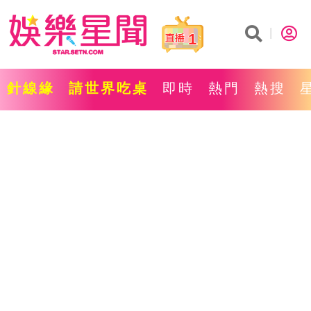
1
針線緣
請世界吃桌
即時
熱門
熱搜