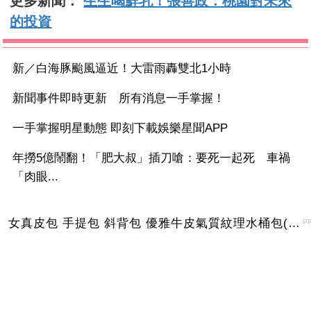
更多新聞：
生生喝鮮乳！張善政：桃園對未來
的投資
新／白海豚颱風逼近！大雷雨轟雙北1小時
新聞事件即時更新 所有消息一手掌握！
一手掌握明星動態 即刻下載娛樂星聞APP
年撈5億鬧翻！「肥大叔」插刀嗆：要死一起死 車禍
「肉眼...
女真皮包 手提包 斜背包 優雅牛皮氣質紋理水桶包(2色)【XBO7950112】＊艾美時尚(現+預)
P