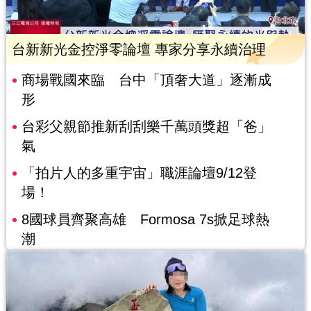
台新新光金控淨零論壇 專家分享永續治理
商場戰國來臨 台中「頂奢大道」逐漸成
形
台彩父親節推新刮刮樂千萬頭獎超「爸」
氣
「拍片人的多重宇宙」職涯論壇9/12登
場！
8國球員齊聚高雄 Formosa 7s掀足球熱
潮