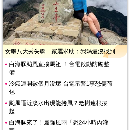
女攀八大秀失聯 家屬求助：我媽還沒找到
白海豚颱風直撲馬祖 ！台電啟動防颱整
備
冷氣連開數個月沒壞 台電示警1事恐傷荷
包
颱風逼近淡水出現龍捲風？老樹連根拔
起
白海豚來了！最強風雨「恐24小時內灌