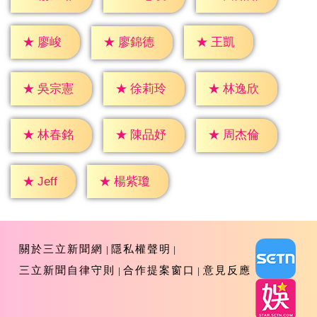
★
廖峻
★
王凱
★
廖錦德
★
吳宗憲
★
徐莉玲
★
林逸欣
★
林春銘
★
陳品妤
★
周杰倫
★
Jeff
★
楊紫瓊
關於三立新聞網
隱私權聲明
三立新聞自律守則
合作提案窗口
意見反應