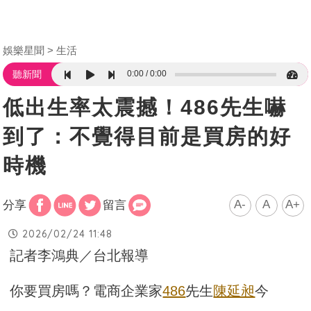
娛樂星聞
生活
0:00
0:00
聽新聞
低出生率太震撼！486先生嚇
到了：不覺得目前是買房的好
時機
A-
A
A+
分享
留言
2026/02/24 11:48
記者李鴻典／台北報導
你要買房嗎？電商企業家
486
先生
陳延昶
今