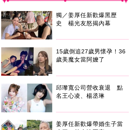
獨／姜厚任新歡爆黑歷
史 楊光友怒揭內幕
15歲倒追27歲男懷孕！36
歲美魔女當阿嬤了
邱瓈寬公司營收衰退 點
名王心凌、楊丞琳
姜厚任新歡爆帶婚生子當