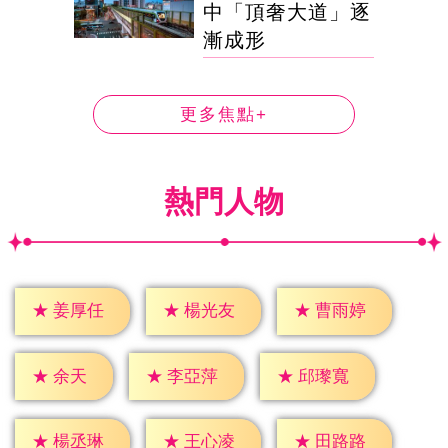
中「頂奢大道」逐
漸成形
更多焦點+
熱門人物
★
姜厚任
★
楊光友
★
曹雨婷
★
余天
★
李亞萍
★
邱瓈寬
★
楊丞琳
★
王心凌
★
田路路