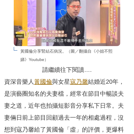
黃國倫分享腎結石病況。（圖／翻攝自《小姐不熙
娣》Youtube）
請繼續往下閱讀….
資深音樂人
黃國倫
與女星
寇乃馨
結婚近20年，
是演藝圈知名的夫妻檔，經常在節目中暢談夫
妻之道，近年也拍攝短影音分享私下日常。夫
妻倆日前上節目回顧過去一年的相處過程，沒
想到寇乃馨給了黃國倫「虛」的評價，更爆料