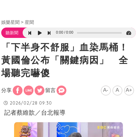
娛樂星聞
星聞
0:00
0:00
聽新聞
「下半身不舒服」血染馬桶！
黃國倫公布「關鍵病因」 全
場聽完嚇傻
A-
A
A+
分享
留言
2026/02/28 09:30
記者蔡維歆／台北報導