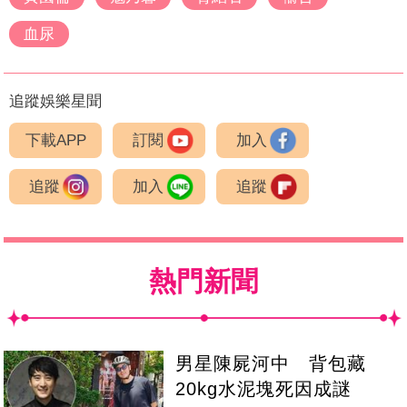
血尿
追蹤娛樂星聞
下載APP
訂閱
加入
追蹤
加入
追蹤
熱門新聞
男星陳屍河中 背包藏
20kg水泥塊死因成謎