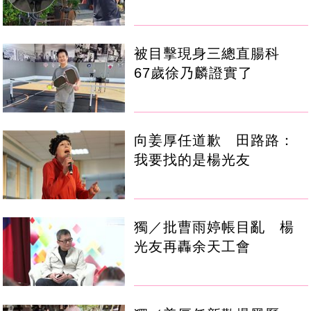
被目擊現身三總直腸科
67歲徐乃麟證實了
向姜厚任道歉 田路路：
我要找的是楊光友
獨／批曹雨婷帳目亂 楊
光友再轟余天工會