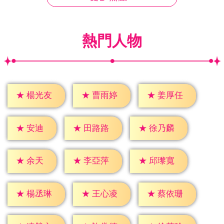
熱門人物
★
楊光友
★
曹雨婷
★
姜厚任
★
安迪
★
田路路
★
徐乃麟
★
余天
★
李亞萍
★
邱瓈寬
★
楊丞琳
★
王心凌
★
蔡依珊