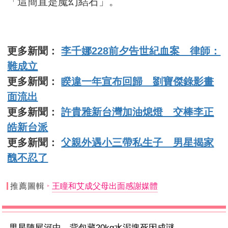
「這簡直是魔幻結石」。
更多新聞：
李千娜228前夕告世紀血案 律師：
難成立
更多新聞：
睽違一年宣布回歸 劉寶傑錄影畫
面流出
更多新聞：
許貴雅新台灣加油熄燈 交棒李正
皓新台派
更多新聞：
父親外遇小三帶私生子 男星揭家
醜不忍了
推薦圖輯
王瞳和艾成父母出面感謝媒體
男星陳屍河中 背包藏20kg水泥塊死因成謎