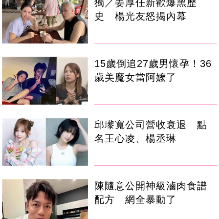
獨／姜厚任新歡爆黑歷
史 楊光友怒揭內幕
15歲倒追27歲男懷孕！36
歲美魔女當阿嬤了
邱瓈寬公司營收衰退 點
名王心凌、楊丞琳
陳隨意公開神級滷肉食譜
配方 網全暴動了