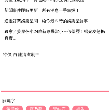
新聞事件即時更新 所有消息一手掌握！
追蹤訂閱娛樂星聞 給你最即時的娛樂星鮮事
獨家／姜厚任小24歲新歡爆當小三假學歷！楊光友怒揭
真實...
特價 白鞋清潔刷
PR
關鍵字
黃國倫
寇乃馨
腎結石
禱告