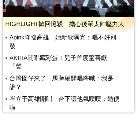
HIGHLIGHT掀回憶殺 擔心後輩太帥壓力大
Apink降臨高雄 她新歌曝光：唱不好別
發
AKIRA開唱藏彩蛋！兒子首度驚喜獻
「聲」
台灣囡仔來了 馬蒔權開唱嗨喊：我是
誰？
崔立于高雄開唱 台下讓他氣噗噗：隨便
啦