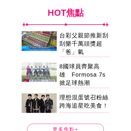
HOT焦點
台彩父親節推新刮
刮樂千萬頭獎超
「爸」氣
8國球員齊聚高
雄 Formosa 7s
掀足球熱潮
理想混蛋號召粉絲
跨海追星吃美食！
更多焦點+