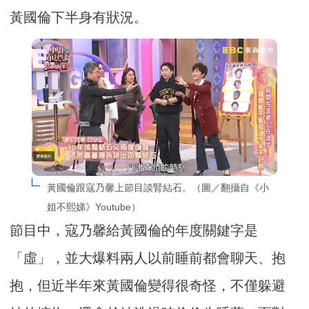
黃國倫下半身有狀況。
黃國倫跟寇乃馨上節目談腎結石。（圖／翻攝自《小
姐不熙娣》Youtube）
節目中，寇乃馨給黃國倫的年度關鍵字是
「虛」，並大爆料兩人以前睡前都會聊天、抱
抱，但近半年來黃國倫變得很奇怪，不僅躲避