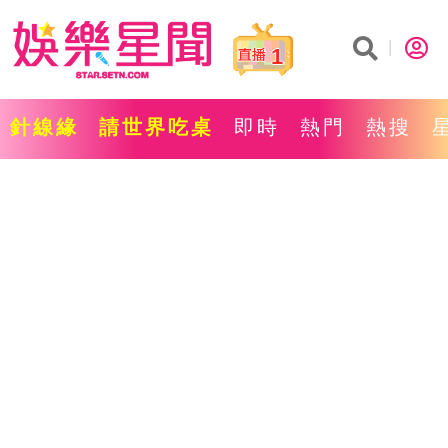
1
針線緣
請世界吃桌
即時
熱門
熱搜