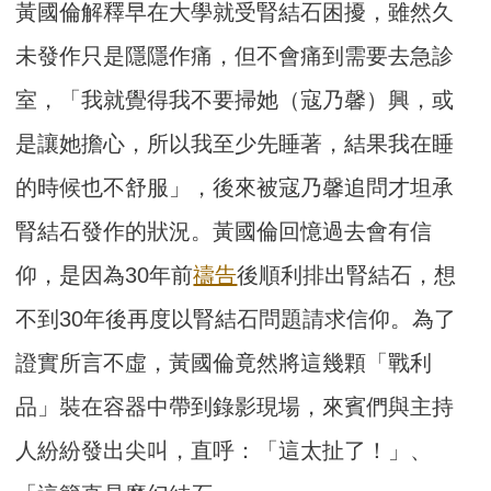
黃國倫解釋早在大學就受腎結石困擾，雖然久
未發作只是隱隱作痛，但不會痛到需要去急診
室，「我就覺得我不要掃她（寇乃馨）興，或
是讓她擔心，所以我至少先睡著，結果我在睡
的時候也不舒服」，後來被寇乃馨追問才坦承
腎結石發作的狀況。黃國倫回憶過去會有信
仰，是因為30年前
禱告
後順利排出腎結石，想
不到30年後再度以腎結石問題請求信仰。為了
證實所言不虛，黃國倫竟然將這幾顆「戰利
品」裝在容器中帶到錄影現場，來賓們與主持
人紛紛發出尖叫，直呼：「這太扯了！」、