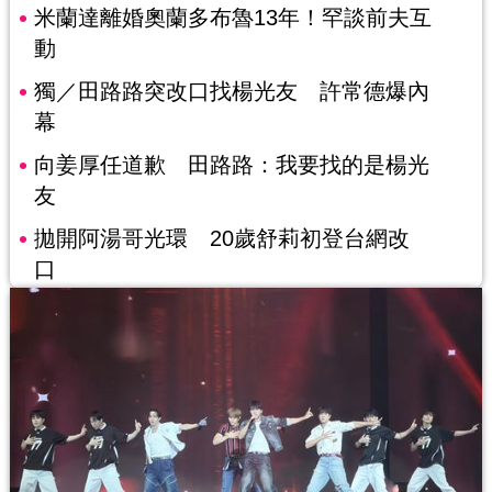
米蘭達離婚奧蘭多布魯13年！罕談前夫互
動
獨／田路路突改口找楊光友 許常德爆內
幕
向姜厚任道歉 田路路：我要找的是楊光
友
拋開阿湯哥光環 20歲舒莉初登台網改
口