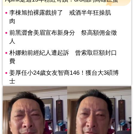
李棟旭拍裸露戲拚了 戒酒半年狂操肌
肉
前黑澀會美眉宣布新身分 祭高額佣金徵
人
朴娜勑前經紀人遭起訴 曾索取巨額封口
費
姜厚任小24歲女友智商146！獲台大3碩博
士