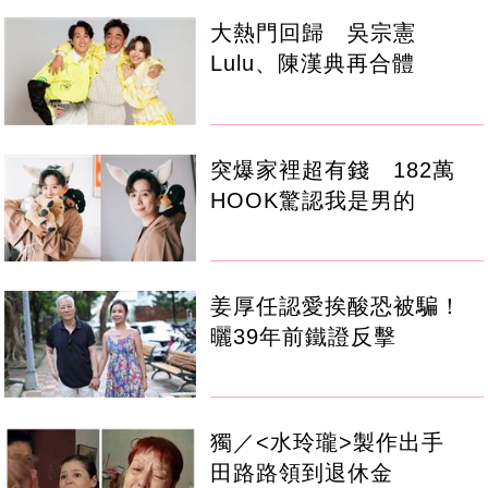
大熱門回歸 吳宗憲
Lulu、陳漢典再合體
突爆家裡超有錢 182萬
HOOK驚認我是男的
姜厚任認愛挨酸恐被騙！
曬39年前鐵證反擊
獨／<水玲瓏>製作出手
田路路領到退休金