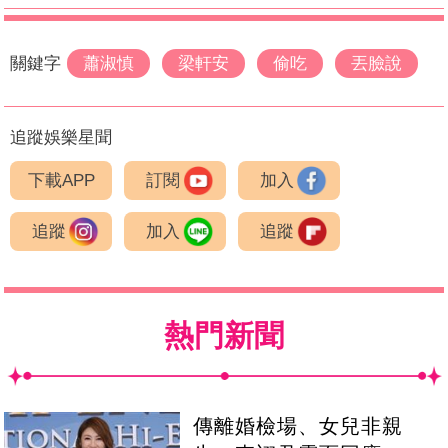
關鍵字
蕭淑慎
梁軒安
偷吃
丟臉說
追蹤娛樂星聞
下載APP
訂閱
加入
追蹤
加入
追蹤
熱門新聞
傳離婚檢場、女兒非親