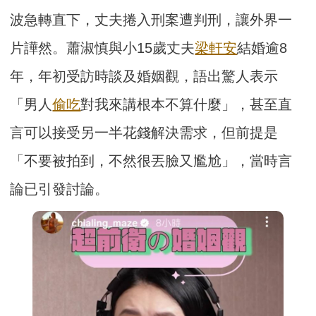
波急轉直下，丈夫捲入刑案遭判刑，讓外界一
片譁然。蕭淑慎與小15歲丈夫
梁軒安
結婚逾8
年，年初受訪時談及婚姻觀，語出驚人表示
「男人
偷吃
對我來講根本不算什麼」，甚至直
言可以接受另一半花錢解決需求，但前提是
「不要被拍到，不然很丟臉又尷尬」，當時言
論已引發討論。