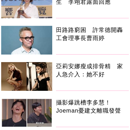
生 李翊君露面回應
田路路窮困 許常德開轟
工會理事長曹雨婷
亞莉安娜瘦成排骨精 家
人急介入：她不好
攝影爆跳槽李多慧！
Joeman憂建文離職發聲