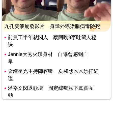
九孔突淚崩發影片 身障外甥染腸病毒險死
前員工半年就閃人 蔡阿嘎8字吐留人秘
訣
Jennie大秀火辣身材 自曝曾感到自
卑
金鐘星光主持陣容曝 夏和熙木木續扛紅
毯
潘裕文閃退歌壇 周定緯曝私下真實互
動