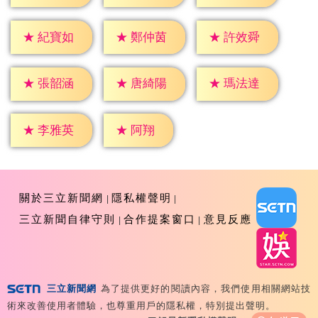
★
紀寶如
★
鄭仲茵
★
許效舜
★
張韶涵
★
唐綺陽
★
瑪法達
★
阿翔
★
李雅英
關於三立新聞網
隱私權聲明
三立新聞自律守則
合作提案窗口
意見反應
三立新聞網
為了提供更好的閱讀內容，我們使用相關網站技
Copyright ©2026 Sanlih E-Television All Rights
術來改善使用者體驗，也尊重用戶的隱私權，特別提出聲明。
Reserved 版權所有 盜用必究 台北市內湖區舊宗路一段159