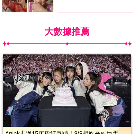
大數據推薦
Apink走過15年粉紅奇蹟！8/8相約高雄巨蛋