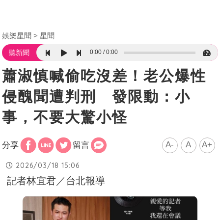
娛樂星聞
星聞
0:00
0:00
聽新聞
蕭淑慎喊偷吃沒差！老公爆性
侵醜聞遭判刑 發限動：小
事，不要大驚小怪
A-
A
A+
分享
留言
2026/03/18 15:06
記者林宜君／台北報導