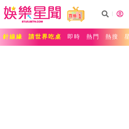
1
針線緣
請世界吃桌
即時
熱門
熱搜