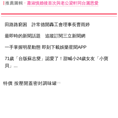
推薦圖輯
蕭淑慎婚後首次與老公梁軒同台灑恩愛
田路路窮困 許常德開轟工會理事長曹雨婷
最即時的新聞話題 追蹤訂閱三立新聞網
一手掌握明星動態 即刻下載娛樂星聞APP
71歲「台版蘇志燮」認愛了！甜喊小24歲女友「小寶
貝」...
特價 按壓開蓋密封調味罐
PR