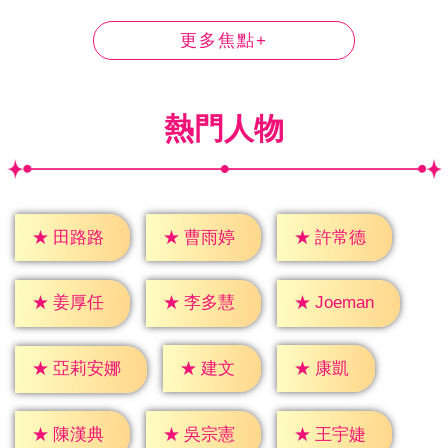
更多焦點+
熱門人物
★
田路路
★
曹雨婷
★
許常德
★
姜厚任
★
李多慧
★
Joeman
★
建文
★
康凱
★
亞莉安娜
★
陳漢典
★
吳宗憲
★
王宇婕