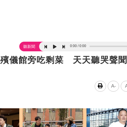
0:00
0:00
聽新聞
住殯儀館旁吃剩菜 天天聽哭聲
A-