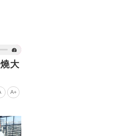
聞燒大
A
A+