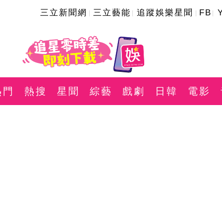
三立新聞網
三立藝能
追蹤娛樂星聞
FB
熱門
熱搜
星聞
綜藝
戲劇
日韓
電影