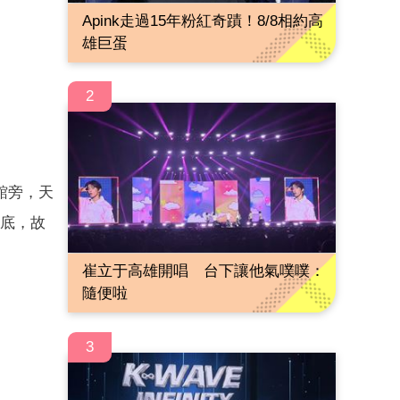
Apink走過15年粉紅奇蹟！8/8相約高
雄巨蛋
2
館旁，天
底，故
崔立于高雄開唱 台下讓他氣噗噗：
隨便啦
3