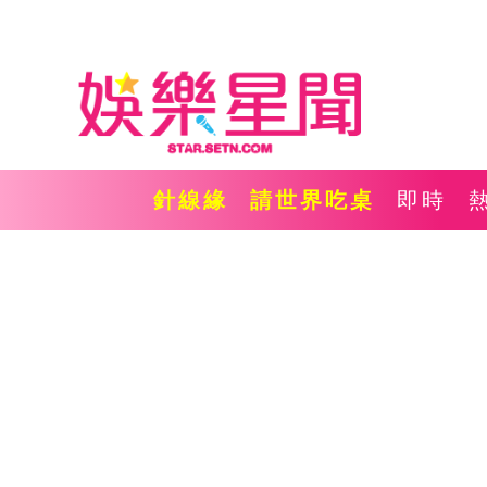
針線緣
請世界吃桌
即時