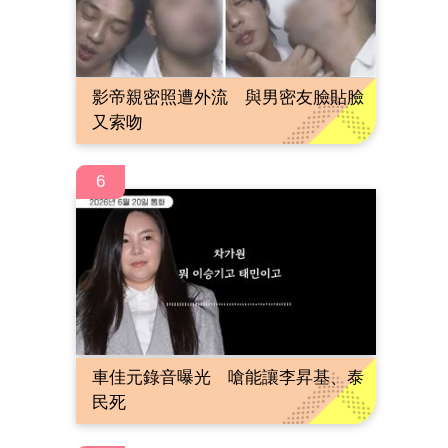
影帝親密照遭外流 與男密友臉貼臉
又索吻
6
車佳元錄音曝光 嗆能讓李昇基、泰
民死