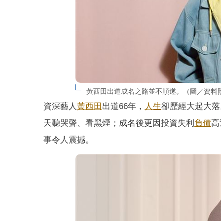
黃西田出道成名之路並不順遂。（圖／資料
資深藝人
黃西田
出道66年，
人生
卻歷經大起大落
天聽哭聲、看黑煙；成名後更因投資失利
負債
高
事令人震撼。