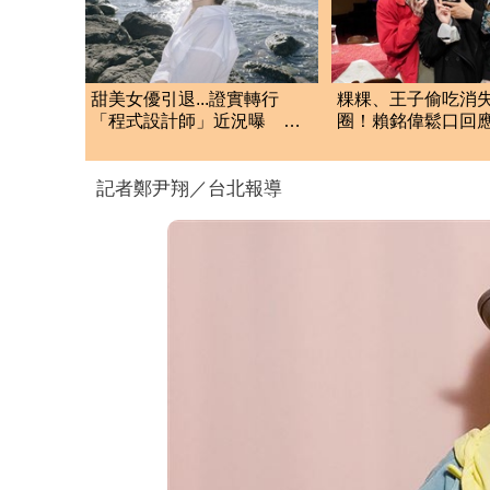
甜美女優引退...證實轉行
粿粿、王子偷吃消
「程式設計師」近況曝 網
圈！賴銘偉鬆口回
驚：無碼變寫碼
人最新近況曝光
記者鄭尹翔／台北報導