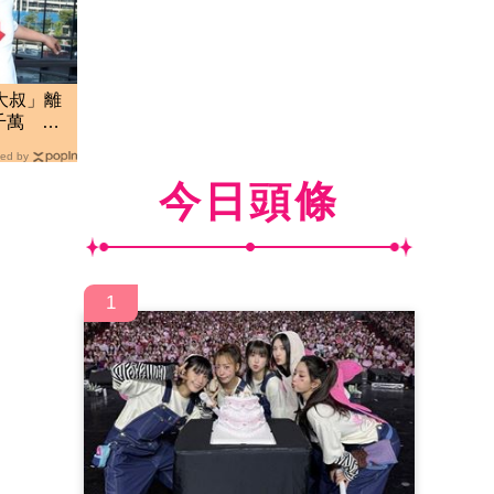
大叔」離
千萬 生
ed by
今日頭條
1