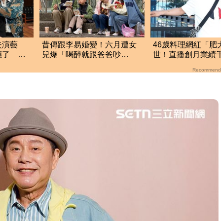
失演藝
昔傳跟李易婚變！六月遭女
46歲料理網紅「肥
應了 兩
兒爆「喝醉就跟爸爸吵
世！直播創月業績
架」 她尷尬全認了
前揭3大成功心法
Recommend