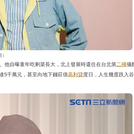
照）
。他自曝童年吃剩菜長大，北上發展時還住在台北第
二殯
儀
達5千萬元，甚至向地下錢莊借
高利貸
度日，人生幾度跌入谷