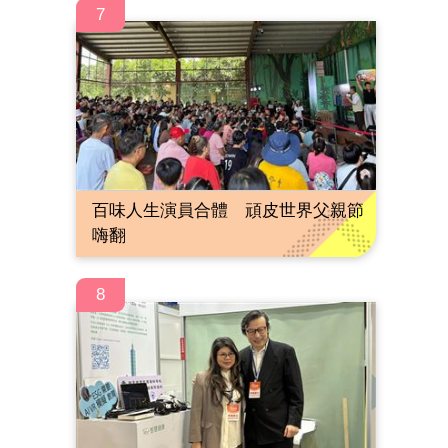
7
百味人生演員合體 頑皮世界父親節
嗨翻
8