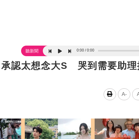
0:00
0:00
聽新聞
！承認太想念大S 哭到需要助理
A-