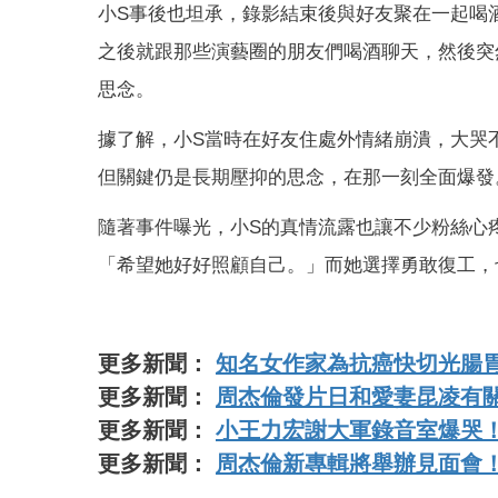
小S事後也坦承，錄影結束後與好友聚在一起喝
之後就跟那些演藝圈的朋友們喝酒聊天，然後突
思念。
據了解，小S當時在好友住處外情緒崩潰，大哭
但關鍵仍是長期壓抑的思念，在那一刻全面爆發
隨著事件曝光，小S的真情流露也讓不少粉絲心
「希望她好好照顧自己。」而她選擇勇敢復工，
更多新聞：
知名女作家為抗癌快切光腸胃
更多新聞：
周杰倫發片日和愛妻昆凌有
更多新聞：
小王力宏謝大軍錄音室爆哭
更多新聞：
周杰倫新專輯將舉辦見面會