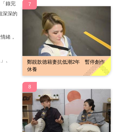
：「錄完
7
姐深深的
大情緒，
過」、
鄭靚歆德籍妻抗低潮2年 暫停創作
休養
8