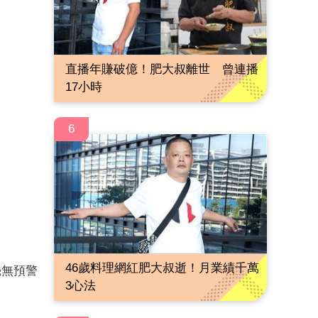
直播年賺破億！肥大叔離世 曾連播
17小時
6
46歲料理網紅肥大叔逝！月業績千萬
毫無預警
3心法