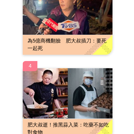
為5億商機翻臉 肥大叔插刀：要死
一起死
4
肥大叔逝！推黑蒜入菜：吃藥不如吃
對食物