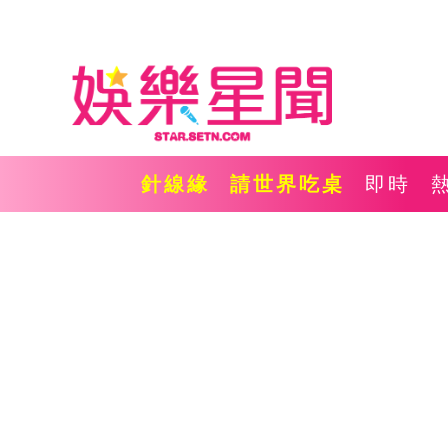
針線緣
請世界吃桌
即時