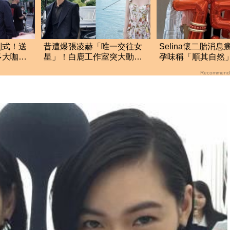
別式！送
昔遭爆張凌赫「唯一交往女
Selina懷二胎消
多大咖歌
星」！白鹿工作室突大動作
孕味稱「順其自然
聲明 秒衝熱搜
後狀態曝光
Recommend