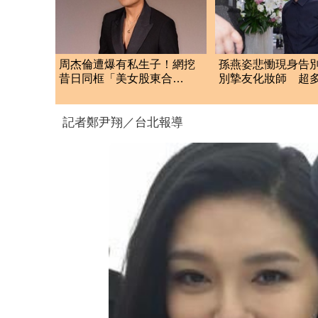
周杰倫遭爆有私生子！網挖
孫燕姿悲慟現身告
昔日同框「美女股東合
別摯友化妝師 超
照」 杰威爾發聲了
手全都來了
記者鄭尹翔／台北報導