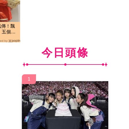
息瘋傳！飄
」五個月
ed by
今日頭條
1