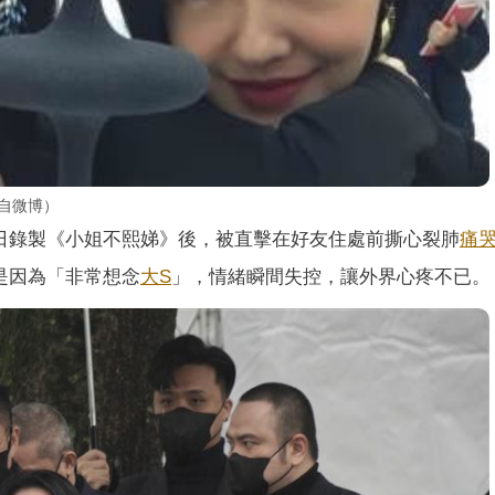
自微博）
日錄製《小姐不熙娣》後，被直擊在好友住處前撕心裂肺
痛
是因為「非常想念
大S
」，情緒瞬間失控，讓外界心疼不已。