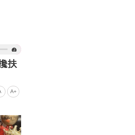
攙扶
A
A+