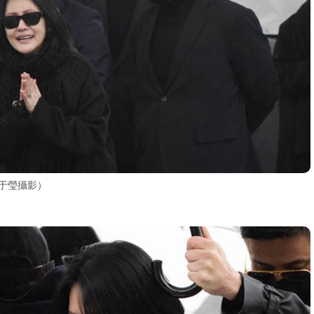
于瑩攝影）