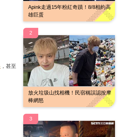
Apink走過15年粉紅奇蹟！8/8相約高
雄巨蛋
2
哭
，甚至
放火垃圾山找相機！民宿稱誤認按摩
棒網怒
3