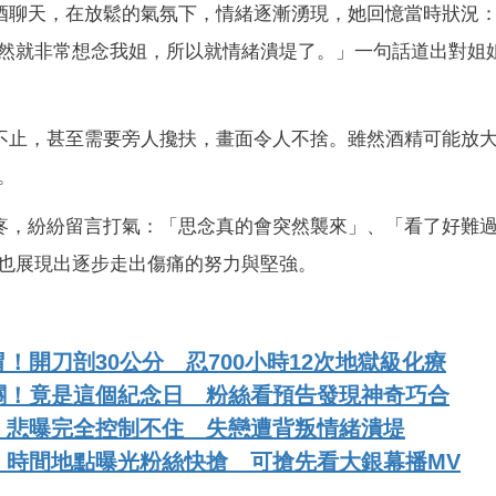
酒聊天，在放鬆的氣氛下，情緒逐漸湧現，她回憶當時狀況
然就非常想念我姐，所以就情緒潰堤了。」一句話道出對姐
不止，甚至需要旁人攙扶，畫面令人不捨。雖然酒精可能放
。
疼，紛紛留言打氣：「思念真的會突然襲來」、「看了好難
也展現出逐步走出傷痛的努力與堅強。
！開刀剖30公分 忍700小時12次地獄級化療
關！竟是這個紀念日 粉絲看預告發現神奇巧合
！悲曝完全控制不住 失戀遭背叛情緒潰堤
！時間地點曝光粉絲快搶 可搶先看大銀幕播MV