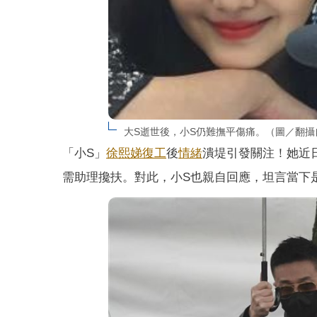
大S逝世後，小S仍難撫平傷痛。（圖／翻攝
「小S」
徐熙娣
復工
後
情緒
潰堤引發關注！她近
需助理攙扶。對此，小S也親自回應，坦言當下