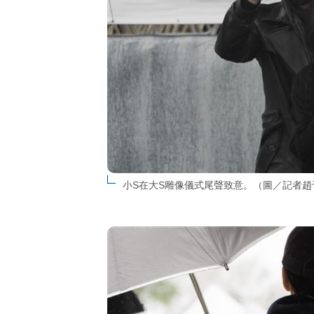
小S在大S雕像儀式尾聲致意。（圖／記者趙