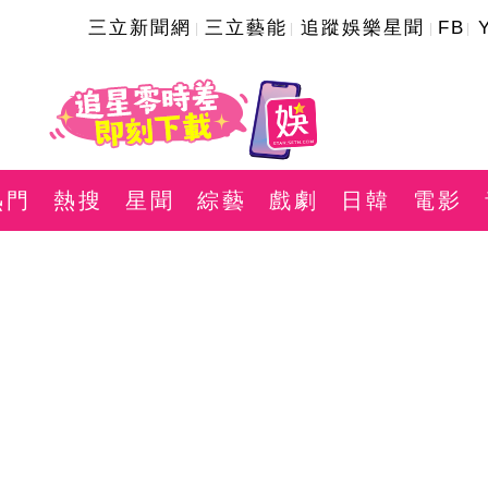
三立新聞網
三立藝能
追蹤娛樂星聞
FB
熱門
熱搜
星聞
綜藝
戲劇
日韓
電影