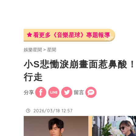
看更多《音樂星球》專題報導
娛樂星聞
星聞
小S悲慟淚崩畫面惹鼻酸
行走
分享
留言
2026/03/18 12:57