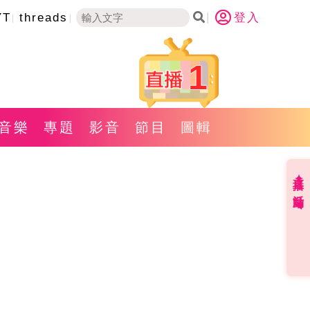
YT
threads
登入
1
音樂
專題
影音
節目
圖輯
直播✦活動