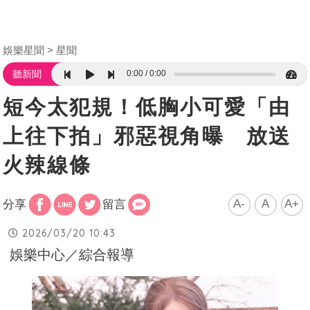
娛樂星聞
星聞
0:00
0:00
聽新聞
短今太犯規！低胸小可愛「由
上往下拍」邪惡視角曝 放送
火辣線條
A-
A
A+
分享
留言
2026/03/20 10:43
娛樂中心／綜合報導