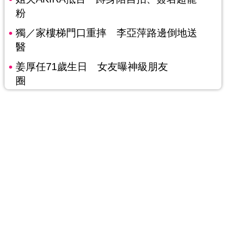
粉
獨／家樓梯門口重摔 李亞萍路邊倒地送
醫
姜厚任71歲生日 女友曝神級朋友
圈