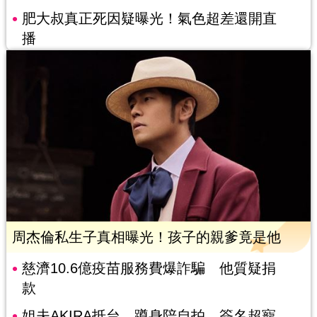
肥大叔真正死因疑曝光！氣色超差還開直
播
周杰倫私生子真相曝光！孩子的親爹竟是他
慈濟10.6億疫苗服務費爆詐騙 他質疑捐
款
姐夫AKIRA抵台 蹲身陪自拍、簽名超寵