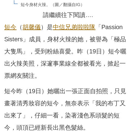
短今身材火辣。（圖／翻攝自IG）
請繼續往下閱讀….
短今
（
胡馨儀
）是
中信兄弟啦啦隊
「Passion
Sisters」成員，身材火辣的她，被譽為「極品
大隻馬」，受到粉絲喜愛。昨（19日）短今曬
出火辣美照，深邃事業線全都被看光，掀起一
票網友關注。
短今昨（19日）她曬出一張正面自拍照，只見
畫著清秀妝容的短今，無奈表示「我的布丁又
出來了」，仔細一看，染著淺色系頭髮的短
今，頭頂已經新長出黑色髮絲。