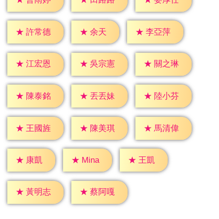
★
余天
★
許常德
★
李亞萍
★
江宏恩
★
吳宗憲
★
關之琳
★
陳泰銘
★
丟丟妹
★
陸小芬
★
王國旌
★
陳美琪
★
馬清偉
★
康凱
★
王凱
★
Mina
★
黃明志
★
蔡阿嘎