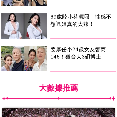
69歲陸小芬曬照 性感不
想遮姐真的太辣！
姜厚任小24歲女友智商
146！獲台大3碩博士
大數據推薦