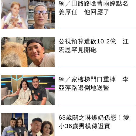
獨／田路路嗆曹雨婷點名
姜厚任 他回應了
公視預算遭砍10.2億 江
宏恩罕見開砲
獨／家樓梯門口重摔 李
亞萍路邊倒地送醫
63歲關之琳爆奶孫戀！愛
小36歲男模傳證實