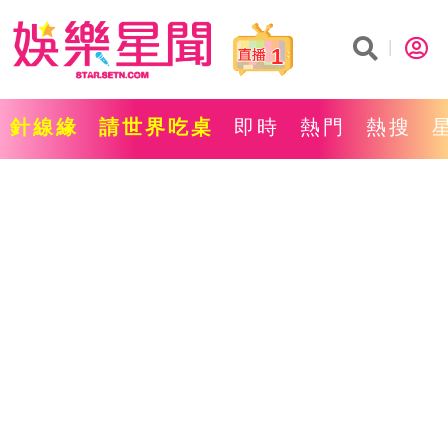
1
針線緣
請世界吃桌
即時
熱門
熱搜