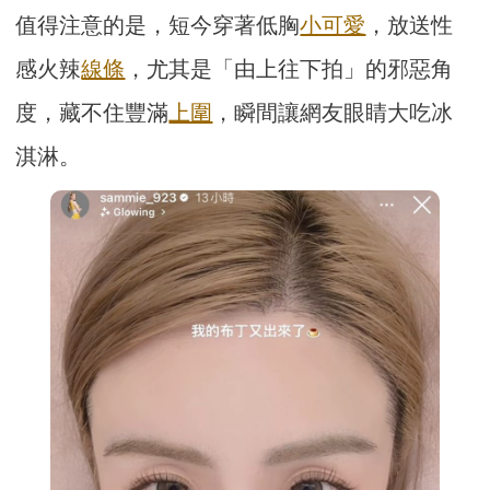
值得注意的是，短今穿著低胸
小可愛
，放送性
感火辣
線條
，尤其是「由上往下拍」的邪惡角
度，藏不住豐滿
上圍
，瞬間讓網友眼睛大吃冰
淇淋。