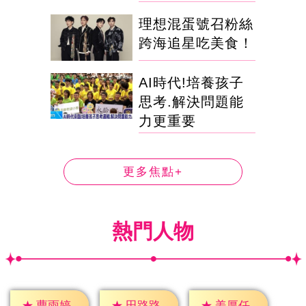
理想混蛋號召粉絲
跨海追星吃美食！
AI時代!培養孩子
思考.解決問題能
力更重要
更多焦點+
熱門人物
★
曹雨婷
★
田路路
★
姜厚任