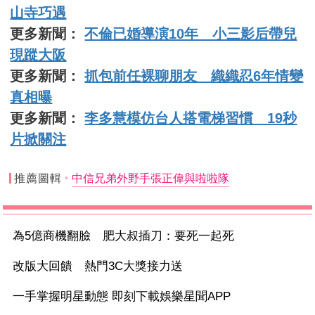
山寺巧遇
更多新聞：
不倫已婚導演10年 小三影后帶兒
現蹤大阪
更多新聞：
抓包前任裸聊朋友 織織忍6年情變
真相曝
更多新聞：
李多慧模仿台人搭電梯習慣 19秒
片掀關注
推薦圖輯
中信兄弟外野手張正偉與啦啦隊
為5億商機翻臉 肥大叔插刀：要死一起死
改版大回饋 熱門3C大獎接力送
一手掌握明星動態 即刻下載娛樂星聞APP