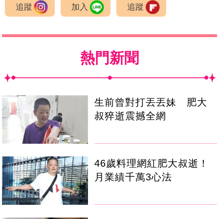
追蹤
加入
追蹤
熱門新聞
生前曾對打丟丟妹 肥大
叔猝逝震撼全網
46歲料理網紅肥大叔逝！
月業績千萬3心法