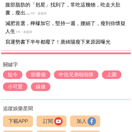
腹部脂肪的「剋星」找到了，常吃這幾物，吃走大肚
囊，瘦出...
PR・新素簡
減肥首選，檸檬加它，堅持一週，腰細了，瘦到你懷疑
人生
PR・新素簡
寫運勢書下半年都廢了！唐綺陽瘦下來原因曝光
關鍵字
短今
胡馨儀
中信兄弟啦啦隊
上圍
小可愛
線條
追蹤娛樂星聞
下載APP
訂閱
加入