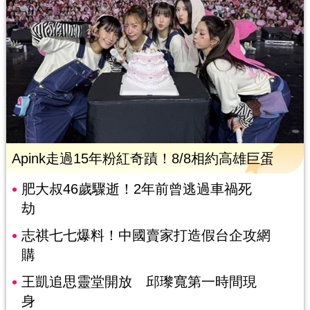
Apink走過15年粉紅奇蹟！8/8相約高雄巨蛋
肥大叔46歲驟逝！2年前曾逃過車禍死
劫
志祺七七爆料！中國賣家打造假台企攻網
購
王凱追思靈堂開放 邱瓈寬第一時間現
身