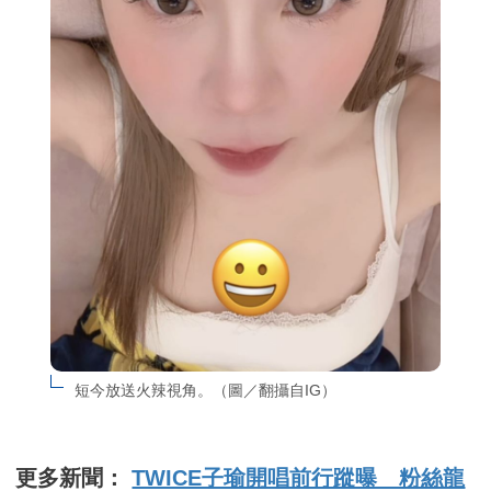
短今放送火辣視角。（圖／翻攝自IG）
更多新聞：
TWICE子瑜開唱前行蹤曝 粉絲龍