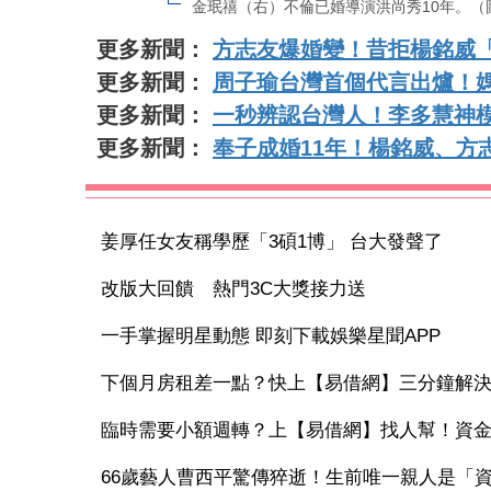
金珉禧（右）不倫已婚導演洪尚秀10年。（
更多新聞：
方志友爆婚變！昔拒楊銘威
更多新聞：
周子瑜台灣首個代言出爐！
更多新聞：
一秒辨認台灣人！李多慧神模
更多新聞：
奉子成婚11年！楊銘威、方
姜厚任女友稱學歷「3碩1博」 台大發聲了
改版大回饋 熱門3C大獎接力送
一手掌握明星動態 即刻下載娛樂星聞APP
下個月房租差一點？快上【易借網】三分鐘解
臨時需要小額週轉？上【易借網】找人幫！資
66歲藝人曹西平驚傳猝逝！生前唯一親人是「資深