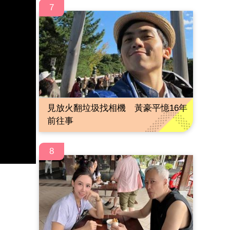
7
見放火翻垃圾找相機 黃豪平憶16年
前往事
8