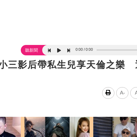
0:00
0:00
聽新聞
！小三影后帶私生兒享天倫之樂 
A-