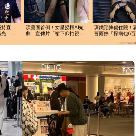
堅持直
演藝圈首例！女星授權AI短
班鐵翔摔傷住院！
曝光 網
劇 宣傳片「裙下仰拍視
曹雨婷「探病包6
絲
角」挨轟：自降身價
情勒：忍無可忍
Recommend