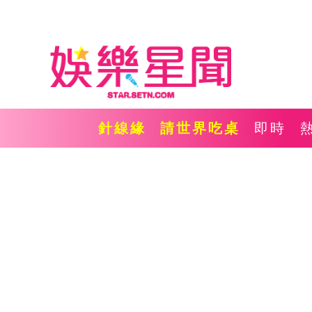
針線緣
請世界吃桌
即時