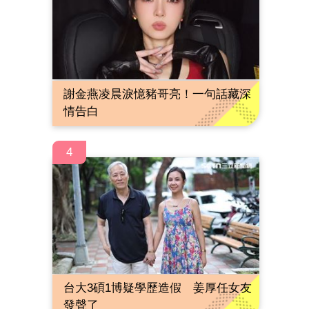
謝金燕凌晨淚憶豬哥亮！一句話藏深
情告白
4
台大3碩1博疑學歷造假 姜厚任女友
發聲了