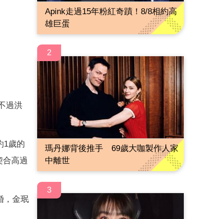
Apink走過15年粉紅奇蹟！8/8相約高
雄巨蛋
2
不過洪
約1歲的
瑪丹娜背後推手 69歲大咖製作人家
契合高過
中離世
3
婚，金珉