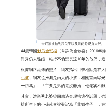
金珉禧被拍到跟兒子以及洪尚秀現身大阪。
44歲韓國
影后
金珉禧
（常譯為金敏喜）2016年
尚秀仍未離婚，維持不倫戀長達10年的他們，
根據網路流傳的照片，網友指出目擊地點是在大
小孩
，網友也推測是兩人的小孩，相關畫面曝光後
一切嗎」、「主要是男的還沒離婚，他老婆不離
其實，洪尚秀老婆曾回應過金珉禧懷孕話題，強
禧所生下的小孩就會被登記為「非婚生子」，在