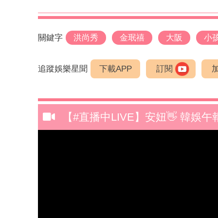
關鍵字
洪尚秀
金珉禧
大阪
小
追蹤娛樂星聞
下載APP
訂閱
【#直播中LIVE】安妞👋 韓娛午報 