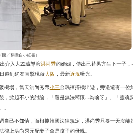
（圖／翻攝自小紅書）
爆出介入大22歲導演
洪尚秀
的婚姻，傳出已替男方生下一子，
近日遭到網友直擊現蹤
大阪
，最新
近況
曝光。
阪機場，當天洪尚秀帶
小三
金珉禧搭機出遊，旁邊還有一位
，掀起不小的討論，「還是無法釋懷...為啥呀」、「靈魂
」。
調自己不知情，而根據韓國法律規定，洪尚秀只要一天沒離
法律上洪尚秀元配妻子會是孩子的母親。