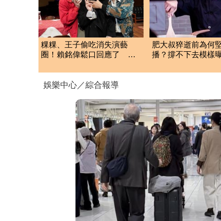
粿粿、王子偷吃消失演藝
肥大叔猝逝前為何
圈！賴銘偉鬆口回應了 兩
播？撐不下去模樣
人最新近況曝光
悲曝這原因才變粉
娛樂中心／綜合報導