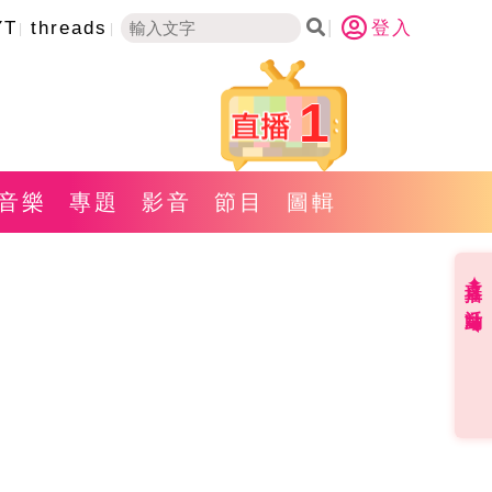
YT
threads
登入
1
音樂
專題
影音
節目
圖輯
直播✦活動