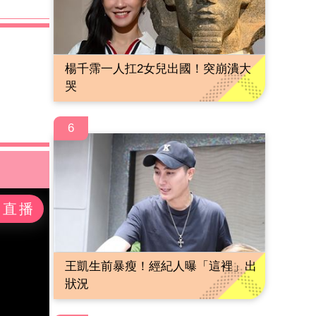
楊千霈一人扛2女兒出國！突崩潰大
哭
6
王凱生前暴瘦！經紀人曝「這裡」出
狀況