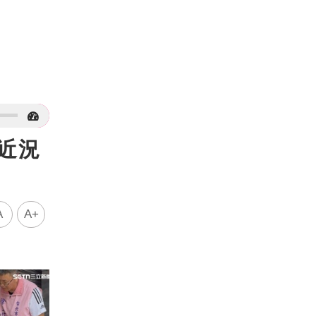
近況
A
A+