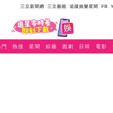
三立新聞網
三立藝能
追蹤娛樂星聞
FB
熱門
熱搜
星聞
綜藝
戲劇
日韓
電影