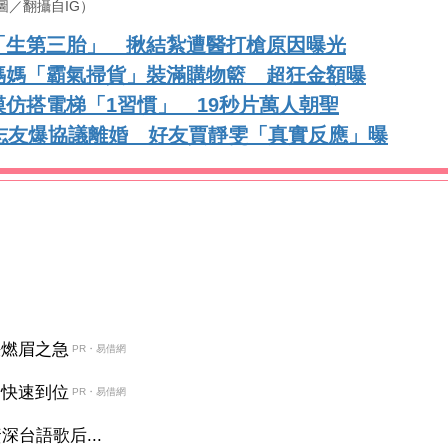
圖／翻攝自IG）
「生第三胎」 揪結紮遭醫打槍原因曝光
媽媽「霸氣掃貨」裝滿購物籃 超狂金額曝
仿搭電梯「1習慣」 19秒片萬人朝聖
志友爆協議離婚 好友賈靜雯「真實反應」曝
決燃眉之急
PR・易借網
金快速到位
PR・易借網
台語歌后...