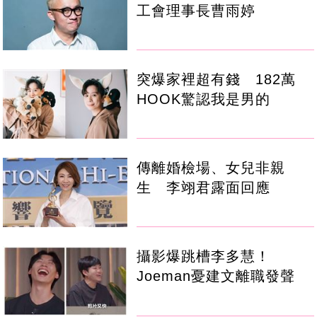
工會理事長曹雨婷
突爆家裡超有錢 182萬
HOOK驚認我是男的
傳離婚檢場、女兒非親
生 李翊君露面回應
攝影爆跳槽李多慧！
Joeman憂建文離職發聲