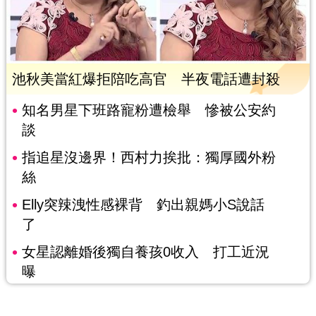
池秋美當紅爆拒陪吃高官 半夜電話遭封殺
知名男星下班路寵粉遭檢舉 慘被公安約
談
指追星沒邊界！西村力挨批：獨厚國外粉
絲
Elly突辣洩性感裸背 釣出親媽小S說話
了
女星認離婚後獨自養孩0收入 打工近況
曝