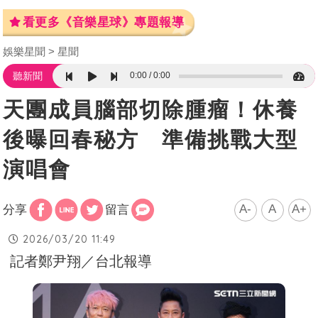
看更多《音樂星球》專題報導
娛樂星聞
星聞
0:00
0:00
聽新聞
天團成員腦部切除腫瘤！休養
後曝回春秘方 準備挑戰大型
演唱會
A-
A
A+
分享
留言
2026/03/20 11:49
記者鄭尹翔／台北報導