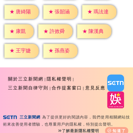
★
唐綺陽
★
張韶涵
★
瑪法達
★
康凱
★
許效舜
★
陳漢典
★
王宇婕
★
孫燕姿
關於三立新聞網
隱私權聲明
三立新聞自律守則
合作提案窗口
意見反應
三立新聞網
為了提供更好的閱讀內容，我們使用相關網站技
Copyright ©2026 Sanlih E-Television All Rights
術來改善使用者體驗，也尊重用戶的隱私權，特別提出聲明。
Reserved 版權所有 盜用必究 台北市內湖區舊宗路一段159
了解最新隱私權聲明
知道了