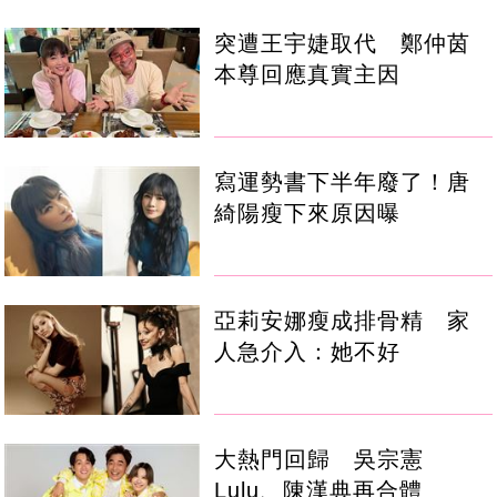
突遭王宇婕取代 鄭仲茵
本尊回應真實主因
寫運勢書下半年廢了！唐
綺陽瘦下來原因曝
亞莉安娜瘦成排骨精 家
人急介入：她不好
大熱門回歸 吳宗憲
Lulu、陳漢典再合體