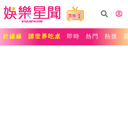
1
針線緣
請世界吃桌
即時
熱門
熱搜