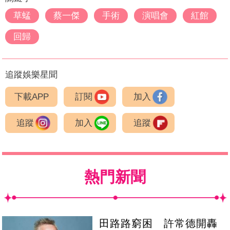
草蜢
蔡一傑
手術
演唱會
紅館
回歸
追蹤娛樂星聞
下載APP
訂閱
加入
追蹤
加入
追蹤
熱門新聞
田路路窮困 許常德開轟