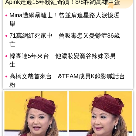
Apink走過15年粉紅奇蹟！8/8相約高雄巨蛋
Mina遭網暴離世！曾並肩追星路人淚憶暖
舉
71萬網紅死家中 曾吸毒患又憂鬱症36歲
亡
韓團連5年來台 他濃妝變澀谷辣妹系男
生
高橋文哉首來台 &TEAM成員K錄影喊話台
粉