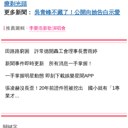
療剃光頭
更多新聞：
吳青峰不藏了！公開向她告白示愛
推薦圖輯
李榮浩新歌演唱會
田路路窮困 許常德開轟工會理事長曹雨婷
新聞事件即時更新 所有消息一手掌握！
一手掌握明星動態 即刻下載娛樂星聞APP
張凌赫沒長歪！20年前證件照被挖出 國小就有「1專
業才...
關鍵字