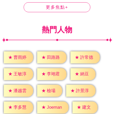
更多焦點+
熱門人物
★
曹雨婷
★
田路路
★
許常德
★
納豆
★
王敏淳
★
李翊君
★
檢場
★
潘越雲
★
許景淳
★
建文
★
李多慧
★
Joeman