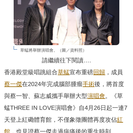
草蜢將舉辦演唱會。（圖／資料照）
請繼續往下閱讀….
香港殿堂級唱跳組合
草蜢
宣布重磅
回歸
，成員
蔡一傑
在2024年完成腦部腫瘤
手術
後，將首度
與蔡一智、蘇志威攜手舉辦大型
演唱會
。《草
蜢THREE IN LOVE演唱會》自4月26日起一連7
天登上紅磡體育館，不僅象徵團體再度攻佔
紅
館
，也見證蔡一傑走過病痛後的重生時刻。