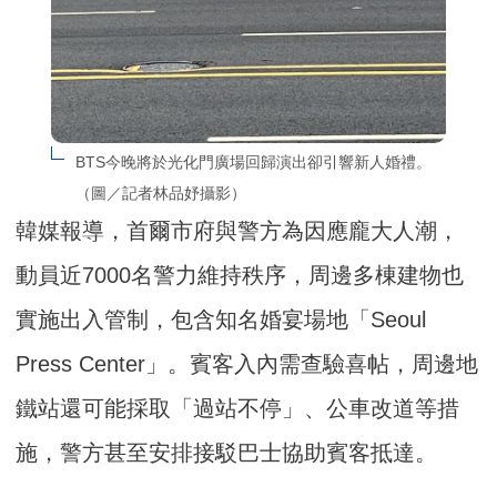
BTS今晚將於光化門廣場回歸演出卻引響新人婚禮。
（圖／記者林品妤攝影）
韓媒報導，首爾市府與警方為因應龐大人潮，
動員近7000名警力維持秩序，周邊多棟建物也
實施出入管制，包含知名婚宴場地「Seoul
Press Center」。賓客入內需查驗喜帖，周邊地
鐵站還可能採取「過站不停」、公車改道等措
施，警方甚至安排接駁巴士協助賓客抵達。