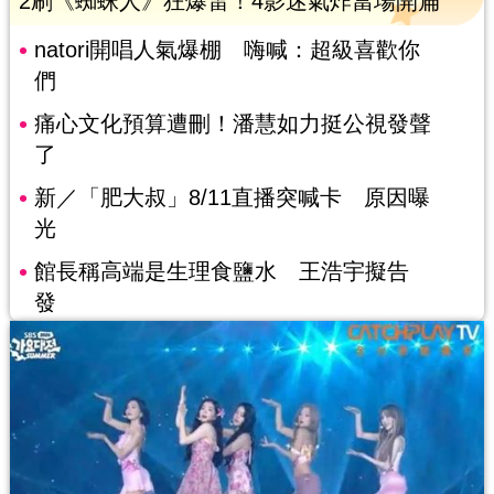
2刷《蜘蛛人》狂爆雷！4影迷氣炸當場開扁
natori開唱人氣爆棚 嗨喊：超級喜歡你
們
痛心文化預算遭刪！潘慧如力挺公視發聲
了
新／「肥大叔」8/11直播突喊卡 原因曝
光
館長稱高端是生理食鹽水 王浩宇擬告
發