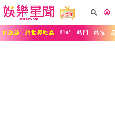
1
針線緣
請世界吃桌
即時
熱門
熱搜