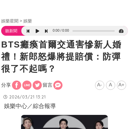
娛樂星聞
娛樂
0:00
0:00
聽新聞
BTS癱瘓首爾交通害慘新人婚
禮！新郎怒爆將提賠償：防彈
很了不起嗎？
A-
A
A+
分享
留言
2026/03/21 13:21
娛樂中心／綜合報導