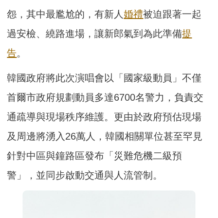
怨，其中最尷尬的，有新人
婚禮
被迫跟著一起
過安檢、繞路進場，讓新郎氣到為此準備
提
告
。
韓國政府將此次演唱會以「國家級動員」不僅
首爾市政府規劃動員多達6700名警力，負責交
通疏導與現場秩序維護。更由於政府預估現場
及周邊將湧入26萬人，韓國相關單位甚至罕見
針對中區與鐘路區發布「災難危機二級預
警」，並同步啟動交通與人流管制。