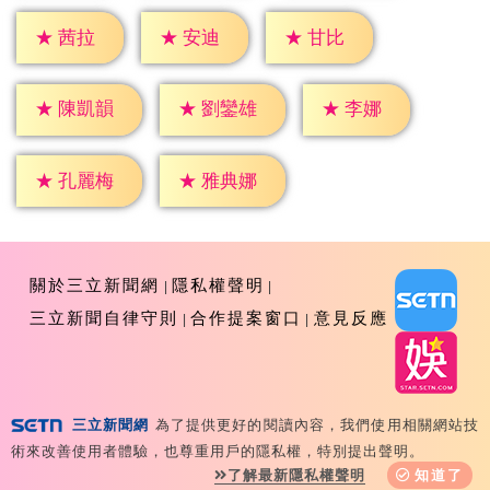
★
茜拉
★
安迪
★
甘比
★
李娜
★
陳凱韻
★
劉鑾雄
★
孔麗梅
★
雅典娜
關於三立新聞網
隱私權聲明
三立新聞自律守則
合作提案窗口
意見反應
三立新聞網
為了提供更好的閱讀內容，我們使用相關網站技
Copyright ©2026 Sanlih E-Television All Rights
術來改善使用者體驗，也尊重用戶的隱私權，特別提出聲明。
Reserved 版權所有 盜用必究 台北市內湖區舊宗路一段159
了解最新隱私權聲明
知道了
號 02-8792-8888