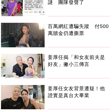
謎 團隊發聲了
百萬網紅遭騙失蹤 付500
萬贖金仍遭撕票
姜厚任揭「和女友前夫是
好友」撇小三傳言
姜厚任女友背景遭疑！他
證實是真台大畢業