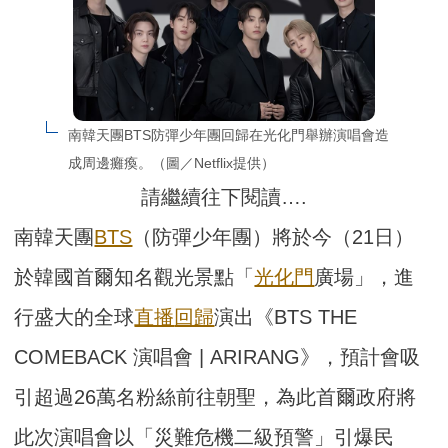
南韓天團BTS防彈少年團回歸在光化門舉辦演唱會造
成周邊癱瘓。（圖／Netflix提供）
請繼續往下閱讀….
南韓天團
BTS
（防彈少年團）將於今（21日）
於韓國首爾知名觀光景點「
光化門
廣場」，進
行盛大的全球
直播
回歸
演出《BTS THE
COMEBACK 演唱會 | ARIRANG》，預計會吸
引超過26萬名粉絲前往朝聖，為此首爾政府將
此次演唱會以「災難危機二級預警」引爆民