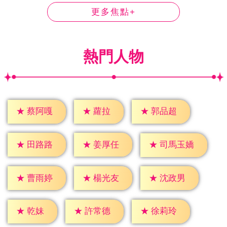
更多焦點+
熱門人物
★
蘿拉
★
蔡阿嘎
★
郭品超
★
田路路
★
姜厚任
★
司馬玉嬌
★
曹雨婷
★
楊光友
★
沈政男
★
乾妹
★
許常德
★
徐莉玲