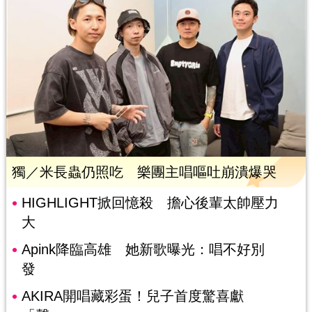
獨／米長蟲仍照吃 樂團主唱嘔吐崩潰爆哭
HIGHLIGHT掀回憶殺 擔心後輩太帥壓力
大
Apink降臨高雄 她新歌曝光：唱不好別
發
AKIRA開唱藏彩蛋！兒子首度驚喜獻