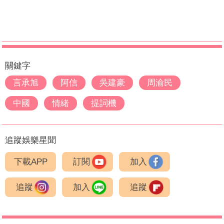
關鍵字
言承旭
阿信
吳建豪
周渝民
中國
情緒
提詞機
追蹤娛樂星聞
下載APP
訂閱
加入
追蹤
加入
追蹤