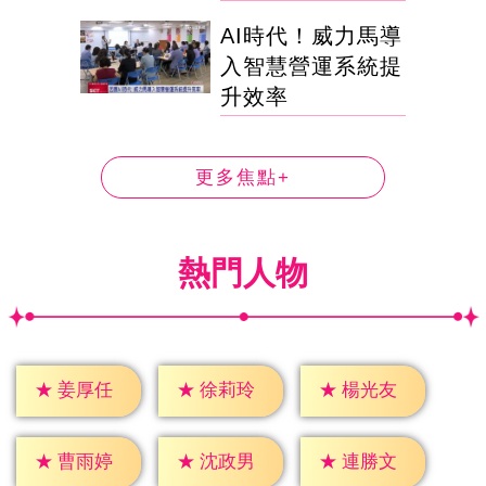
AI時代！威力馬導
入智慧營運系統提
升效率
更多焦點+
熱門人物
★
姜厚任
★
徐莉玲
★
楊光友
★
曹雨婷
★
沈政男
★
連勝文