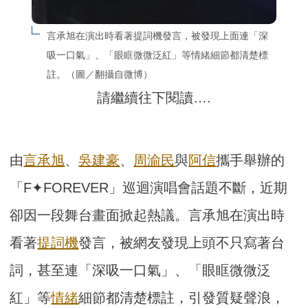
言承旭在演出時看著提詞機發言，被發現上面連「深
吸一口氣」、「眼眶微微泛紅」等情緒細節都清楚標
註。（圖／翻攝自微博）
請繼續往下閱讀….
由
言承旭
、
吳建豪
、
周渝民
與
阿信
攜手舉辦的
「F✦FOREVER」巡迴演唱會話題不斷，近期
卻因一段舞台畫面掀起熱議。言承旭在演出時
看著
提詞機
發言，被網友發現上頭不只寫著台
詞，甚至連「深吸一口氣」、「眼眶微微泛
紅」等
情緒
細節都清楚標註，引發質疑聲浪，