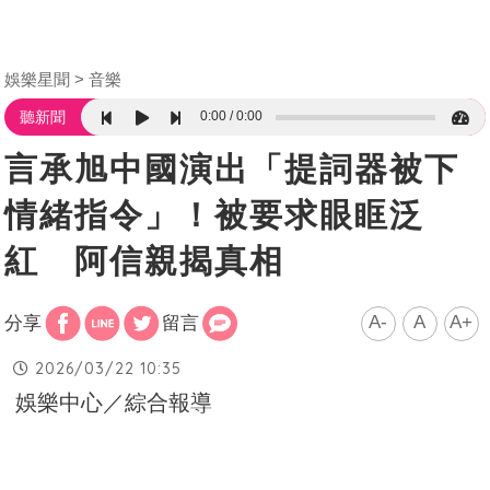
娛樂星聞
音樂
0:00
0:00
聽新聞
言承旭中國演出「提詞器被下
情緒指令」！被要求眼眶泛
紅 阿信親揭真相
A-
A
A+
分享
留言
2026/03/22 10:35
娛樂中心／綜合報導