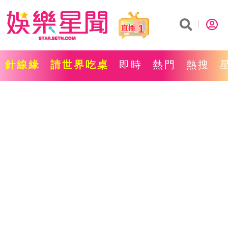
1
針線緣
請世界吃桌
即時
熱門
熱搜