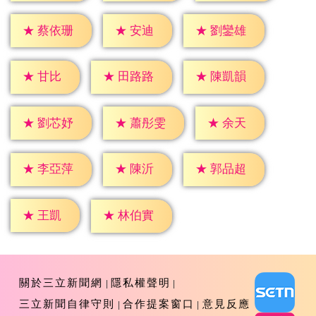
★
安迪
★
蔡依珊
★
劉鑾雄
★
甘比
★
田路路
★
陳凱韻
★
余天
★
劉芯妤
★
蕭彤雯
★
陳沂
★
李亞萍
★
郭品超
★
王凱
★
林伯實
關於三立新聞網
隱私權聲明
三立新聞自律守則
合作提案窗口
意見反應