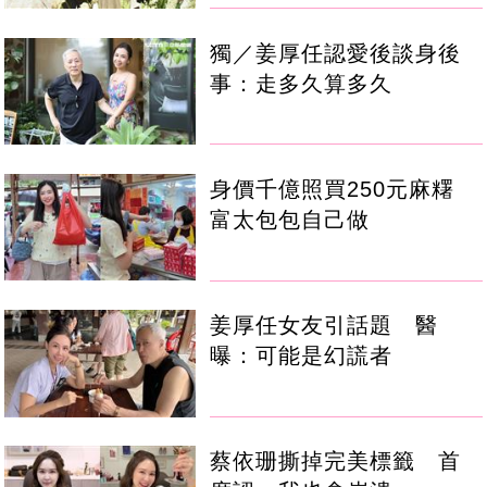
獨／姜厚任認愛後談身後
事：走多久算多久
身價千億照買250元麻糬
富太包包自己做
姜厚任女友引話題 醫
曝：可能是幻謊者
蔡依珊撕掉完美標籤 首