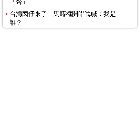
「聲」
台灣囡仔來了 馬蒔權開唱嗨喊：我是
誰？