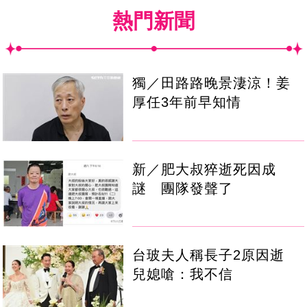
熱門新聞
獨／田路路晚景淒涼！姜
厚任3年前早知情
新／肥大叔猝逝死因成
謎 團隊發聲了
台玻夫人稱長子2原因逝
兒媳嗆：我不信