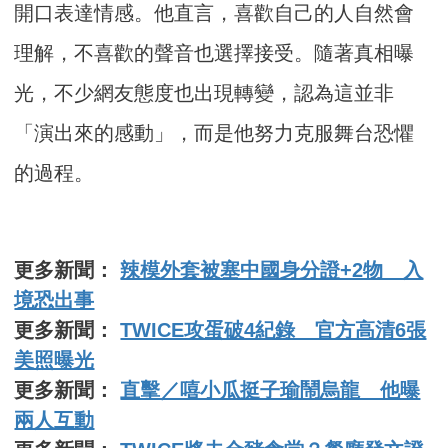
開口表達情感。他直言，喜歡自己的人自然會
理解，不喜歡的聲音也選擇接受。隨著真相曝
光，不少網友態度也出現轉變，認為這並非
「演出來的感動」，而是他努力克服舞台恐懼
的過程。
更多新聞：
辣模外套被塞中國身分證+2物 入
境恐出事
更多新聞：
TWICE攻蛋破4紀錄 官方高清6張
美照曝光
更多新聞：
直擊／嘻小瓜挺子瑜鬧烏龍 他曝
兩人互動