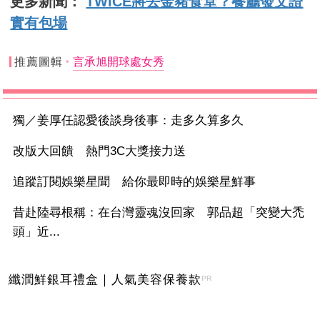
更多新聞：
TWICE將去金豬食堂？餐廳發文證
實有包場
推薦圖輯
言承旭開球處女秀
獨／姜厚任認愛後談身後事：走多久算多久
改版大回饋 熱門3C大獎接力送
追蹤訂閱娛樂星聞 給你最即時的娛樂星鮮事
昔赴陸尋根稱：在台灣靈魂沒回家 郭品超「突變大禿
頭」近...
纖潤鮮銀耳禮盒｜人氣美容保養款
PR