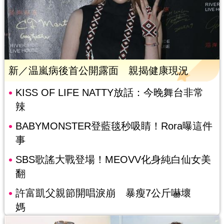
新／温嵐病後首公開露面 親揭健康現況
KISS OF LIFE NATTY放話：今晚舞台非常
辣
BABYMONSTER登藍毯秒吸睛！Rora曝這件
事
SBS歌謠大戰登場！MEOVV化身純白仙女美
翻
許富凱父親節開唱淚崩 暴瘦7公斤嚇壞
媽