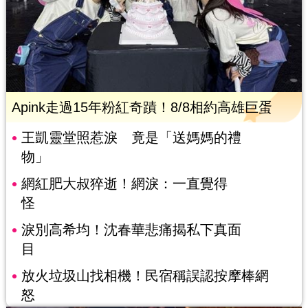
Apink走過15年粉紅奇蹟！8/8相約高雄巨蛋
王凱靈堂照惹淚 竟是「送媽媽的禮
物」
網紅肥大叔猝逝！網淚：一直覺得
怪
淚別高希均！沈春華悲痛揭私下真面
目
放火垃圾山找相機！民宿稱誤認按摩棒網
怒