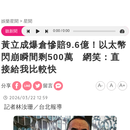
娛樂星聞
星聞
0:00
0:00
聽新聞
黃立成爆倉慘賠9.6億！以太幣
閃崩瞬間剩500萬 網笑：直
接給我比較快
A-
A
A+
分享
留言
2026/03/22 12:59
記者林汝珊／台北報導