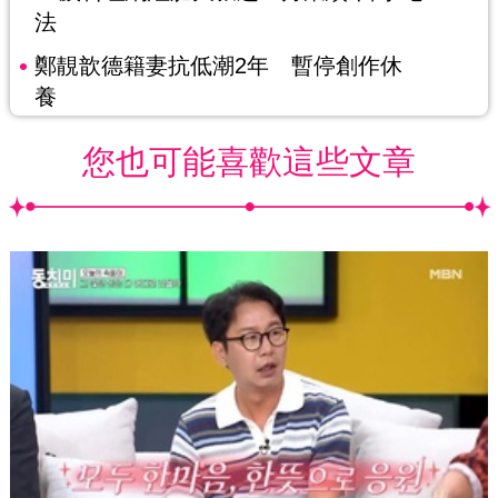
法
鄭靚歆德籍妻抗低潮2年 暫停創作休
養
您也可能喜歡這些文章