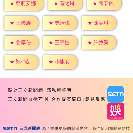
★
關之琳
★
陳泰銘
★
亞莉安娜
★
王國旌
★
馬清偉
★
陳美琪
★
姜厚任
★
王宇婕
★
許效舜
★
鄭仲茵
★
小龍女
關於三立新聞網
隱私權聲明
三立新聞自律守則
合作提案窗口
意見反應
三立新聞網
為了提供更好的閱讀內容，我們使用相關網站技
Copyright ©2026 Sanlih E-Television All Rights