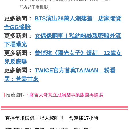
記者趙于瑩攝影）
更多新聞：
BTS演出26萬人潮落差 店家備貨
全GG慘賠
更多新聞：
女偶像翻車！私約粉絲親密照外流
下場曝光
更多新聞：
曾愷玹《陽光女子》爆紅 12歲女
兒反應曝
更多新聞：
TWICE官方首寫TAIWAN 粉看
哭：苦盡甘來
推薦圖輯
麻吉大哥黃立成娛樂事業版圖再擴張
直播年賺破億！肥大叔離世 曾連播17小時