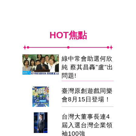
HOT焦點
綠中常會助選何欣
純 蔡其昌轟"盧"出
問題!
臺灣原創遊戲同樂
會8月15日登場！
台灣大董事長連4
屆入選台灣企業領
袖100強