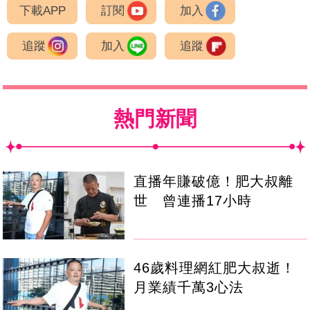
下載APP
訂閱
加入
追蹤
加入
追蹤
熱門新聞
直播年賺破億！肥大叔離
世 曾連播17小時
46歲料理網紅肥大叔逝！
月業績千萬3心法