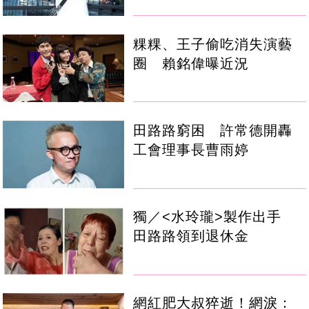
粿粿、王子偷吃消失演藝
圈 賴銘偉曝近況
田路路窮困 許常德開轟
工會理事長曹雨婷
獨／<水玲瓏>製作出手
田路路領到退休金
網紅肥大叔猝逝！網淚：