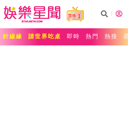
1
針線緣
請世界吃桌
即時
熱門
熱搜