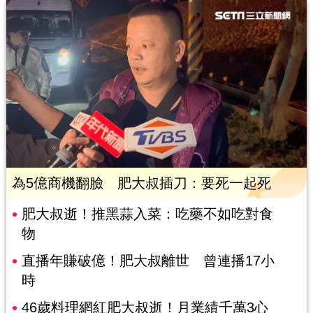
為5億商機翻臉 肥大叔插刀：要死一起死
肥大叔逝！推黑蒜入菜：吃藥不如吃對食
物
直播年賺破億！肥大叔離世 曾連播17小
時
46歲料理網紅肥大叔逝！月業績千萬3心