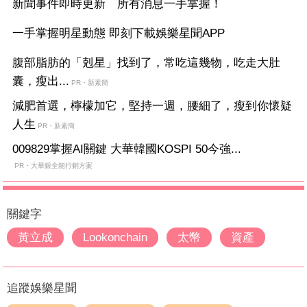
新聞事件即時更新 所有消息一手掌握！
一手掌握明星動態 即刻下載娛樂星聞APP
腹部脂肪的「剋星」找到了，常吃這幾物，吃走大肚
囊，瘦出...
PR・新素簡
減肥首選，檸檬加它，堅持一週，腰細了，瘦到你懷疑
人生
PR・新素簡
009829掌握AI關鍵 大華韓國KOSPI 50今強...
PR・大華銀全能行銷方案
關鍵字
黃立成
Lookonchain
太幣
資產
追蹤娛樂星聞