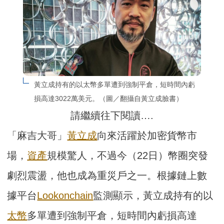
黃立成持有的以太幣多單遭到強制平倉，短時間內虧
損高達3022萬美元。（圖／翻攝自黃立成臉書）
請繼續往下閱讀….
「麻吉大哥」
黃立成
向來活躍於加密貨幣市
場，
資產
規模驚人，不過今（22日）幣圈突發
劇烈震盪，他也成為重災戶之一。根據鏈上數
據平台
Lookonchain
監測顯示，黃立成持有的以
太幣
多單遭到強制平倉，短時間內虧損高達