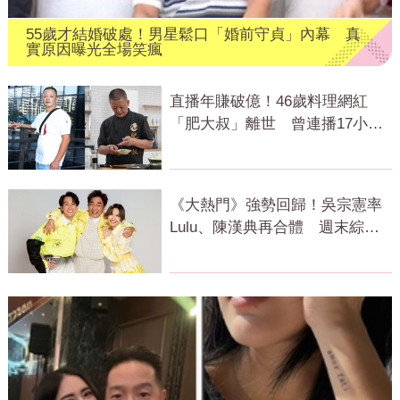
55歲才結婚破處！男星鬆口「婚前守貞」內幕 真
實原因曝光全場笑瘋
直播年賺破億！46歲料理網紅
「肥大叔」離世 曾連播17小時
辛酸面曝
《大熱門》強勢回歸！吳宗憲率
Lulu、陳漢典再合體 週末綜藝
大戰開打