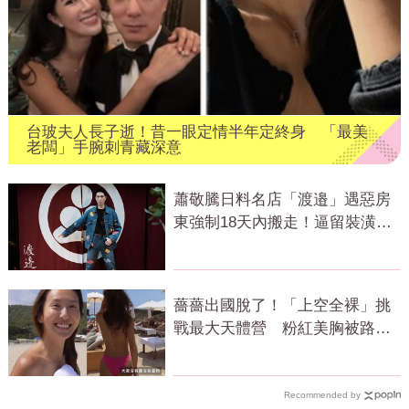
台玻夫人長子逝！昔一眼定情半年定終身 「最美
老闆」手腕刺青藏深意
蕭敬騰日料名店「渡邉」遇惡房
東強制18天內搬走！逼留裝潢：
好聚好散
薔薔出國脫了！「上空全裸」挑
戰最大天體營 粉紅美胸被路人
狂讚
Recommended by