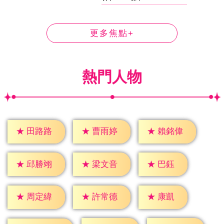
更多焦點+
熱門人物
★
田路路
★
曹雨婷
★
賴銘偉
★
巴鈺
★
邱勝翊
★
梁文音
★
康凱
★
周定緯
★
許常德